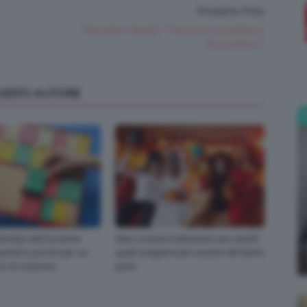
Prossimo Post
;)
Manichini disabili: “Nessuno è perfetto.
Avvicinatevi”
QUESTO AUTORE
alendari dell’avvento
Idee costumi Halloween per adulti:
randi e piccini per un
quali scegliere per essere all’ultimo
o di sorprese
grido