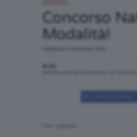
Uncategorized
Concorso Nata
Modalità!
Pubblicato il: 6 Dicembre 2013
di Clio
Articolo scritto da una persona, non da una 
Condividi su Facebook
Ciao ragazze!