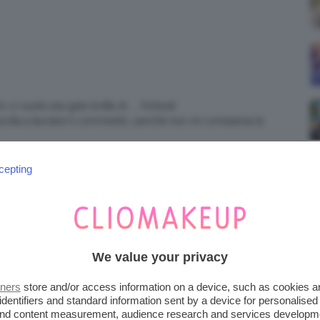
 ci vuole una gran botta di ….. fortuna!
scita a lasciare il commento, perché non mi compariva la
cepting
…un’altra idea carina potrebbe essere che tu fai una
makeup (ad esempio che prodotti usereste e come li
sione che scegli tu Clio) e l’idea più originale e che ti ha
r un nuovo makeup vince…questa era una mia idea:-)
mpre:) sei una persona davvero eccezionale <3<3
We value your privacy
tners
store and/or access information on a device, such as cookies 
meglio di così…
identifiers and standard information sent by a device for personalised
 and content measurement, audience research and services developm