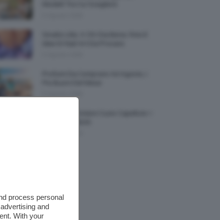
Modelli Tra Cui Scegliere
5 Agosto 2026
Smalto Lilla: A Chi Sta Bene, Foto E
Idee Di Nail Art Da Provare
5 Agosto 2026
Profumi Da Comprare Ad Agosto, I
Più Buoni Del Mese
5 Agosto 2026
Protezione Solare Cuoio Capelluto: I
Migliori Prodotti
5 Agosto 2026
and process personal
 advertising and
ent. With your