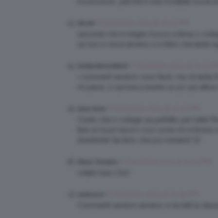
incuriosisce….perchè è una modalità nuova le
6 Dicembre 2013 at 10:23 PM
Nicole
secondo me è meglio trucco a tema o collage
se non si vince almeno si è felici che tante 
6 Dicembre 2013 at 10:23 
DorilysNorseWitch
i comment random sono facili, ma c’è tanta f
mi piace, ci sprona a essere un po’ più attive 
6 Dicembre 2013 at 10:23 PM
Irene Irene
Credo che il collage sia perfetto per tutte! Pe
fare un buon lavoro così come chi è timido e 
divertente! Sia farlo che poi rivederli! 🙂
6 Dicembre 2013 at 10:23 PM
Elena Tomaino
votato! baci Clio!
6 Dicembre 2013 at 10:24 PM
melissa b
Commenti random almeno si ha tutti la stessa 