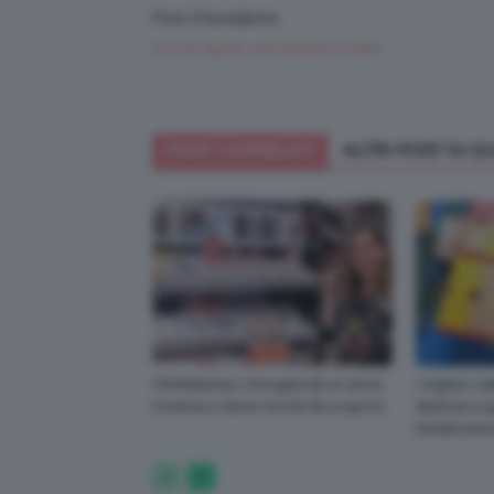
Post Precedente
Io e lo sport, tra amore e odio!
POST CORRELATI
ALTRI POST DI 
ClioMakeUp x Douglas 🎂 un anno
I migliori c
insieme e tante novità da scoprire
dedicati a g
Natale pien