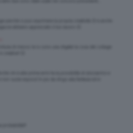
 altre due sono state usate nei concorsi precedenti….
 perchè si può esprimere la propria creatività 🙂 e anche
ragazze abbiano apprezzato il tuo lavoro 🙂
PM
ortuna di mezzo (e io sono una sfigata) la cosa del collage
e creative! 🙂
rchè chi è alle prime armi ha la possibilità di sbizzarrirsi e
non vuole esporsi! In più da sfogo alla fantasia ed è
probabilità!!!