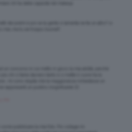
iare chi ha delle capacità nel makeup.
ti dei premi e poi se la gente si lamenta ne fai un altro? io
o mai…ma tu sei troppo buona!!!
d un concorso in cui metto in gioco la mia abilità, perché
 più chi ci tiene davvero tanto e ci mette il cuore ha la
re… mi sono stupita che la maggioranza richiedesse un
 rappresenti un puntino insignificante 🙁
22 PM
 vorrei pubblicare la mia foto. Poi collage mi