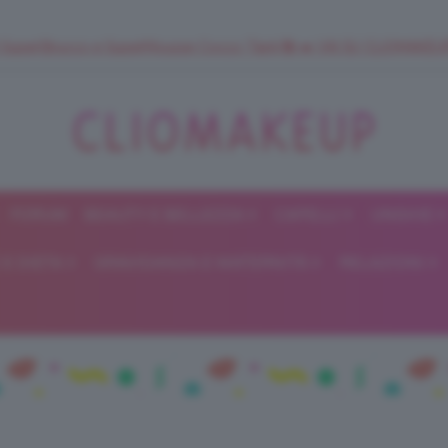
 SuperStrucco e SuperMousse Cocco Tiarè 🌺 ➡️ VAI SU CLIOMAK
FORUM
BEAUTY E BELLEZZA
CAPELLI
UNGHIE
ClioMakeUp
E DIETA
GRAVIDANZA E MATERNITÀ
RELAZIONI
Blog