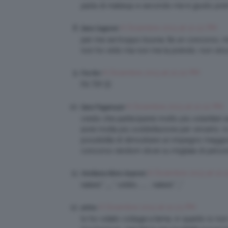
parla di makeup e secondo me è giusto prem
6 Dicembre 2013 at 10:22 PM
Sara Cagnoni
per me sei troppo buona, fai un concorso, met
non ho vinto ma non me la prendo, non vinc
6 Dicembre 2013 at 10:22 PM
Fra Nci
FA TI!!! 🙂
6 Dicembre 2013 at 10:22 PM
Sara Paganuzzi
credo che parteciperei molto più volentieri a
avrei molta più soddisfazione per vincerlo. in
possibilità di dimostrare un impegno maggio
concorso random dove su migliaia di persone
6 Dicembre 2013 at 10:
Verdiana Moro Asproni
naked *__* oddio……….. naked *_*
6 Dicembre 2013 at 10:23 PM
antos
Io ho votato collage a tema, in quanto io non