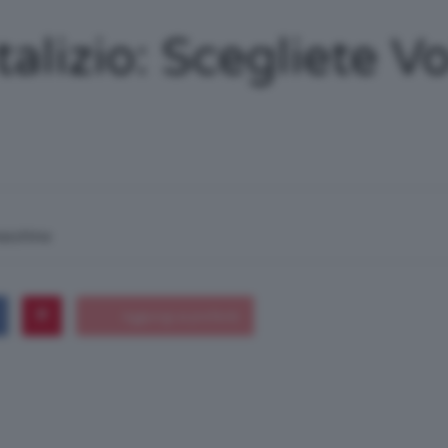
/
lizio: Scegliete Vo
Tutto
macchina
su
Trucco,