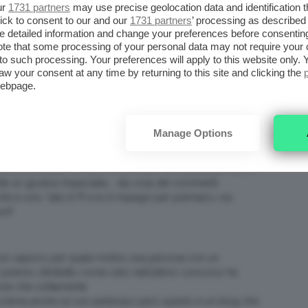
ur
1731 partners
may use precise geolocation data and identification 
ick to consent to our and our
1731 partners
’ processing as described 
detailed information and change your preferences before consenting
te that some processing of your personal data may not require your 
PM
t to such processing. Your preferences will apply to this website only
 bendata, negli altri due modi invece la scelta è soggettiva
aw your consent at any time by returning to this site and clicking the
webpage.
Manage Options
morta??? 🙂 Clio, secondo me te ne devi fregare delle
mpossibile mettere tutti d’accordo!!!secondo me la migliore
elle potenzialità….almeno è anche più stimolante per noi! in
nte un giudice imparziale…. sta cosa dei commenti
è solo “lato b”!!!! e tu ti impegni per premiarci…noi
!!!
on capisco per quale motivo una persona con un
premio oltretutto come visto nell’ultimo concorso ha
ne che solitamente
a tema anche se non partecipo però questo è un blog che