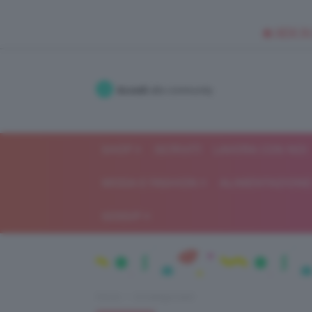
🥥 NEW IN
Accedi
alla community
SHOP
ISCRIVITI
LAVORA CON NOI
MODA E FASHION
ALIMENTAZIONE 
GOSSIP
Home
Uncategorized