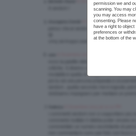
6 Dicembre 2013 at 10:20 PM
Michelle Chanel
permission we and o
A random !
scanning. You may cl
you may access more 
consenting. Please no
6 Dicembre 2013 at 10:20 
Giuseppina Grande
have a right to objec
penso che al randon ci si affidi tutte alla dea
preferences or withdr
😉
at the bottom of the 
cmq sie troppo avanti :*
6 Dicembre 2013 at 10:20 PM
sara
nooo la palette della naked! mi vuoi vedere 
critiche… ti diranno sempre male, perchè è i
modalità è quella di scegliere tu in base a d
più tu sei una persona preparata e sicurame
random….quella secondo me è ingiusta…perchè 
dobbiamo impegnarci per meritare un premio
6 Dicembre 2013 at 10:21 PM
Federica
i commenti random non si sopportano più n
commento buttato lì debba poter vincere un 
commentato un numero esorbitante di perso
non commenta.Io sono per foto con trucco 