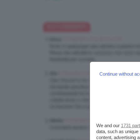
513 COMMENTI
6 Dicembre 2013 at 10:14 PM
luisa p.
Fai te, in qualunque caso almeno a parere mio
Pensa che nell’ultimo concorso non sono riu
finestrella per scrivere….
6 Dicembre 2013 at 10:16 PM
Sara
Continue without ac
Ciao Cliooo!! Io ho votato i commenti random
domanda specifica riguardo a qualcosa sul 
combinereste tra loro per un evento o un’occa
colpita di più o che magari ti ha ispirata pe
Un bacione Clio e grazie che ci consulti se
6 Dicembre 2013 at 10:19 PM
Martina
We and our
1731 par
Commenti random: facili per noi e per clio!!
data, such as unique 
content, advertising