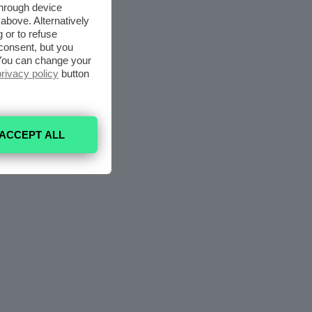
through device
above. Alternatively
 or to refuse
consent, but you
. You can change your
privacy policy
button
ACCEPT ALL