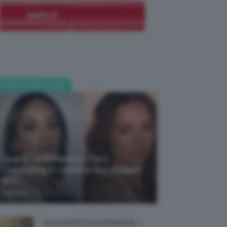
POST POPOLARI
Qual È La Differenza Tra Il
Contouring E L’effetto Sun Kissed?
🌞✨
-
TeamClio
5 Agosto 2026
Smartwatch Donna Elegante, I