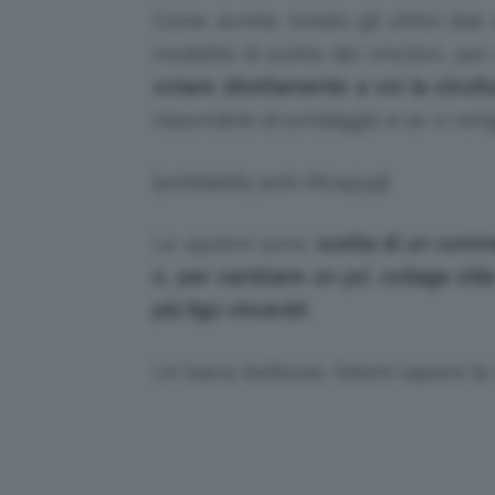
Come avrete notato gli ultimi due 
modalità di scelta dei vincitori… pe
votare direttamente a voi la strutt
rispondete al sondaggio e se vi ven
[polldaddy poll=7624939]
Le opzioni sono:
scelta di un comm
o, per cambiare un po’, collage stil
più figo vincerà!)
Un bacio bellezze, fatemi sapere l