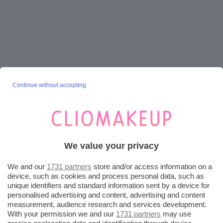
Continue without accepting
Post Precedente
Prossimo Post
We value your privacy
Le buone e le cattive
Dalle stelle a YouTube⭐6
abitudini alimentari 🍛 di
celebrità che hanno aperto il
We and our
1731 partners
store and/or access information on a
device, such as cookies and process personal data, such as
Chiara del TeamClio!
loro canale ufficiale
unique identifiers and standard information sent by a device for
personalised advertising and content, advertising and content
measurement, audience research and services development.
POST CORRELATI
With your permission we and our
1731 partners
may use