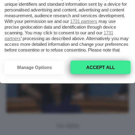
unique identifiers and standard information sent by a device for
EVITARE
personalised advertising and content, advertising and content
measurement, audience research and services development.
With your permission we and our
1731 partners
may use
3) TAGLI CAPELLI ESTATE 2023: TUTTE LE
precise geolocation data and identification through device
NUOVE TENDENZE
scanning. You may click to consent to our and our
1731
partners
’ processing as described above. Alternatively you may
access more detailed information and change your preferences
before consenting or to refuse consenting. Please note that
Salva
some processing of your personal data may not require your
consent, but you have a right to object to such processing. Your
preferences will apply to this website only. You can change
Manage Options
ACCEPT ALL
your preferences or withdraw your consent at any time by
returning to this site and clicking the
privacy policy
button at the
bottom of the webpage.
Via Giphy