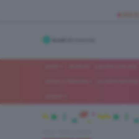
🥥 NEW IN
Accedi
alla community
SHOP
ISCRIVITI
LAVORA CON NOI
MODA E FASHION
ALIMENTAZIONE 
GOSSIP
Home
Beauty e bellezza