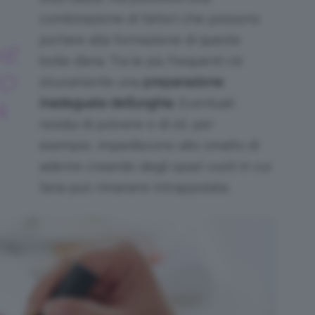
combinazione di fattori che possono
portare alla formazione di queste
HE
bolle d’aria. Tra le più frequenti c’è
O
sicuramente una
preparazione
inadeguata dell’unghia
. Eventuali
A
residui di polvere o di oli, per
esempio, impediscono allo smalto di
aderire creando degli spazi vuoti in cui
l’aria può rimanere intrappolata.