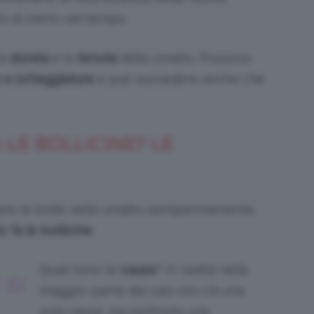
to di meno nel tempo.
la
durata
e la
tenuta
dello smalto. Possono
 e scheggiature
e può succedere anche che
LE BOLLICINE? LE
tare le bolle nello smalto semipermamente,
 fa le bollicine
.
Quali sono le
cause
? In realtà nella
SI
maggior parte dei casi non c’è una
sola causa, ma piuttosto una