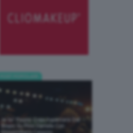
POST POPOLARI
Je So’ Pazzo: Cosa Aspettarsi Dal
Biopic Su Pino Daniele Con
Massimiliano Caiazzo