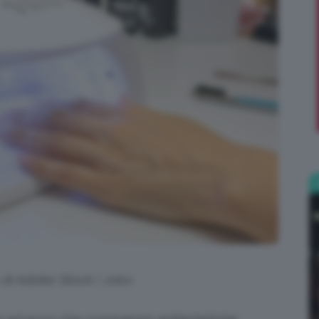
;)
o di Adobe Stock | Joko