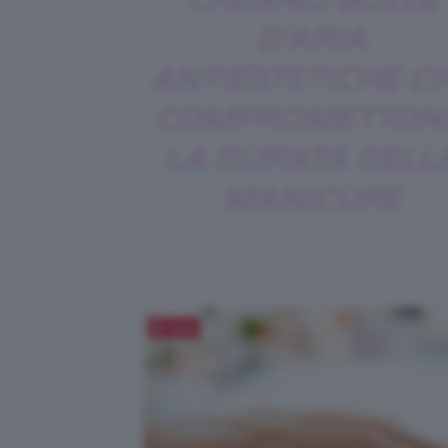
CREANO BOLLE
D’ARIA
ANTIESTETICHE C
COMPROMETTON
LA DURATA DELL
MANICURE
Salva