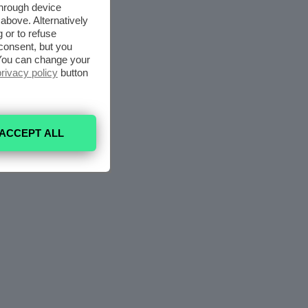
through device
above. Alternatively
 or to refuse
consent, but you
. You can change your
privacy policy
button
ACCEPT ALL