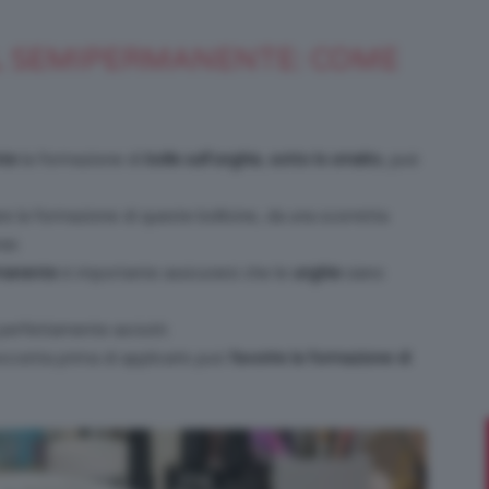
IL SEMIPERMANENTE: COME
Bellezza
nte
la formazione di
bolle sull’unghia
,
sotto lo smalto
, può
 la formazione di queste bollicine, da una scorretta
nei.
e
rmanente
è importante assicurarsi che le
unghie
siano
perfettamente asciutti.
occetta prima di applicarlo può
favorire la formazione di
Makeup