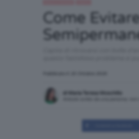
Beauty e bellezza
Unghie
Come Evitare
Semipermanen
Capita di ritrovarsi con bolle d'
questo fastidioso problema si pu
Pubblicato il: 23 Ottobre 2025
di Maria Teresa Moschillo
Articolo scritto da una persona, no
Condividi su Facebook