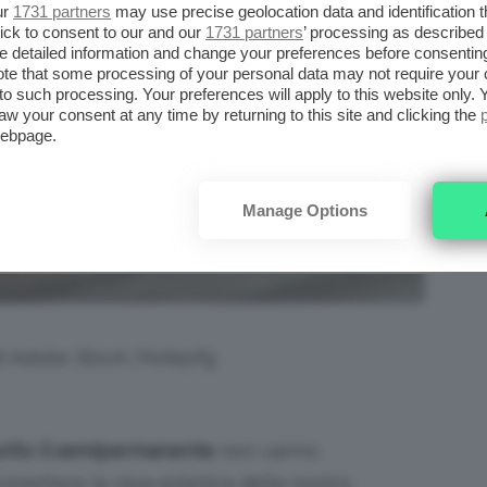
ur
1731 partners
may use precise geolocation data and identification 
ick to consent to our and our
1731 partners
’ processing as described 
detailed information and change your preferences before consenting
te that some processing of your personal data may not require your 
t to such processing. Your preferences will apply to this website only
aw your consent at any time by returning to this site and clicking the
webpage.
Manage Options
di Adobe Stock |
Kolepfg
sotto il semipermanente
non vanno
omettere la resa estetica della nostra