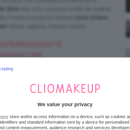
e ed ecco che compaiono antiestetiche
le d’aria
che, oltre a essere brutte da vedere,
lto. Pronte a scoprire insieme
come evitare
te
? Allora, ragazze, iniziamo subito.
SEMIPERMANENTE
 MANICURE
cepting
 approccia alla manicure fai da te che ai
oro apparentemente ben realizzato e di
nghie
.
We value your privacy
tners
store and/or access information on a device, such as cookies 
identifiers and standard information sent by a device for personalised
 and content measurement, audience research and services developm