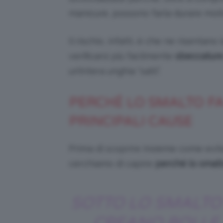
manicure, possono farla durare mol
Il rischio, infatti, è che ne risentano 
verificarsi più facilmente
sbeccature
un’intera unghia “salti”.
PERCHÉ LO SMALTO FA 
PRINCIPALI CAUSE
Prima di scoprire insieme come evi
cerchiamo di capire
perché lo smalto
SOTTO LO SMALTO 