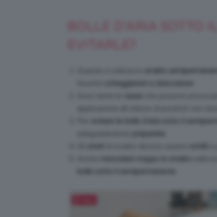
BOLLE D’ARIA SOTTO 
EVITARLE?
Quando si utilizza lo
smalto semipermane
favorire
scheggiature e sbeccature
.
Sono tante le
cause
che possono provocare
applicazione all’utilizzo di prodotti non ido
Per
evitare le bolle d’aria sotto il semipe
adeguatamente
preparate
.
Gli
strati
di smalto devono essere
sottili
e 
Anche
mescolare troppo lo smalto
nella b
bolle sotto il semipermanente
.
Salva