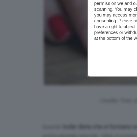
permission we and o
scanning. You may cl
you may access more 
consenting. Please no
have a right to objec
preferences or withdr
at the bottom of the 
Credits: Foto 
Queste
bolle d’aria che si formano 
sottovalutate perché, oltre a compr