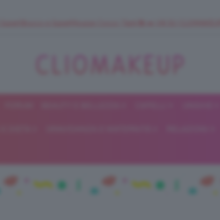
 SuperStrucco e SuperMousse Cocco Tiarè 🌺 ➡️ VAI SU CLIOMAK
FORUM
BEAUTY E BELLEZZA
CAPELLI
UNGHIE
ClioMakeUp
E DIETA
GRAVIDANZA E MATERNITÀ
RELAZIONI
Blog