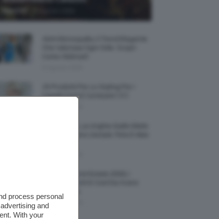
-
TeamClio
6 Agosto 2026
Abiti Monospalla, Il Trend Elegante
Che Valorizza Ogni Stile: Scopri
Come Abbinarli
6 Agosto 2026
15 Prodotti Per Lo Styling Per I
Capelli Corti E Cortissimi 💇🏻‍♀️
6 Agosto 2026
Honey Nails, Le Unghie Giallo Miele
Che Dominano L’estate: Foto E Idee
Nail Art
6 Agosto 2026
Vestiti Lingerie Estate 2026, I
Modelli Freschi E Cool Da Avere
Nell’armadio
and process personal
6 Agosto 2026
 advertising and
ent. With your