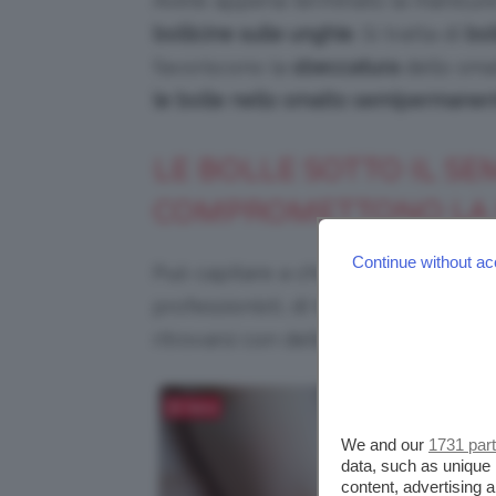
Avete appena terminato la manicur
bollicine sulle unghie
. Si tratta di
bol
favoriscono la
sbeccatura
dello sma
le bolle nello smalto semipermanen
LE BOLLE SOTTO IL 
COMPROMETTONO LA
Continue without ac
Può capitare a chiunque, sia a chi si
professionisti, di terminare un lav
ritrovarsi con delle
bollicine sulle u
Salva
We and our
1731 par
data, such as unique 
content, advertising