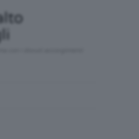
alto
li
 ma con i dovuti accorgimenti