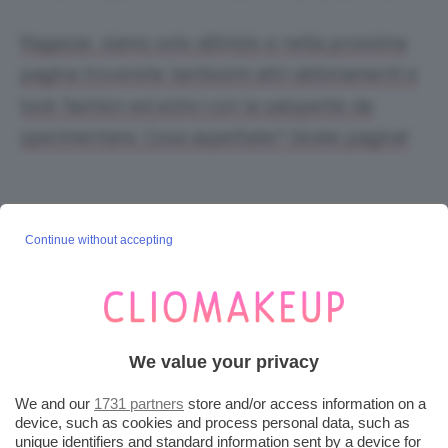
Ragazze, siamo solo all’inizio e nella prossima
pagina troverete tantissimi altri abbinamenti e
look fashion ed estivi con la salopette da
sperimentare. Cosa aspettate? Girate pagina!
1
2
Continue without accepting
We value your privacy
We and our
1731 partners
store and/or access information on a
device, such as cookies and process personal data, such as
unique identifiers and standard information sent by a device for