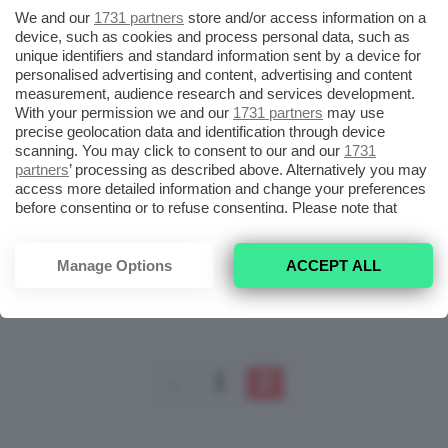
We and our
1731 partners
store and/or access information on a
device, such as cookies and process personal data, such as
unique identifiers and standard information sent by a device for
personalised advertising and content, advertising and content
measurement, audience research and services development.
With your permission we and our
1731 partners
may use
Ragazze, ora tocca a voi! Come vi
precise geolocation data and identification through device
scanning. You may click to consent to our and our
1731
comporterete in caso di arrivo di un nuovo
partners
’ processing as described above. Alternatively you may
figlio? Se avete già affrontato questo delicato
access more detailed information and change your preferences
before consenting or to refuse consenting. Please note that
passaggio, raccontateci la vostra esperienza!
some processing of your personal data may not require your
consent, but you have a right to object to such processing. Your
Fateci sapere tutto nei commenti! Un bacione
preferences will apply to this website only. You can change
Manage Options
ACCEPT ALL
dal TeamClio!
your preferences or withdraw your consent at any time by
returning to this site and clicking the
privacy policy
button at the
bottom of the webpage.
1
2