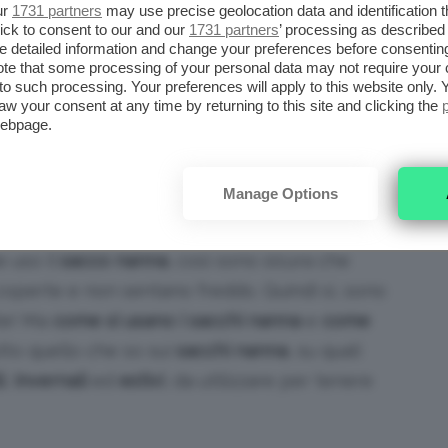
ur
1731 partners
may use precise geolocation data and identification 
e di meglio che rintanarsi sotto un bel
ick to consent to our and our
1731 partners
’ processing as described 
detailed information and change your preferences before consenting
vale questa regola? I
neonati
, così come i
te that some processing of your personal data may not require your 
versamente dagli adulti e non possiamo far
t to such processing. Your preferences will apply to this website only
aw your consent at any time by returning to this site and clicking the
comprando un
sacco nanna
. Spesso, infatti, si
webpage.
iche coperte, rendendole anche pericolose
materasso (parliamo di rischio SIDS, cari
Manage Options
e uso il
sacco nanna
, così sono sicura che
operte e non sentano freddo. Quindi sì, sono
te! Ma
come si usano i sacchi nanna
e
come
tto quello che so sui
sacchi nanna
, su quali
i
,
invernali
ed
estivi
, da utilizzare per tenere