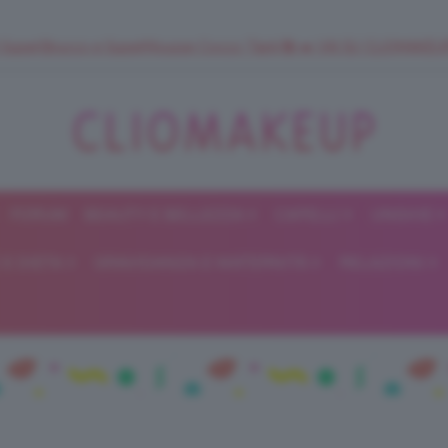
 SuperStrucco e SuperMousse Cocco Tiarè 🌺 ➡️ VAI SU CLIOMAK
FORUM
BEAUTY E BELLEZZA
CAPELLI
UNGHIE
ClioMakeUp
E DIETA
GRAVIDANZA E MATERNITÀ
RELAZIONI
Blog