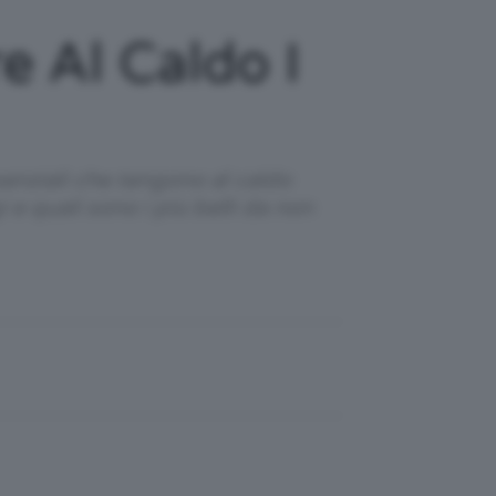
e Al Caldo I
ssenziali che tengono al caldo
e quali sono i più belli da non