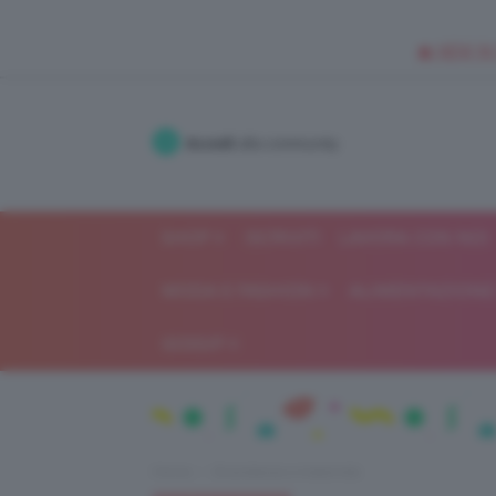
🥥 NEW IN
Accedi
alla community
SHOP
ISCRIVITI
LAVORA CON NOI
MODA E FASHION
ALIMENTAZIONE 
GOSSIP
Home
Gravidanza e maternità