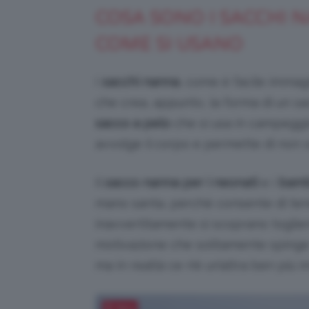
COSA SONO I SACCHI 
COME SI USANO
I
sacchi nanna
, come è facile immag
che crea, appunto, la forma di un sacc
sacco a pelo
che si usa in campeggi
avvolge il corpo e permette di non s
Il
sacco nanna per i neonati
e i
bambi
mano santa, perché consente di ten
inavvertitamente si scoprano togliend
motivazione che solitamente spin
ma in realtà ce n’è un’altra ben più 
Salva