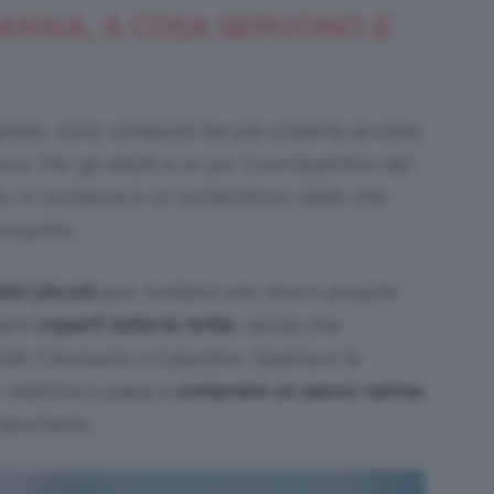
NANNA, A COSA SERVONO E
inare, sono composti da una coperta avvolta
o. Per gli adulti è un po’ il corrispettivo del
o. In sostanza è un contenitore caldo che
coprirsi.
ni piccoli
può rivelarsi una vera e propria
erli
coperti
tutta la notte
, senza che
o il lenzuolo o il piumino. Questa è la
ge mamma e papà a
comprare un sacco nanna
,
importante.