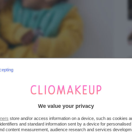
cepting
We value your privacy
tners
store and/or access information on a device, such as cookies 
ersacitalia via Instagram
identifiers and standard information sent by a device for personalised
 and content measurement, audience research and services developm