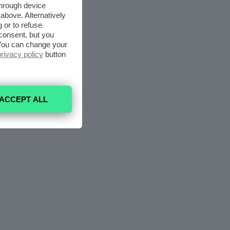
through device
above. Alternatively
 or to refuse
consent, but you
. You can change your
privacy policy
button
ACCEPT ALL