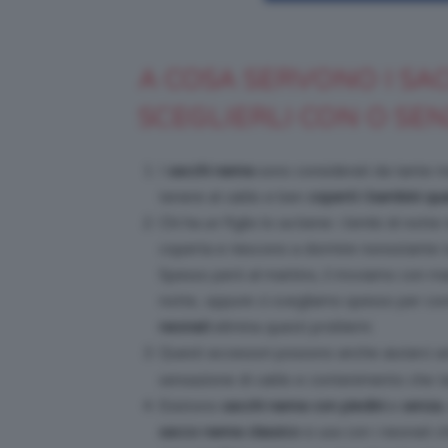
A COSA SERVONO I SA
SCEGLIERLI CON O SEN
I
sacchi nanna
sono considerati da tante m
tenere al caldo e ben
coperti i bambini q
Chi ha un figlio lo sa bene: i bimbi di notte 
coperta e riescono a dormire nonostante tut
Spesso però al mattino, li troviamo con ma
notte, oppure ci svegliamo spesso per contr
neonati
elimina questi problemi.
Questi accessori possono anche aiutarci 
sensazione di caldo e contenimento che t
Esistono
sacchi nanna con piedini
e
senza
sacco nanna classico
si usa con i neonati 