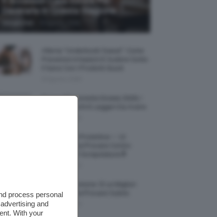
5 Accessori Casa Estate Per
Decorarla In Questa Stagione
-
Giorgia Asti
8 Agosto 2026
Allerta “Underboob Sweat”: Come
Prevenire Irritazioni E Sudore Sotto
Il Seno Con I Prodotti Giusti
8 Agosto 2026
Borse All’uncinetto Estate 2026, I
Modelli Freschi E Leggeri Da Avere
8 Agosto 2026
Creme Mani Protettive ✨ 12
Riparatrici Da Provare Contro
Secchezza E Screpolature🔝
7 Agosto 2026
Profumi Al Limone 🍋 Le Migliori
Fragranze Da Provare Subito
and process personal
 advertising and
7 Agosto 2026
ent. With your