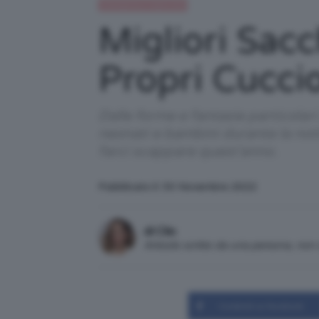
Gravidanza e maternità
Migliori Sac
Propri Cuccio
Dalle forme e fantasie particolari
neonati e bambini durante la nott
farci scappare quest'anno.
Pubblicato il: 30 Novembre 2022
di Clio
Articolo scritto da una persona, no
Condividi su Facebook