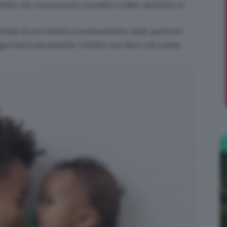
mbini che così possono scendere e salire dal lettino in
;)
ordate di non tenerla eccessivamente calda: piuttosto
germente più pesante. Il bimbo non deve mai sudare.