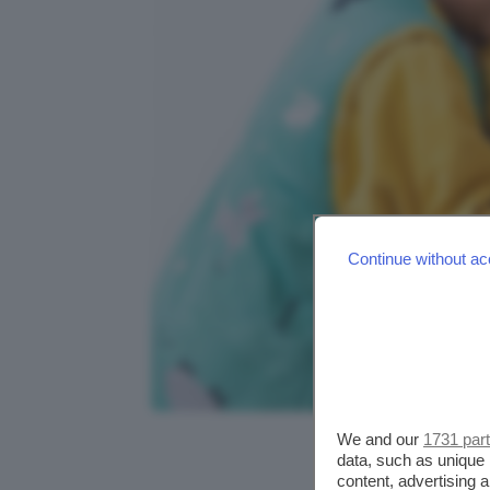
Continue without ac
We and our
1731 par
Credits: @slumb
data, such as unique 
content, advertising