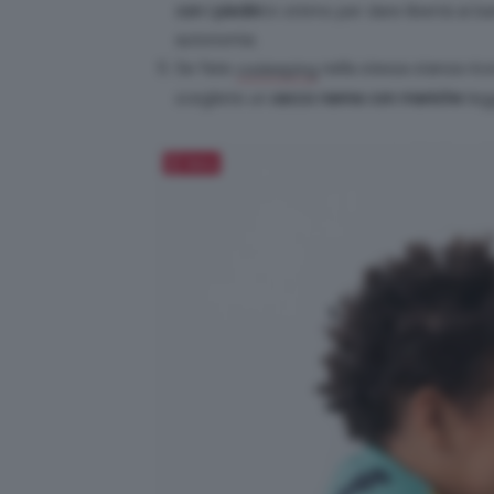
con i piedini
è ottimo per dare libertà ai ba
autonomia.
Se fate
nella stessa stanza ric
cosleeping
scegliete un
sacco nanna con maniche
leg
Salva