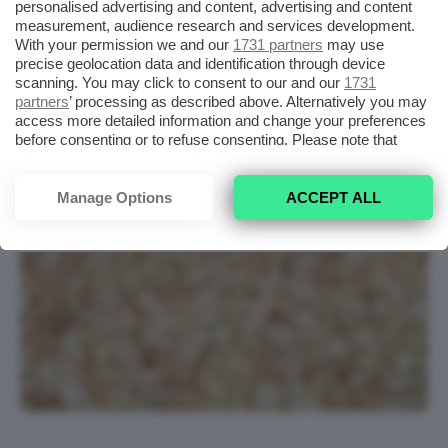
personalised advertising and content, advertising and content
measurement, audience research and services development.
With your permission we and our
1731 partners
may use
precise geolocation data and identification through device
scanning. You may click to consent to our and our
1731
partners
’ processing as described above. Alternatively you may
access more detailed information and change your preferences
before consenting or to refuse consenting. Please note that
some processing of your personal data may not require your
consent, but you have a right to object to such processing. Your
preferences will apply to this website only. You can change
Manage Options
ACCEPT ALL
your preferences or withdraw your consent at any time by
returning to this site and clicking the
privacy policy
button at the
bottom of the webpage.