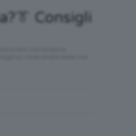
a?👔 Consigli
ssicurarsi una stiratura
onsigli su come stirare bene una