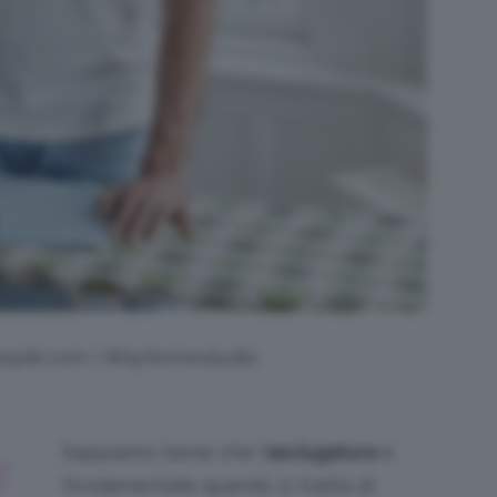
Freepik.com | Wayhomestudio
Sappiamo bene che l’
asciugatura
è
E
fondamentale quando si tratta di