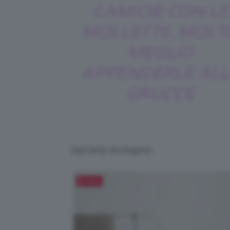
CAMICIE CON LE
MOLLETTE, MOLT
MEGLIO
APPENDERLE ALL
GRUCCE
lasciarla asciugare.
Salva