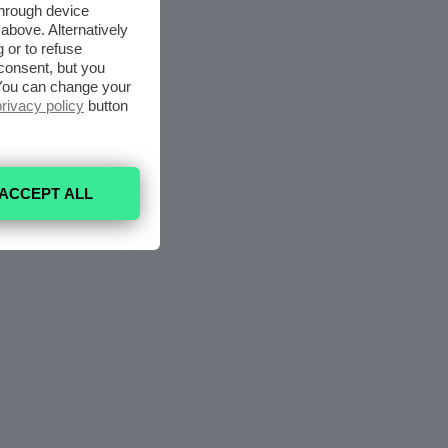
through device
above. Alternatively
 or to refuse
consent, but you
. You can change your
privacy policy
button
ACCEPT ALL