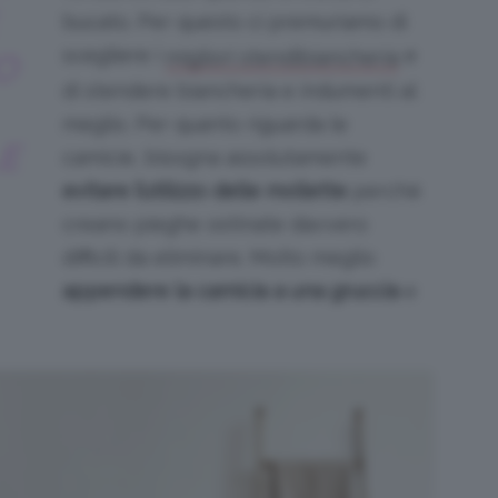
bucato. Per questo ci premuriamo di
scegliere i
e
migliori stendibiancheria
O
di stendere biancheria e indumenti al
meglio. Per quanto riguarda le
E
camicie, bisogna assolutamente
evitare l’utilizzo delle mollette
perché
creano pieghe ostinate davvero
difficili da eliminare. Molto meglio
appendere la camicia a una gruccia
e