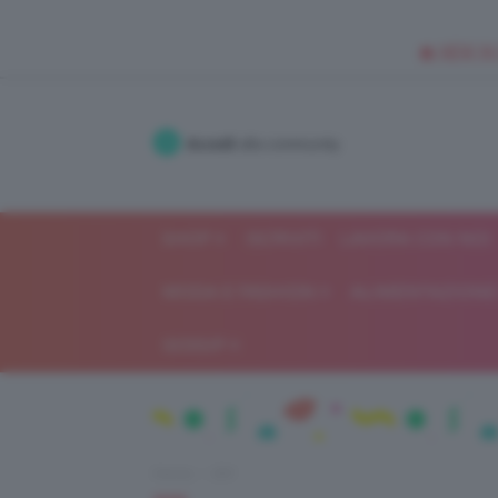
🥥 NEW IN
Accedi
alla community
SHOP
ISCRIVITI
LAVORA CON NOI
MODA E FASHION
ALIMENTAZIONE 
GOSSIP
Home
DIY