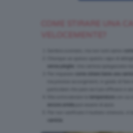
COME STIRARE UNA CA
VELOCEMENTE?
Sembra scontato, ma non tutti sanno
come
Chiunque usi spesso questo capo di abbigl
senza pieghe
. Una camicia spiegazzata risu
Per imparare
come stirare bene una camic
ma preziosi accorgimenti, in grado di fare
particolare che pare sia il più efficace e an
Mai sottovalutare la
temperatura
con cui s
ancora umida
può essere di aiuto.
Per non vanificare il risultato ottenuto, 
camicia
.