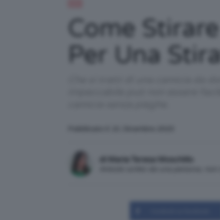
DIY
Come Stirare
Per Una Stir
Che si tratti di una camicia da d
impeccabile può non essere facile
camicia senza pieghe.
Pubblicato il: 21 Dicembre 2023
di Maria Teresa Moschillo
Articolo scritto da una persona, no
Condividi su Facebook