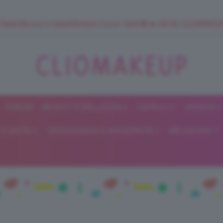
 SuperStrucco e SuperMousse Cocco Tiarè 🌺 ➡️ VAI SU CLIOMAK
FORUM
BEAUTY E BELLEZZA
CAPELLI
UNGHIE
ClioMakeUp
E DIETA
GRAVIDANZA E MATERNITÀ
RELAZIONI
Blog