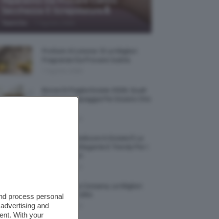
Riparatrici Da Provare Contro
Secchezza E Screpolature🔝
-
TeamClio
7 Agosto 2026
Profumi Al Limone 🍋 Le Migliori
Fragranze Da Provare Subito
7 Agosto 2026
Borse Di Paglia Estate 2026, Quali
Portarsi In Spiaggia Per Essere Chic
E Comode
7 Agosto 2026
La French Pedicure In Estate È La
Nail Art Più Elegante E Trendy Per I
Nostri Piedini
7 Agosto 2026
Tinta Labbra Coreana, Le Migliori
Da Provare ORA
and process personal
 advertising and
7 Agosto 2026
ent. With your