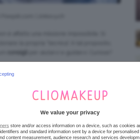
i Freepik.com | zinkevych
non è affatto una missione impossibile. Si
ionare la propria “tecnica”. A tal proposito,
uni
consigli
per aiutarvi e guidarvi. Curiose?
cepting
MICIA? SI PARTE
ù complesso di quel che sembra, suddiviso in
We value your privacy
 Per esempio, se volete imparare
tners
store and/or access information on a device, such as cookies 
micia
, ricordatevi che tutto inizia molto prima
identifiers and standard information sent by a device for personalised
 and content measurement, audience research and services developm