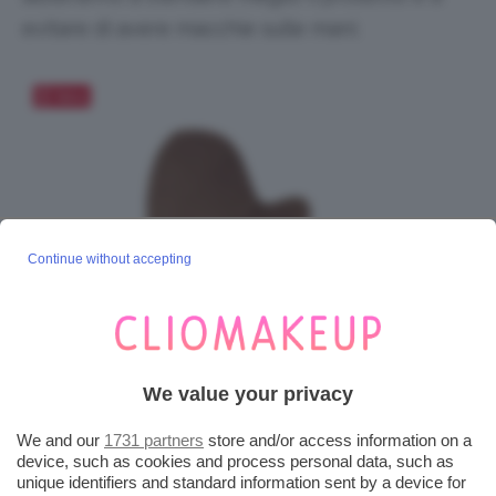
evitare di avere macchie sulle mani.
Salva
Continue without accepting
We value your privacy
We and our
1731 partners
store and/or access information on a
device, such as cookies and process personal data, such as
Lanjue, Guanto autoabbronzante viso e corpo.
unique identifiers and standard information sent by a device for