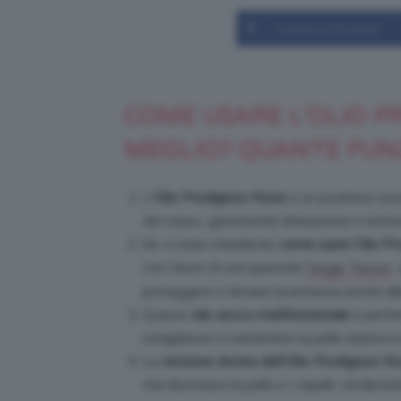
Condividi su Facebook
COME USARE L’OLIO P
MEGLIO? QUANTE FUN
L’
Olio Prodigioso Nuxe
è un prodotto iconi
del corpo, garantendo idratazione e lumino
Se vi state chiedendo
come usare Olio Pr
con l’aiuto di una spazzola
,
Tangle Teezer
proteggere e donare lucentezza anche all
Questo
olio secco multifunzionale
è perfet
smagliature e mantenere la pelle elastica e
La
versione dorata dell’Olio Prodigioso N
che illuminano la pelle e i capelli, rendend