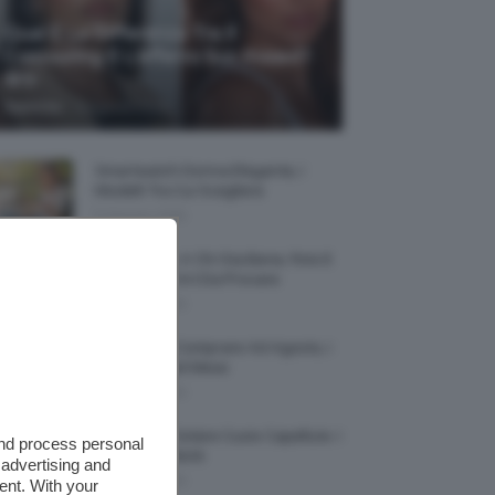
Qual È La Differenza Tra Il
Contouring E L’effetto Sun Kissed?
🌞✨
-
TeamClio
5 Agosto 2026
Smartwatch Donna Elegante, I
Modelli Tra Cui Scegliere
5 Agosto 2026
Smalto Lilla: A Chi Sta Bene, Foto E
Idee Di Nail Art Da Provare
5 Agosto 2026
Profumi Da Comprare Ad Agosto, I
Più Buoni Del Mese
5 Agosto 2026
Protezione Solare Cuoio Capelluto: I
and process personal
Migliori Prodotti
 advertising and
5 Agosto 2026
ent. With your