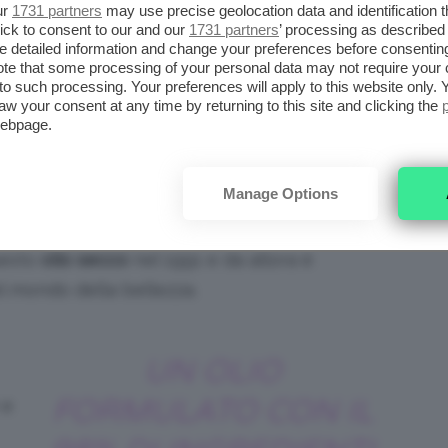
ur
1731 partners
may use precise geolocation data and identification 
ick to consent to our and our
1731 partners
’ processing as described 
detailed information and change your preferences before consenting
te that some processing of your personal data may not require your 
DIGIOSO NUXE?
t to such processing. Your preferences will apply to this website only
aw your consent at any time by returning to this site and clicking the
webpage.
 utilizzare l’Olio Prodigioso Nuxe
, facciamo
i tratta.
Manage Options
 brand francese
Nuxe
, noto per i suoi prodotti
uesto
olio secco
nel 1991 e da allora è
el mondo della bellezza.
UN OLIO
FORMULATO CON IL
 e