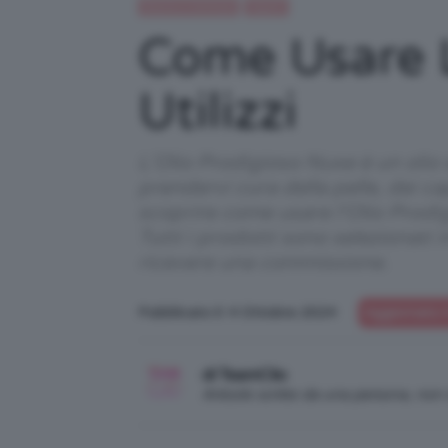
Beauty e bellezza
Capelli
Come Usare L
Utilizzi
L'Olio Prodigioso Nuxe è un olio 
prendervi cura della pelle, dei ca
scoprire come usare l’Olio Prodig
Tutti i prodotti sono selezionati
ricevere una commissione.
Pubblicato il: 4 Ottobre 2024
Aggiornato i
di TeamClio
Articolo scritto da una persona, no