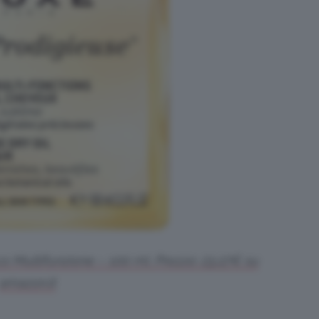
o Multifunzione – 100 ml. Prezzo: 23,27€ su
amazon.it