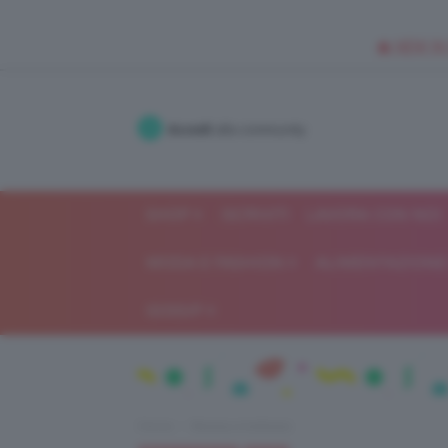
🥥 NEW IN
Accedi
alla community
SHOP
ISCRIVITI
LAVORA CON NOI
MODA E FASHION
ALIMENTAZIONE 
GOSSIP
Home
Beauty e bellezza