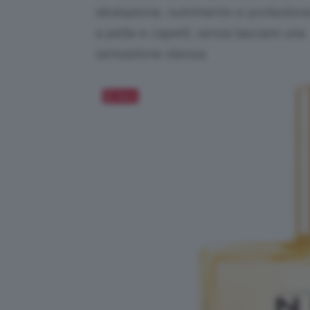
idratazione, nutrimento e protezion
a pelle e capelli, senza lasciare una
sensazione oleosa.
Salva