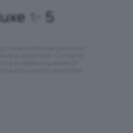
Nuxe ✨ 5
 qui scoprirete come usarlo per
sità al vostro look. Curiose di
utine di bellezza quotidiana?
o di questi prodotti, potremmo