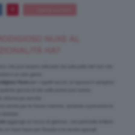
Bellezza
RODIGIOSO NUXE AL
ZIONALITÀ HA?
co che può essere utilizzato sia sulla pelle del viso che
e
sità in un solo gesto.
odigioso Nuxe
per i capelli secchi, la risposta è semplice:
 qualche goccia di olio sulle punte può nutrire,
e chiome più secche.
to anche per le future mamme, aiutando a prevenire le
Makeup
 idratata.
uxe
aggiunge un tocco di glamour, con particelle brillanti
olo un must-have per l’estate e le serate speciali.