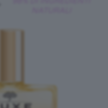
98% DI INGREDIENTI
e
NATURALI