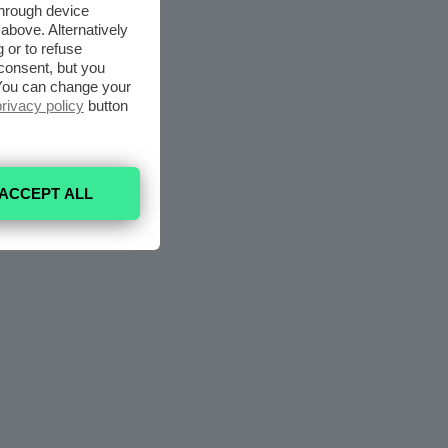
through device
above. Alternatively
 or to refuse
consent, but you
. You can change your
privacy policy
button
ACCEPT ALL