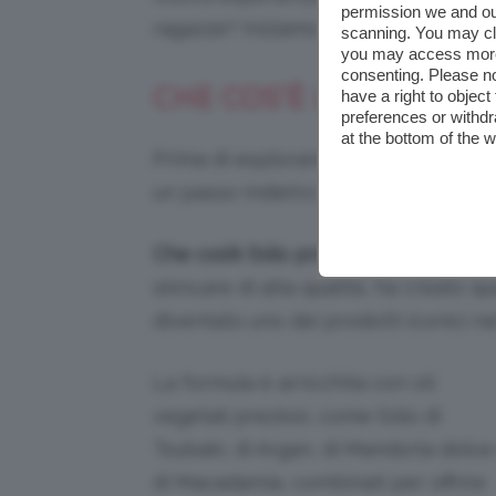
permission we and o
ragazze? Iniziamo subito!
scanning. You may cl
you may access more 
consenting. Please no
CHE COS’È L’OLIO PRO
have a right to objec
preferences or withdr
at the bottom of the 
Prima di esplorare i vari modi di
come
un passo indietro per capire di cosa s
Che cos’è l’olio prodigioso Nuxe
? Il
skincare di alta qualità, ha creato q
diventato uno dei prodotti iconici n
La formula è arricchita con oli
vegetali preziosi, come l’olio di
Tsubaki, di Argan, di Mandorla dolce
di Macadamia, combinati per offrire