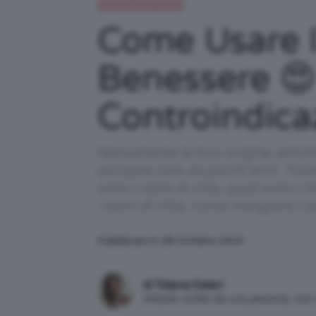
Alimentazione e dieta
Come Usare I
Benessere 😍
Controindica
Nonostante la loro origine antichi
europee solo da pochi anni. Tizia
sono i semi di chia, quali sono i 
i semi di chia, come mangiare i se
Pubblicato il: 28 Ottobre 2024
di Tiziana Salari
Articolo scritto da una persona, no