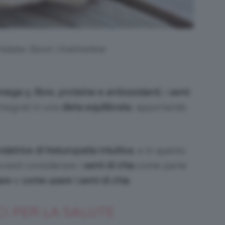
 Adobe Stock | Katrinshine
mega-3, fibre, proteine e antiossidanti,
i
semi
tegrati in una
dieta equilibrata
, apportando
datrice di Naturopatia Intuitiva
, e in questo
resti considerare i
semi di chia
come parte
are
e
come usare i semi di chia
.
ICI PER LA SALUTE