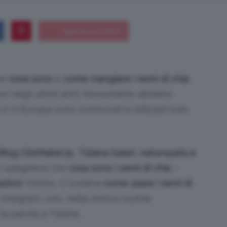
Bellezza
he
cosa sono
e
come mangiare i semi di chia
 negli ultimi anni. Nonostante abbiano
ia e in Europa sono conosciuti e utilizzati solo
e
l Blog ClioMakeUp
,
Tiziana Salari, naturopata e
ci spiegherà che
cosa sono i semi di chia
, i
azioni
. Inoltre, ci svelerà
come usare i semi di
Makeup
integrarli, così, nella nostra routine
a parola a Tiziana.