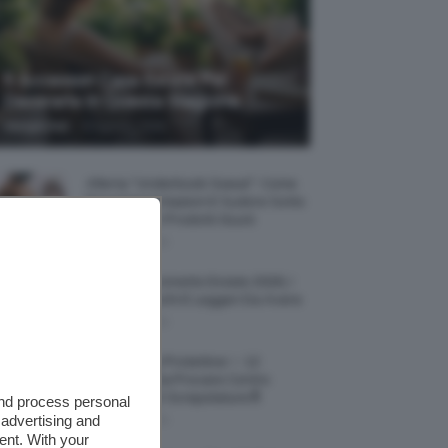
5 Accessori Casa Estate Per
Decorarla In Questa Stagione
-
Giorgia Asti
8 Agosto 2026
Allerta “Underboob Sweat”: Come
Prevenire Irritazioni E Sudore Sotto
Il Seno Con I Prodotti Giusti
8 Agosto 2026
Borse All’uncinetto Estate 2026, I
Modelli Freschi E Leggeri Da Avere
8 Agosto 2026
Creme Mani Protettive ✨ 12
Riparatrici Da Provare Contro
Secchezza E Screpolature🔝
and process personal
 advertising and
7 Agosto 2026
ent. With your