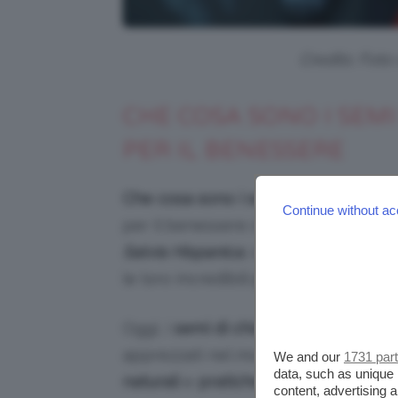
Credits: Foto
CHE COSA SONO I SEMI
PER IL BENESSERE
Che cosa sono i semi di chia
? I
semi 
Continue without ac
per il benessere del nostro corpo. 
Salvia Hispanica
, sono stati utilizza
le loro incredibili
proprietà nutrizion
Oggi, i
semi di chia
sono tornati alla 
apprezzati nel mondo del benessere
We and our
1731 par
data, such as unique 
naturali
e
pratiche
per
migliorare
la
content, advertising