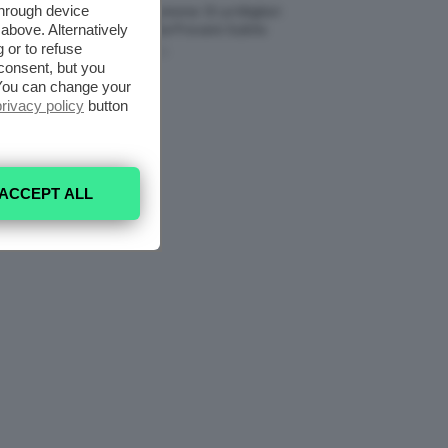
through device
Profumi Al Limone 🍋 Le Migliori
above. Alternatively
Fragranze Da Provare Subito
 or to refuse
7 Agosto 2026
consent, but you
. You can change your
privacy policy
button
ACCEPT ALL