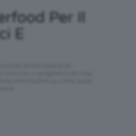
rfood Per Il
ci E
a sulle tavole italiane ed
 Intuitiva, ci spiegherà che cosa
à tante informazioni su come usare
ntare.