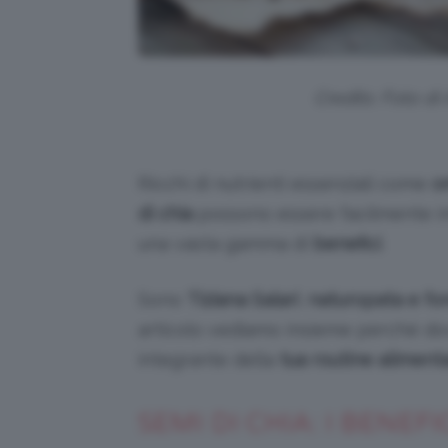
Credits: Foto di
Ricchi di nutrienti essenziali come
o
di chia
possono essere facilmente in
una vasta gamma di
benefici
.
Sono
Tiziana Salari
,
naturopata e fon
articolo vediamo insieme perché dov
integrante della
tua routine aliment
SEMI DI CHIA: I BENEF