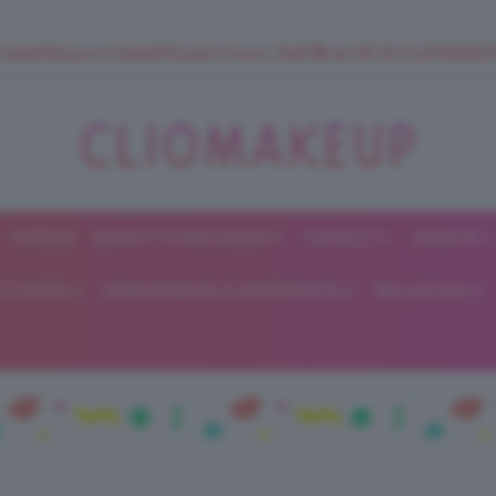
 SuperStrucco e SuperMousse Cocco Tiarè 🌺 ➡️ VAI SU CLIOMAK
FORUM
BEAUTY E BELLEZZA
CAPELLI
UNGHIE
ClioMakeUp
E DIETA
GRAVIDANZA E MATERNITÀ
RELAZIONI
Blog