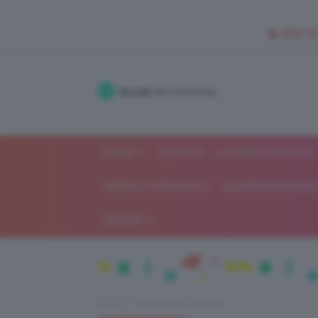
🥥 NEW IN
Accedi
alla community
SHOP
ISCRIVITI
LAVORA CON NOI
MODA E FASHION
ALIMENTAZIONE 
GOSSIP
Home
Alimentazione e dieta