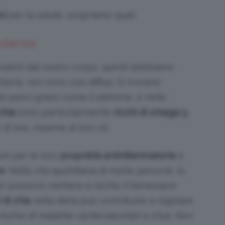
ci
per la salute, scopriamo quali.
ndanza
dotti dal nostro corpo, quindi dobbiamo
uttavia, non sono così diffusi. Si trovano
i pesci grassi come il salmone, e nelle
chia
sono particolarmente
ricchi di omega-3
,
i lino, insieme ai loro oli.
oti per le loro
proprietà antinfiammatorie
e
re
. Nella vita quotidiana di molte persone, lo
ari possono mettere a rischio il benessere
 di chia
nella dieta può contribuire a regolare
 rischio di malattie cardiovascolari e ictus. Non