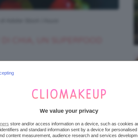
 di Adobe Stock | Asura
 DI CHIA, UN SUPERFOOD
di chia
sono piccoli, ma potentissimi alleati
cepting
Questi minuscoli
semi
, provenienti dalla
pianta
ti per millenni dalle civiltà precolombiane per
ali
.
We value your privacy
ribalta come uno degli alimenti più
, particolarmente da chi cerca
soluzioni
tners
store and/or access information on a device, such as cookies 
identifiers and standard information sent by a device for personalised
 propria
salute
.
 and content measurement, audience research and services developm