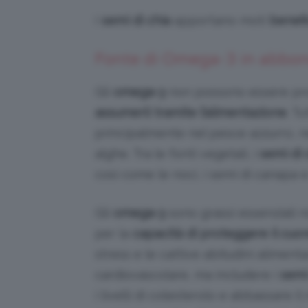
I
semi di chia
apportano moti
benefi
Fonte di Omega-3 in abbo
Gli
omega-3
non possono essere pro
assumerli tramite l’alimentazione
. T
principalmente nel pesce azzurro, ne
alghe. Tra le fonti vegetali, i
semi di 
così come le noci, i semi di canapa e d
Gli
omega-3
sono grassi essenziali n
per la
capacità di proteggere il cuo
stress e le cattive abitudini aliment
cardiovascolare, ma includere i
semi
i livelli di colesterolo e abbassare il