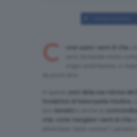
Condividi su Facebook
C
ome usare i semi di
chia
, c
sono domande molto comuni
origini antichissime, in Ital
da pochi anni.
In questo
post della sua rubrica de
fondatrice di Naturopatia Intuitiva
, 
loro
benefici
e anche le
controindic
chia
,
come mangiare i semi di chia
e 
alimentare. Siete curiose? Lasciamo l