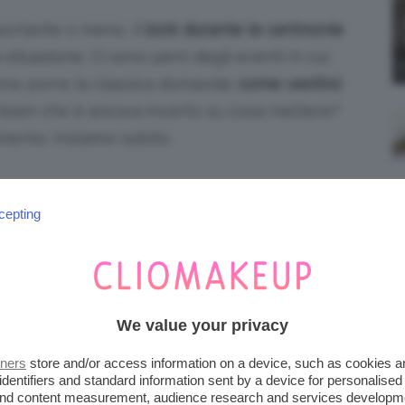
mportante o meno, il
look durante le cerimonie
situazione. Ci sono però degli eventi in cui
fanno porre la classica domanda:
come vestirsi
 team che è ancora incerto su cosa mettere?
mento. Iniziamo subito.
NA COMUNIONE DA INVITATA
cepting
ITI
raffinatezza, ma non tutti i modelli sono
 tratta di partecipare a una
comunione
è
We value your privacy
a semplicità dell’occasione richiede un abito
rte o a tre quarti.
tners
store and/or access information on a device, such as cookies 
identifiers and standard information sent by a device for personalised
 and content measurement, audience research and services developm