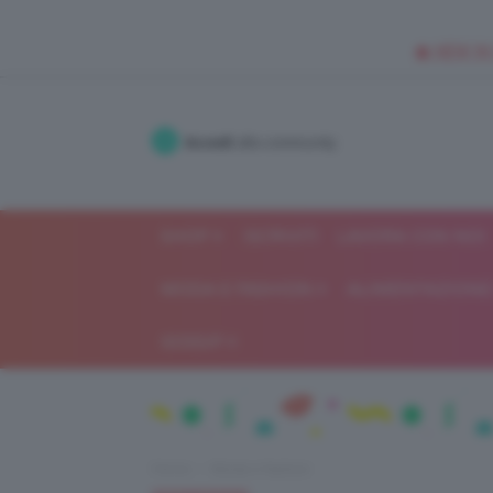
🥥 NEW IN
Accedi
alla community
SHOP
ISCRIVITI
LAVORA CON NOI
MODA E FASHION
ALIMENTAZIONE 
GOSSIP
Home
Moda e fashion