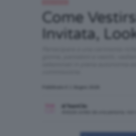
Moda e fashion
Come Vestir
Invitata, Lo
Partecipare a una cerimonia rich
gonne, pantaloni e vestiti, vediam
selezionati in piena autonomia e
commissione.
Pubblicato il: 1 Giugno 2026
di TeamClio
Articolo scritto da una persona, no