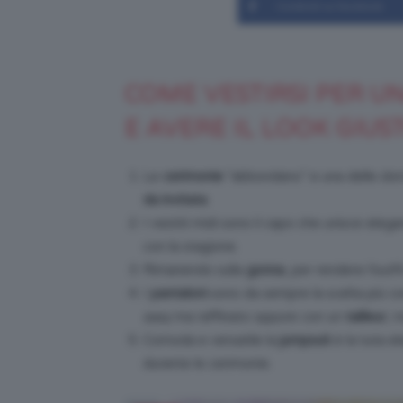
Condividi su Facebook
COME VESTIRSI PER U
E AVERE IL LOOK GIUS
Le
cerimonie
“abbondano” e una delle dom
da invitata
.
I vestiti midi sono il capo che unisce elegan
con la stagione.
Rimanendo sulla
gonna
, per rendere l’outf
I
pantaloni
sono da sempre la scelta più c
easy
ma raffinato oppure con un
tailleur
, m
Comoda e versatile la
jumpsuit
è la tuta e
durante le cerimonie.