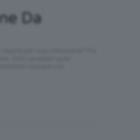
one Da
e vestirsi per una comunione? Tra
ne. Tutti i prodotti sono
 potremmo ricevere una