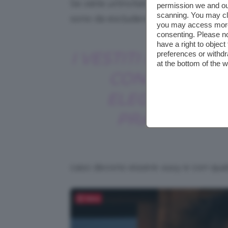
Se siete un’invitata importante pot
permission we and o
scanning. You may cl
sono da escludere quelli troppo cor
you may access more 
consenting. Please no
have a right to objec
I VESTITI RIESCON
preferences or withdr
at the bottom of the 
CONIUGARE
ELEGANZA E
PRATICITÀ
caso devono essere
easy
e con qual
Salva