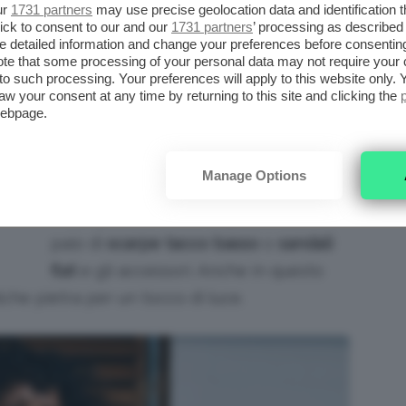
ete scegliere anche un
vestito lungo
, mentre
ur
1731 partners
may use precise geolocation data and identification 
ick to consent to our and our
1731 partners
’ processing as described 
ti che potrebbero apparire eccessivi.
detailed information and change your preferences before consenting
te that some processing of your personal data may not require your 
t to such processing. Your preferences will apply to this website only
In ogni caso i colori devono essere
O A
aw your consent at any time by returning to this site and clicking the
chiari e se optate per le stampe
webpage.
meglio quelle poco appariscenti o con
micro fiori.
Manage Options
A completare il look ci pensano un
paio di
scarpe tacco basso
o
sandali
flat
e gli accessori. Anche in questo
che pietra per un tocco di luce.