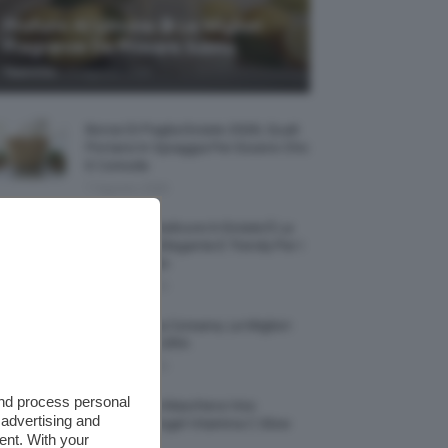
Profumi Al Limone 🍋 Le Migliori
Fragranze Da Provare Subito
-
TeamClio
7 Agosto 2026
Borse Di Paglia Estate 2026, Quali
Portarsi In Spiaggia Per Essere Chic
E Comode
7 Agosto 2026
La French Pedicure In Estate È La
Nail Art Più Elegante E Trendy Per I
Nostri Piedini
7 Agosto 2026
Tinta Labbra Coreana, Le Migliori
Da Provare ORA
7 Agosto 2026
and process personal
Recensione Maschera Viso
 advertising and
Sephora Idrogel Vitamina C Glow
ent. With your
Mask