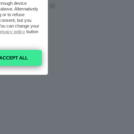
through device
above. Alternatively
 or to refuse
consent, but you
. You can change your
privacy policy
button
ACCEPT ALL