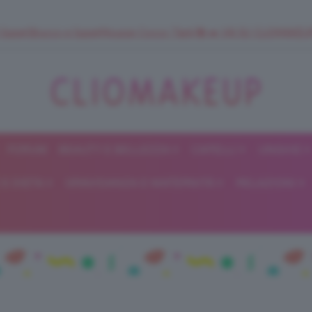
 SuperStrucco e SuperMousse Cocco Tiarè 🌺 ➡️ VAI SU CLIOMAK
FORUM
BEAUTY E BELLEZZA
CAPELLI
UNGHIE
ClioMakeUp
E DIETA
GRAVIDANZA E MATERNITÀ
RELAZIONI
Blog