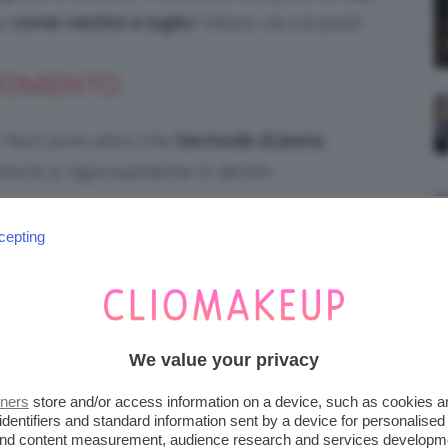
su
come vestirsi a luglio
? Allora via col post!
 MOMENTO
? Non sono altro che
bermuda di jeans
,
 shorts e rigorosamente in denim.
cepting
We value your privacy
tners
store and/or access information on a device, such as cookies 
identifiers and standard information sent by a device for personalised
 and content measurement, audience research and services developm