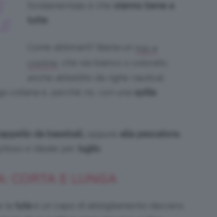
E
fondamentale è che
stanno bene a
tutte
.
LE
Come abbinarli? Basta un
top a
, che sia bianco o colorato,
costine
anche abbellito da righe nautical
ga collana e, perché no, con una
spilla
appello da baseball,
oppure
alla pescatora
,
pitoso e ideale per
luglio
.
A: CORTA E LUNGA
e la
tuta
è un capo di abbigliamento davvero