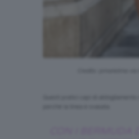
Credits: @marietrna via
Questi pratici capi di abbigliamen
perché la linea è svasata.
CON I BERMUDA D