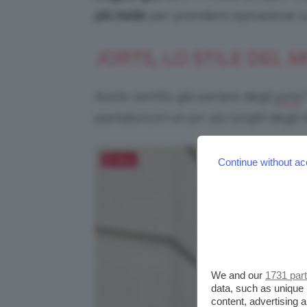
più belle
per prendere ispirazione 
JORTS, LO STILE DEL
Avete sentito già parlare degli
jorts
pantaloncini un po’ più lunghi degli
Salva
Continue without ac
We and our
1731 par
data, such as unique 
content, advertising