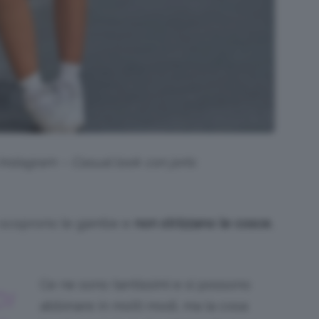
 Instagram – Casual look con jorts
to scoprono le gambe e
non strizzano le cosce
,
Ce ne sono tantissimi e si possono
I
abbinare in molti modi, ma la cosa