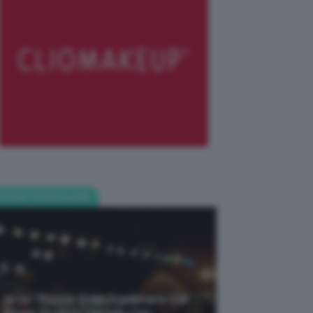
POST POPOLARI
Je So’ Pazzo: Cosa Aspettarsi Dal