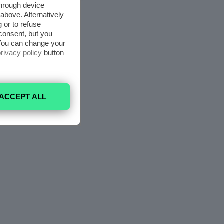
through device
above. Alternatively
 or to refuse
consent, but you
. You can change your
privacy policy
button
ACCEPT ALL