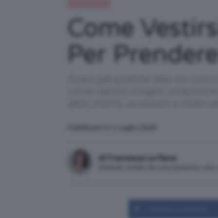
Moda e fashion
Come Vestirsi
Per Prendere
Avete già qualche idea sui vostr
come vestirsi a luglio, scoprendo 
abiti, shorts, accessori e molto a
Pubblicato il: 2 Luglio 2026
di Francesca La Rana
Articolo scritto da una persona, no
Condividi su Facebook