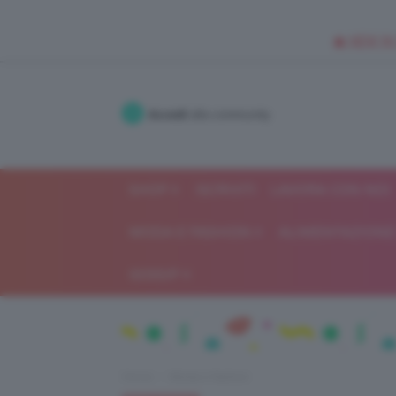
🥥 NEW IN
Accedi
alla community
SHOP
ISCRIVITI
LAVORA CON NOI
MODA E FASHION
ALIMENTAZIONE 
GOSSIP
Home
Moda e fashion