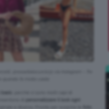
;)
celli, @rossellalocurcio31 via Instagram – Tre
e quando fa molto caldo
l
basic
, perché ci sono molti capi di
onsentono di
personalizzare il
look ogni
inale e diverso. Pronte per scoprire le
foto