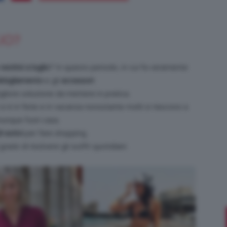
IO?
Bellezza
estirsi a luglio
? In questo periodo, in cui fa veramente
bbigliamento
e gli
accessori
.
liore soluzione da mettere in pratica.
si è in ferie e in vacanza nonostante molti si riescono a
e
unque fuori casa.
i estivi
per fare shopping.
rado di risolvere gli outfit quotidiani.
Makeup