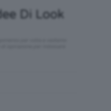
dee Di Look
argomento per volta e vediamo
 di ispirazione per indossare