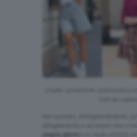
Credits: @marietrna, @donnastory.ver
look da copiar
Non puntate, obbligatoriamente, su
abbigliamento e accessori che ci c
singolo giorno
e in modo sempre orig