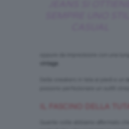
JEANS SI OTTIEN
SEMPRE UNO STI
CASUAL
oppure da impreziosire con una lun
vintage
.
Delle sneakers in tela ai piedi e un
c
possono perfezionare un outfit stre
IL FASCINO DELLA TUT
Quante volte abbiamo affermato ch