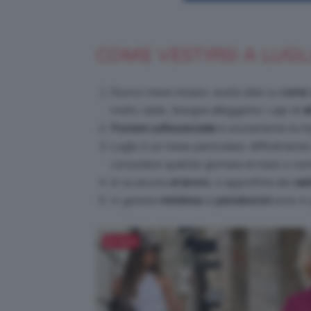
COME VESTIRSI A LUGL
Nuovo mese iniziato: avete idee su
come v
molto caldo, bisogna alleggerire i capi di
a
Puntare sull’essenziale
è sicuramente la mig
Luglio è un mese particolare: difficilmente 
concedere qualche giornata al mare o com
Si va ancora
al lavoro
, si approfitta dei
sald
In genere
minidress
e
pantaloncini
sono in g
Salva