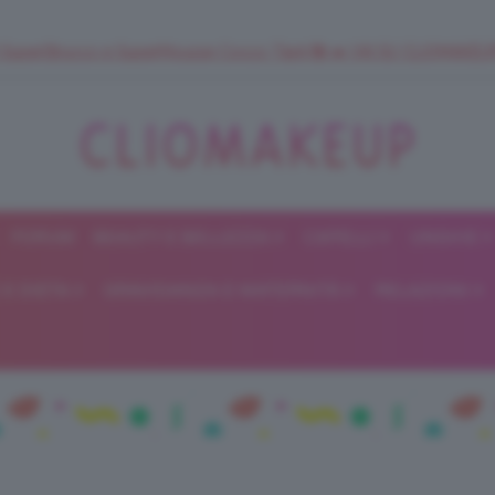
 SuperStrucco e SuperMousse Cocco Tiarè 🌺 ➡️ VAI SU CLIOMAK
FORUM
BEAUTY E BELLEZZA
CAPELLI
UNGHIE
ClioMakeUp
E DIETA
GRAVIDANZA E MATERNITÀ
RELAZIONI
Blog