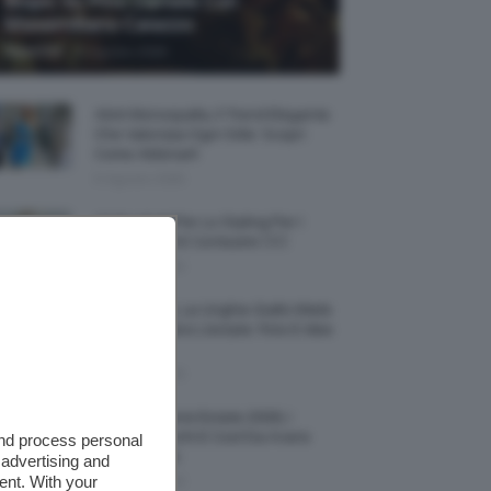
Biopic Su Pino Daniele Con
Massimiliano Caiazzo
-
TeamClio
6 Agosto 2026
Abiti Monospalla, Il Trend Elegante
Che Valorizza Ogni Stile: Scopri
Come Abbinarli
6 Agosto 2026
15 Prodotti Per Lo Styling Per I
Capelli Corti E Cortissimi 💇🏻‍♀️
6 Agosto 2026
Honey Nails, Le Unghie Giallo Miele
Che Dominano L’estate: Foto E Idee
Nail Art
6 Agosto 2026
Vestiti Lingerie Estate 2026, I
Modelli Freschi E Cool Da Avere
and process personal
Nell’armadio
 advertising and
ent. With your
6 Agosto 2026