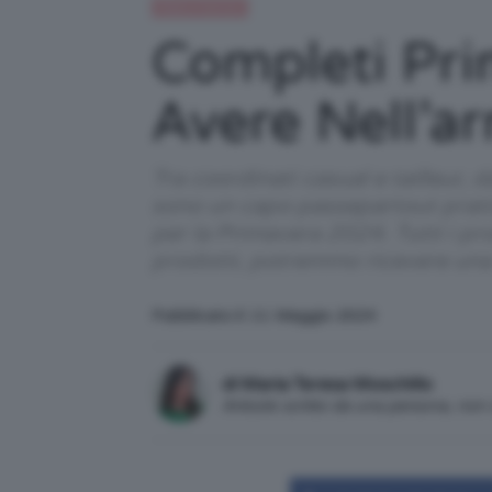
Moda e fashion
Completi Pri
Avere Nell’a
Tra coordinati casual e tailleur, d
sono un capo passepartout prati
per la Primavera 2024. Tutti i pr
prodotti, potremmo ricevere un
Pubblicato il: 11 Maggio 2024
di Maria Teresa Moschillo
Articolo scritto da una persona, no