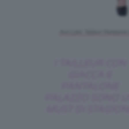
Ava Luke, Tailleur Pantalone
I TAILLEUR CON
GIACCA E
PANTALONE
PALAZZO SONO 
MUST DI STAGION