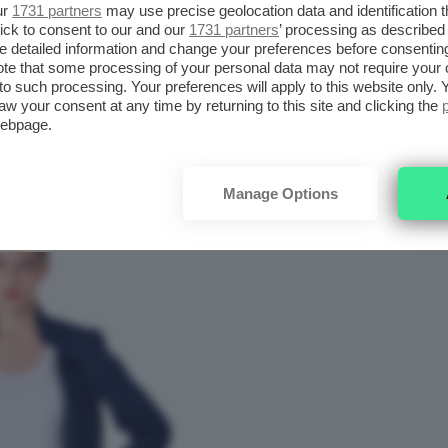
ur
1731 partners
may use precise geolocation data and identification 
 assoluto più amati e acquistati, nonché i più
ick to consent to our and our
1731 partners
’ processing as described 
detailed information and change your preferences before consenting
lteplici occasioni e contesti,
dal lavoro al
te that some processing of your personal data may not require your 
bili sono sicuramente i
completi giacca e
t to such processing. Your preferences will apply to this website only
aw your consent at any time by returning to this site and clicking the
 sigaretta e giacca sagomata
sono un
webpage.
rne almeno uno nell’armadio.
Manage Options