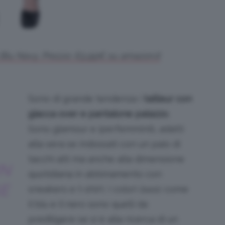
 Blu Navy. Prezzo:
63
,
99
€
su amazon.it
Sono di grande tendenza i
tailleur con
giacca over e pantalone palazzo
.
Sono glamour e iperfemminili, adatti
alla sera se indossati con un paio di
tacchi alti ma anche alla dimensione
UN
quotidiana in abbinamento con
E
sneakers e t-shirt. I colori
basic
come
il blu e il nero sono quelli da
prediligere se si è alla ricerca di un