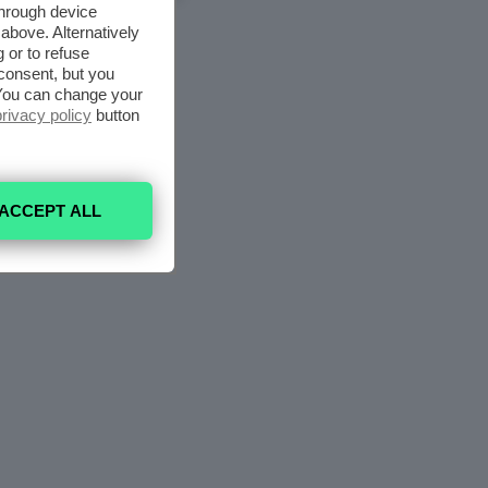
through device
above. Alternatively
 or to refuse
consent, but you
. You can change your
privacy policy
button
ACCEPT ALL