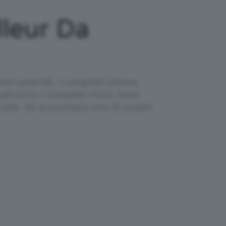
lleur Da
sioni speciali, i completi donna
li sono i completi must have
iale. Se acquistate uno di questi