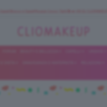
 SuperStrucco e SuperMousse Cocco Tiarè 🌺 ➡️ VAI SU CLIOMAK
FORUM
BEAUTY E BELLEZZA
CAPELLI
UNGHIE
ClioMakeUp
E DIETA
GRAVIDANZA E MATERNITÀ
RELAZIONI
Blog