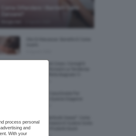
Come Difendere I Bambini Dalle
Zanzare?
-
Giorgia Asti
9 Agosto 2026
Olio Di Macassar: Benefici E Come
Usarlo
9 Agosto 2026
Wet Skin Look Corpo: Consigli E
Trucchi Per Ricreare La Tendenza
Bodycare Effetto Bagnato 💦
9 Agosto 2026
5 Accessori Casa Estate Per
Decorarla In Questa Stagione
8 Agosto 2026
Allerta “Underboob Sweat”: Come
and process personal
Prevenire Irritazioni E Sudore Sotto
 advertising and
Il Seno Con I Prodotti Giusti
ent. With your
8 Agosto 2026