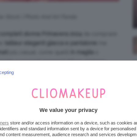
be Stock | Photo And Art Panda
completi donna Primavera 2024
da comprare
te
tailleur eleganti giacca e pantalone
ma
nati
più casual, come quelli
in maglia
o
 Pronte a scoprirli insieme? Allora, iniziamo
cepting
iena autonomia editoriale. Se acquistate uno di
 una commissione.
We value your privacy
 PANTALONI: TAILLEUR
tners
store and/or access information on a device, such as cookies 
HIC
identifiers and standard information sent by a device for personalised
 and content measurement, audience research and services developm