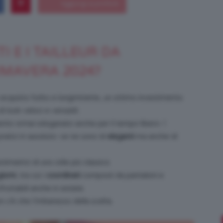
I E I TAILLEUR DA
Bellezza
IMAVERA 2024?
acquisto furbo e lungimirante, un ottimo investimento
i look veloci e versatili.
e
ento ormai sdoganato anche per il tempo libero. I
pratici in assoluto: ve ne sono di
eleganti
ma anche di
timatrici di uno stile più classico.
iorni
, tra cui i
coordinati
composti da pantaloni e
Makeup
ruttabili anche in estate.
on c’è che l’imbarazzo della scelta.