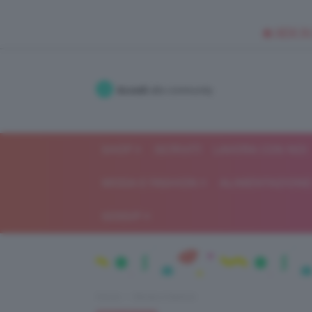
🥥 NEW IN
Accedi
alla community
SHOP
ISCRIVITI
LAVORA CON NOI
MODA E FASHION
ALIMENTAZIONE 
GOSSIP
Home
Moda e fashion