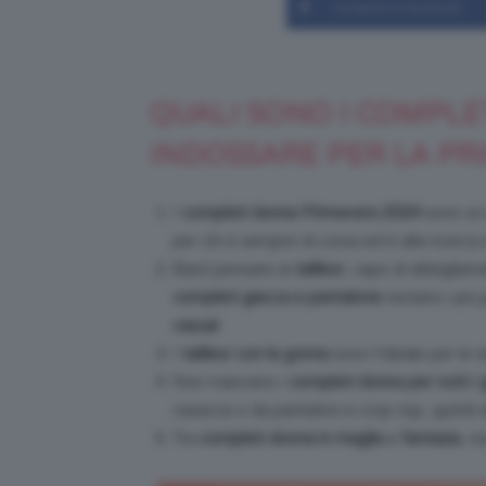
Condividi su Facebook
QUALI SONO I COMPLET
INDOSSARE PER LA PR
I
completi donna Primavera 2024
sono un 
per chi è sempre di corsa ed è alla ricerca d
Basti pensare ai
tailleur
, capo di abbigliam
completi giacca e pantalone
restano i più 
casual
.
I
tailleur con la gonna
sono l’ideale per le es
Non mancano i
completi donna per tutti i g
casacca o da pantaloni e crop top, quindi sf
Tra
completi donna in maglia
e
fantasia
, n