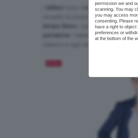
permission we and o
I
tailleur
sono i
completi da donna
in
scanning. You may cl
you may access more 
versatili. Si possono indossare in mo
consenting. Please no
tempo libero
. I più duttili e sfrutta
have a right to objec
preferences or withdr
pantalone
. I tailleur
con pantalone a
at the bottom of the 
classico e ogni donna dovrebbe ave
Salva