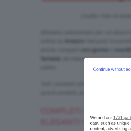
Credits: Foto di Ado
Abbiamo selezionato per voi alcuni
online su
Amazon
. Nel post trovere
anche completi
con gonna
e
coordi
fantasia
, da indossare tutti i giorni.
subito.
Continue without ac
Tutti i prodotti sono selezionati in p
questi prodotti, potremmo ricevere
COMPLETI DONNA CON
We and our
1731 par
ELEGANTI O CASUAL C
data, such as unique 
content, advertising