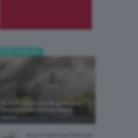
POST POPOLARI
Profumi Al Limone 🍋 Le Migliori
Fragranze Da Provare Subito
-
TeamClio
7 Agosto 2026
Borse Di Paglia Estate 2026, Quali