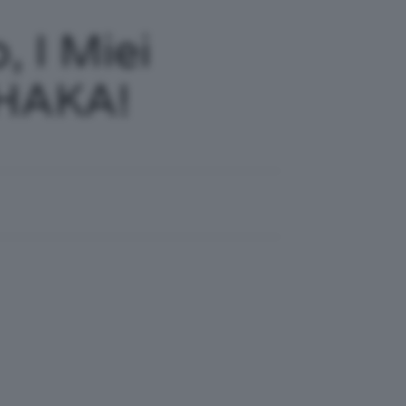
, I Miei
SHAKA!