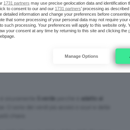
ur
1731 partners
may use precise geolocation data and identification 
 classici, ma capita anche che ci siano
colori
ick to consent to our and our
1731 partners
’ processing as described 
detailed information and change your preferences before consenting
te that some processing of your personal data may not require your 
versatili e facili da usare,
perché possono
t to such processing. Your preferences will apply to this website only
aw your consent at any time by returning to this site and clicking the
ssiamo combinarli con altri prodotti che già
webpage.
Manage Options
rticolari dedicati a
specifiche esigenze
e a
, quasi certamente saranno meno utilizzati.
to è sicuramente
il verde
perché è
adatto ai
se. Ci sono dei verdi più accesi o scuri e delle
elli chiare.