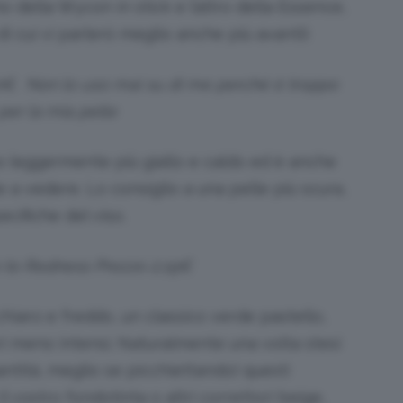
 della Wycon in stick e l’altro della Essence,
i cui vi parlerò meglio anche più avanti):
0€. Non lo uso mai su di me perché è troppo
per la mia pelle
o leggermente più giallo e caldo ed è anche
e a vedere. Lo consiglio a una pelle più scura,
ecifiche del viso.
 to Redness Prezzo 2,19€
hiaro e freddo, un classico verde pastello,
ori meno intensi. Naturalmente una volta stesi
antità, meglio se picchiettando) questi
l vostro fondotinta o altri correttori beige,