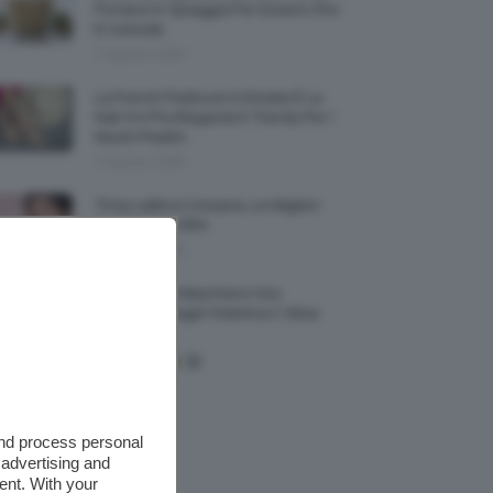
Portarsi In Spiaggia Per Essere Chic
E Comode
7 Agosto 2026
La French Pedicure In Estate È La
Nail Art Più Elegante E Trendy Per I
Nostri Piedini
7 Agosto 2026
Tinta Labbra Coreana, Le Migliori
Da Provare ORA
7 Agosto 2026
Recensione Maschera Viso
Sephora Idrogel Vitamina C Glow
Mask
and process personal
 advertising and
ent. With your