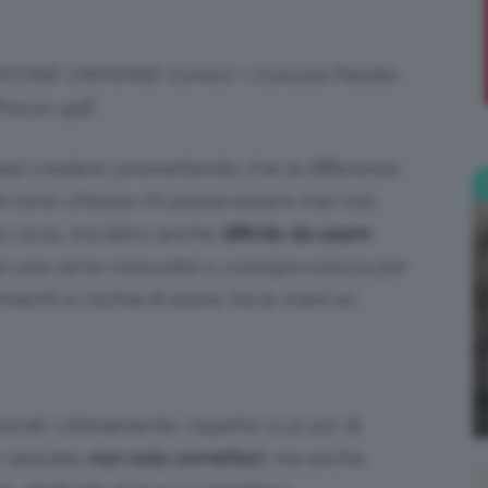
;)
NTONE UNIVERSE Correct + Conceal Palette.
Prezzo 49$
asi credere: premettendo che la differenza
mi sono chiesta chi possa essere mai così
 ricca, tra l’altro anche
difficile da usare
!
he una certa
manualità e consapevolezza
per
rimenti si rischia di avere tra le mani un
orati. Ultimamente, rispetto a un po’ di
 lanciato
non solo correttori
, ma anche