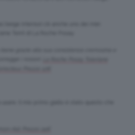
si beige intenso) c’è anche uno dei miei
raine Teint di La Roche Posay:
to bene grazie alla sua consistenza cremosina e
orregge i rossori.
La Roche Posay Toleriane
rrecteur. Prezzo 12€
sare. Il mio primo giallo è stato questo che
mon-Aid. Prezzo 24€