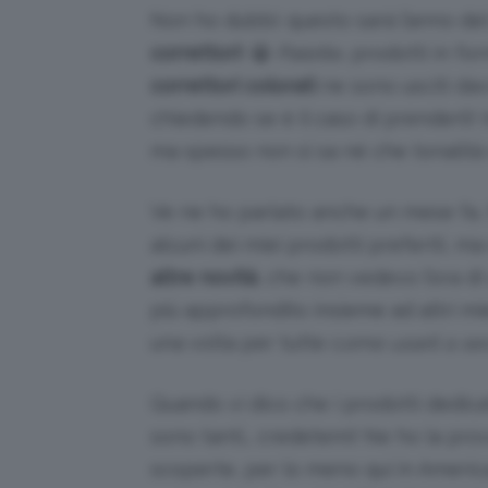
Non ho dubbi: questo sarà l’anno de
correttori
! 😀
Palette
, prodotti in fo
correttori colorati
ne sono usciti dav
chiedendo se è il caso di prenderli! I
ma spesso non si sa né che tonalità
Ve ne ho parlato anche un mese fa,
alcuni dei miei prodotti preferiti, 
altre novità
, che non vedevo l’ora d
più approfondito insieme ad altri mi
una volta per tutte c
ome usarli a sec
Quando vi dico che i prodotti dedica
sono tanti… credetemi! Ne ho la pro
scoperte, per lo meno qui in Americ