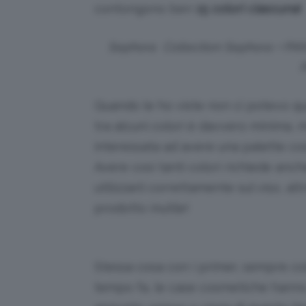
contongono ben
15 colori ciascuna!
Sephora Collection Sephora + PA
Quando le ho viste non ci potevo qu
tra alcuni colori è davvero minima, 
interessata ad avere una palette così
Avere così tanti colori richiede anc
utilizzarli correttamente sul viso, alt
prodotto inutile!
Stessa cosa con i primer, sempre col
tempo fa, le case cosmetiche hanno