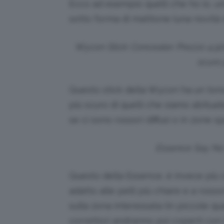
Ecco ad esempio quelli che ho io, uno
sotto forma di matitone (una novità d
Wycon Stick Concealer. Prezzo 4,9
scuro 
Questo stick della Wycon ha un ton
più scuro di quelli che siamo abituat
se ci sono rossori diffusi o in zone sp
Essence Say No
Questo della Essence, è invece più c
adatto alle pelli più chiare e a ross
sulla zona interessata (in piccole qu
correttori andranno poi coperti con i