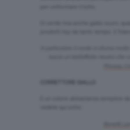
per uniformare il tutto.
Di verde (ma anche giallo scuro, qua
prodotti top da tanto tempo, il Tole
In particolare il verde si sfuma mol
lascia un bell’effetto neutro che c
Pinceau Co
CORRETTORE GIALLO
È un colore abbastanza semplice da u
vedete qui sotto:
Benefit La