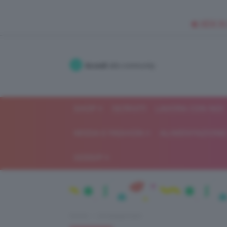
🥥 NEW IN
Accedi
alla community
SHOP
ISCRIVITI
LAVORA CON NOI
MODA E FASHION
ALIMENTAZIONE 
GOSSIP
Home
Uncategorized