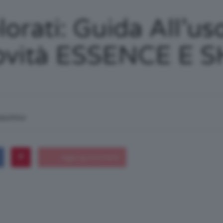
/
orati: Guida All’uso
Novità ESSENCE E 
Tutto
macchina
su
Trucco,