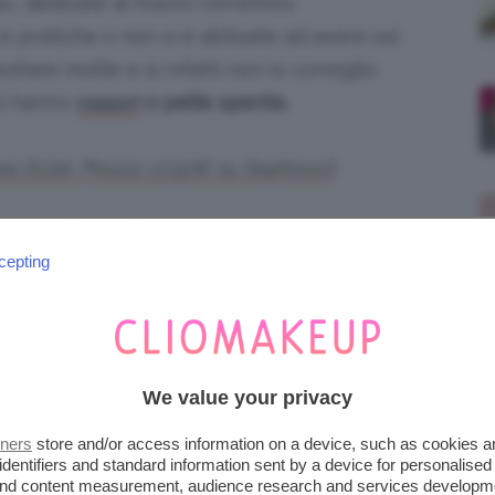
o, dedicate al trucco correttivo.
 è pratiche o non si è abituate ad avere sul
ltare inutile e io infatti non lo consiglio
si hanno
o pelle spenta.
rossori
 Eclat. Prezzo 17,50€ su Sephora.it
per loro natura una coprenza minima
unico modo di utilizzarle è prelevare tutti i
cepting
tribuire uniformemente i colori… ma anche qui
e tonalità giuste, altrimenti potremmo solo
We value your privacy
esiderio di tutte le donne! 😉
tners
store and/or access information on a device, such as cookies 
identifiers and standard information sent by a device for personalised
so dire che ce ne sono di
più e meno
 and content measurement, audience research and services developm