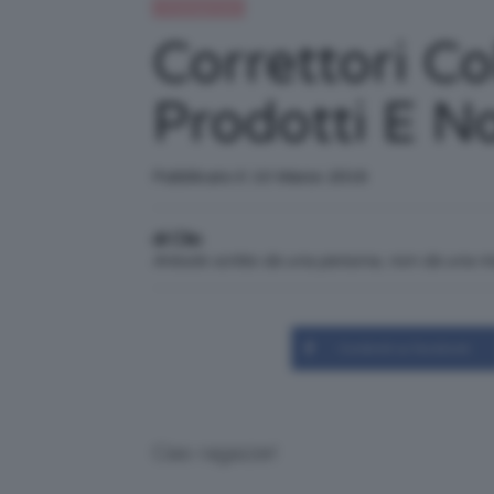
Uncategorized
Correttori Col
Prodotti E 
Pubblicato il: 10 Marzo 2016
di Clio
Articolo scritto da una persona, non da una 
Condividi su Facebook
Ciao ragazze!