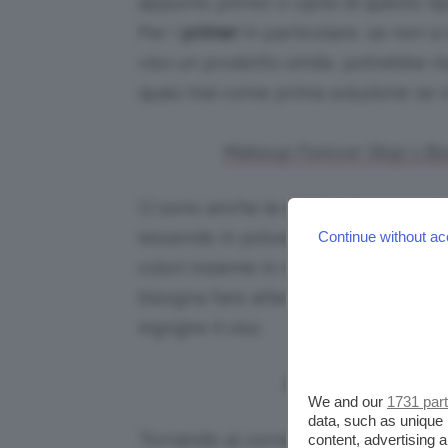
appunto
primer o ciprie
di questo tip
Per i
primer
in particolare, se non si
viso un prodotto simile, potrebbe risu
quasi mai come prima soluzione se 
Makeup Forever Step 1 Base
Ci sono anche le
ciprie
, che hanno 
(essendo in polvere) e in quel caso l’
Continue without ac
colori insieme in modo soft, per dis
bisogna fare attenzione scegliendo l
ingrigire il viso.
Eheh l’oggetto del d
We and our
1731 par
data, such as unique 
Tornando ai correttori colorati, pos
content, advertising