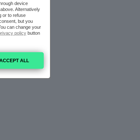
through device
above. Alternatively
 or to refuse
consent, but you
. You can change your
privacy policy
button
ACCEPT ALL