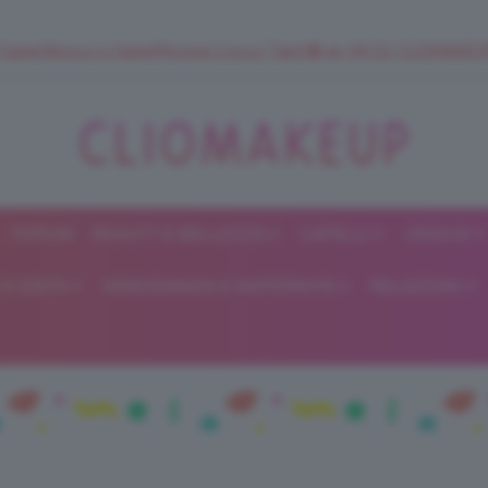
 SuperStrucco e SuperMousse Cocco Tiarè 🌺 ➡️ VAI SU CLIOMAK
FORUM
BEAUTY E BELLEZZA
CAPELLI
UNGHIE
ClioMakeUp
E DIETA
GRAVIDANZA E MATERNITÀ
RELAZIONI
Blog