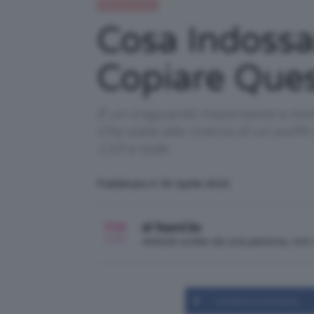
Moda e fashion
Cosa Indossa
Copiare Que
È un traguardo importante e molt
Che siate alla ricerca di un outfi
110 e lode
Pubblicato il: 30 Aprile 2023
di TeamClio
Articolo scritto da una persona, no
Condividi su Facebook