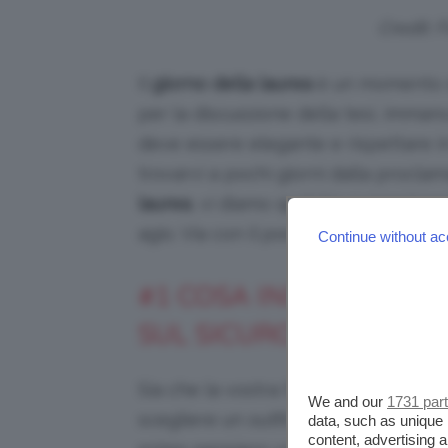
Credit: 
Il
giorno della laurea
è un momento d
per la discussione della tesi, immanca
deve essere elegante e rispettare in
trovarvi a pochi giorni dalla procla
laurea
, vi diamo qualche suggerimento
agio. Via con il post!
Continue without ac
#1 COSA INDOSSARE A
SUL SICURO? IL TAILLE
Sia che la vostra facoltà richieda un
We and our
1731 par
scegliere un outfit più semplice, qu
data, such as unique 
content, advertising