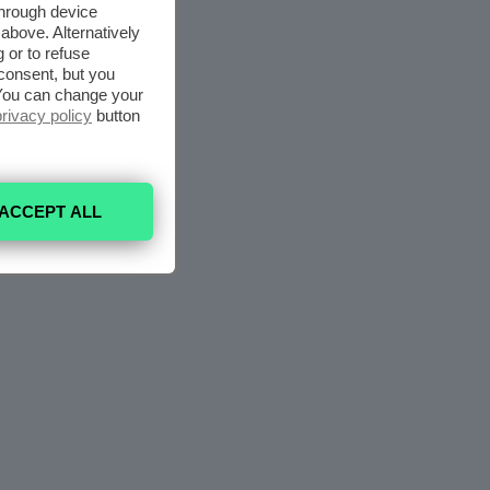
through device
above. Alternatively
 or to refuse
consent, but you
. You can change your
privacy policy
button
ACCEPT ALL