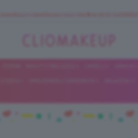
 SuperStrucco e SuperMousse Cocco Tiarè 🌺 ➡️ VAI SU CLIOMAK
FORUM
BEAUTY E BELLEZZA
CAPELLI
UNGHIE
ClioMakeUp
E DIETA
GRAVIDANZA E MATERNITÀ
RELAZIONI
Blog