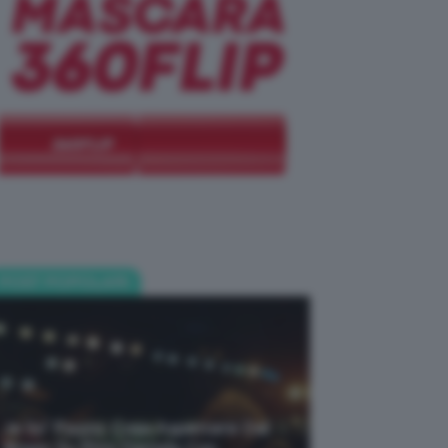
POST POPOLARI
Je So’ Pazzo: Cosa Aspettarsi Dal