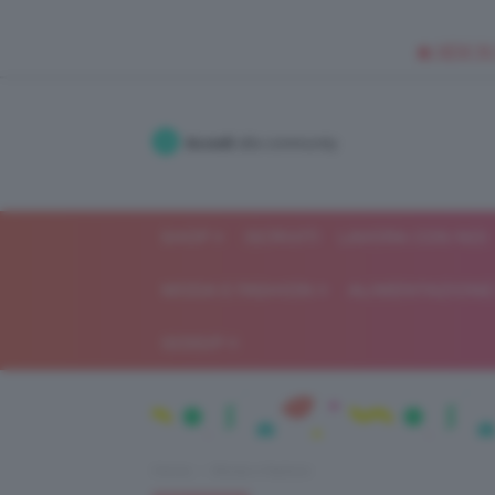
🥥 NEW IN
Accedi
alla community
SHOP
ISCRIVITI
LAVORA CON NOI
MODA E FASHION
ALIMENTAZIONE 
GOSSIP
Home
Moda e fashion