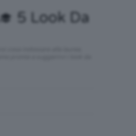
‍🎓 5 Look Da
i cosa indossare alla laurea.
amo pronte a suggerirvi i look da