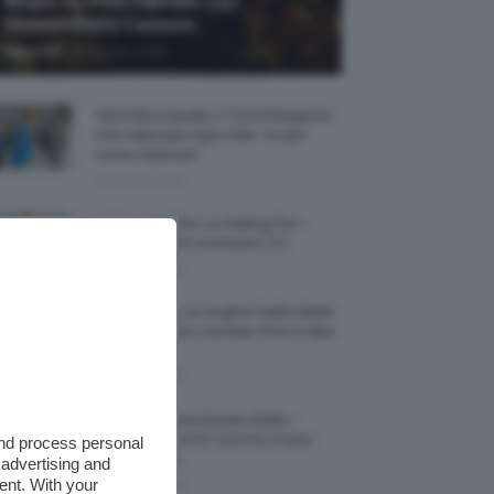
Biopic Su Pino Daniele Con
Massimiliano Caiazzo
-
TeamClio
6 Agosto 2026
Abiti Monospalla, Il Trend Elegante
Che Valorizza Ogni Stile: Scopri
Come Abbinarli
6 Agosto 2026
15 Prodotti Per Lo Styling Per I
Capelli Corti E Cortissimi 💇🏻‍♀️
6 Agosto 2026
Honey Nails, Le Unghie Giallo Miele
Che Dominano L’estate: Foto E Idee
Nail Art
6 Agosto 2026
Vestiti Lingerie Estate 2026, I
Modelli Freschi E Cool Da Avere
and process personal
Nell’armadio
 advertising and
ent. With your
6 Agosto 2026