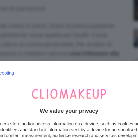
Foto di @amazon.it
a vivere in pieno. Dopo la preoccupazione
bilmente viene quella per l’outfit. Il look
 pieno la vostra personalità. Per evitare di
mazione a chiedervi ancora
cosa indossare alla
 per ricreare il look in cui sentirvi a vostro
cepting
LLA LAUREA PER ANDARE
UR
We value your privacy
dress code
formale, sia che possiate
tners
store and/or access information on a device, such as cookies 
ando si decide
cosa indossare alla laurea
il
identifiers and standard information sent by a device for personalised
 and content measurement, audience research and services developm