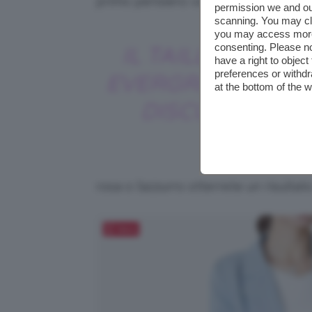
primo pensiero va sempre al
tailleur
permission we and o
scanning. You may cl
you may access more 
consenting. Please no
IL TAILLEUR È U
have a right to objec
preferences or withdr
EVERGREEN PER 
at the bottom of the 
DISCUSSIONE
rosa o l’azzurro otterrete un risultato
Salva