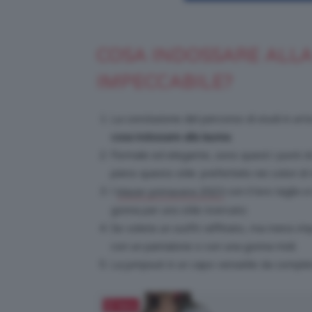
COSA INDOSSARE ALLA
IMPECCABILE?
La conclusione del percorso di studi è un
cosa indossare alla laurea
.
Formale ed elegante, sono questi i punti di p
pieno questo stile: preferitelo nei colori 
I
con il loro taglio 
blazer primavera 2023
gonna per uno stile ricercato.
Se volete un outfit raffinato, ma meno im
con un pantalone o con una gonna midi.
La jumpsuit è un capo versatile da completa
Salva