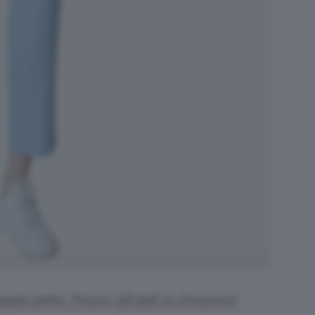
 doppio petto. Prezzo: 58,09€ su Amazon.it