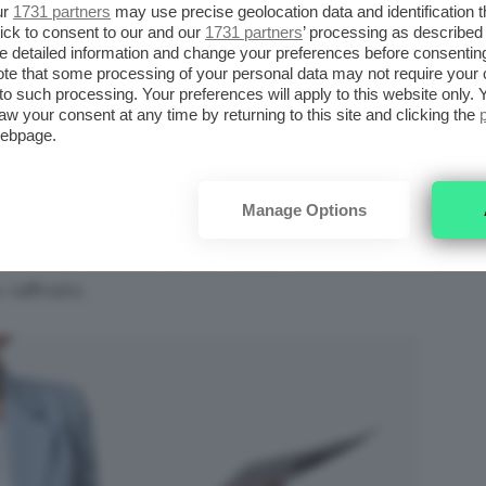
.
ur
1731 partners
may use precise geolocation data and identification 
ick to consent to our and our
1731 partners
’ processing as described 
detailed information and change your preferences before consenting
La giacca a doppio petto e il
te that some processing of your personal data may not require your 
N
pantalone sono un evergreen,
t to such processing. Your preferences will apply to this website only
aw your consent at any time by returning to this site and clicking the
LA
soprattutto nella versione nera o
webpage.
comunque nelle tinte classiche. Se
volete renderlo più
easy
e seguire le
Manage Options
tendenze della primavera, con
un
tailleur
nei toni del
pastello
come il
 raffinato.