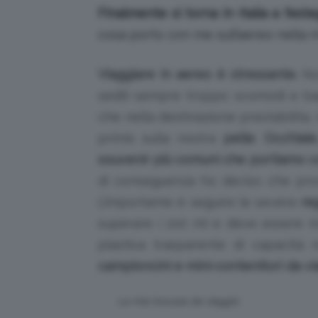
Finalmente si torna in Italia a fest
cosa porto con me sull’aereo nella 
Viaggiare in aereo è stressante.
Non
sedili sempre troppo scomodi e bag
che nella destinazione prestabilita
primis sulla nostra
pelle
.
Occhiaie
souvenir più comuni che portiamo c
di conseguenza ho deciso che prover
L’importante è seguire le severe
re
superare i 100 ml e deve essere ins
plastica trasparente di capacità n
campioncini e mini-contenitori da vi
La mia trousse da viaggio