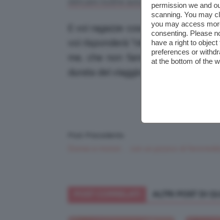
, quindi sono or
skincare routine autunnale
permission we and o
scanning. You may cl
you may access more 
E voi ragazze cosa vi portate in aer
consenting. Please no
voi risponderà “niente” o “spazzolin
have a right to objec
preferences or withdr
me, che non fanno altro che passa
at the bottom of the 
durata del viaggio? 🙂 E in quanto a 
Post Precedente
Donne e motori… con un pizzico di femminilit
POST CORRELATI
ALTRI POST DI 