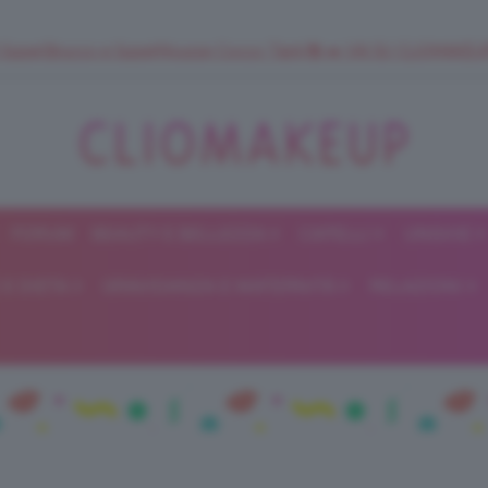
 SuperStrucco e SuperMousse Cocco Tiarè 🌺 ➡️ VAI SU CLIOMAK
FORUM
BEAUTY E BELLEZZA
CAPELLI
UNGHIE
ClioMakeUp
E DIETA
GRAVIDANZA E MATERNITÀ
RELAZIONI
Blog