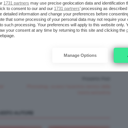
mai più che collaudati!
ur
1731 partners
may use precise geolocation data and identification 
ick to consent to our and our
1731 partners
’ processing as described 
detailed information and change your preferences before consenting
eo? Hehe, sono sicura che la maggior parte di
te that some processing of your personal data may not require your 
o e dentifricio”! Ma esistono altre matte come
t to such processing. Your preferences will apply to this website only
aw your consent at any time by returning to this site and clicking the
re da un siero a una maschera per tutta la
webpage.
trucchi? Viaggiate leggere o portate di tutto?
Manage Options
Prossimo Post
à!
Photoshop, ovvero l’acerrimo nemico della
nostra autostima
QUESTO AUTORE