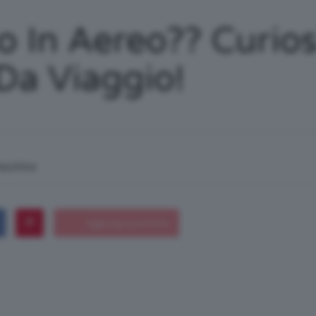
/
o In Aereo?? Curio
Da Viaggio!
Tutto
macchina
su
Trucco,