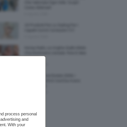
Che Valorizza Ogni Stile: Scopri
Come Abbinarli
6 Agosto 2026
15 Prodotti Per Lo Styling Per I
Capelli Corti E Cortissimi 💇🏻‍♀️
6 Agosto 2026
Honey Nails, Le Unghie Giallo Miele
Che Dominano L’estate: Foto E Idee
Nail Art
6 Agosto 2026
Vestiti Lingerie Estate 2026, I
Modelli Freschi E Cool Da Avere
Nell’armadio
6 Agosto 2026
and process personal
 advertising and
ent. With your