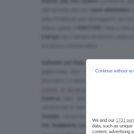
rinuncio alla mia routine!
Il problema pri
ultimamente davvero
super-disidratata!
Le
palla finirebbero per distruggermi, lasci
chiave, quindi, è
IDRATARE
! Oltre a tutto
il tempo
(ed è sempre divertente vedere l
di creme e cremine hehe).
Sull’aereo per l’Italia porterò
:
Dr Ci: Labo
Continue without ac
giapponese (loro sì che sanno come cu
struccarmi, il meraviglioso sapone
Amazin
perché amo il su
preferiti di Novembre
Essence
, siero idratante
Skin & Co Rom
campioncini di crema occhi e maschera 
Shiseido
, campioncino di crema idratante
We and our
1731 par
mio fedelissimo burrocacao
. Molti di qu
data, such as unique 
content, advertising