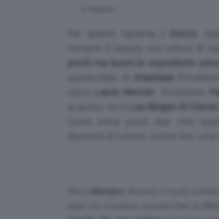
Il “bottino”
Per quanto riguarda il
trucco
, ne
riempire il beauty con milioni di ma
pochi ma buoni (e soprattutto piccol
sopracciglia di
Anastasia
(fondamen
cipria
Laura Mercier
, fondotinta
F
acquoso, terra
Les Beiges di Chanel
Come extra porto due mini spazzo
dischetti di cotone, cotton fioc, una 
Per la
skincare
il discorso si fa più compli
usati con costanza, possano fare la diff