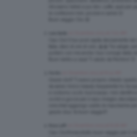
piccino, spazzolino, dentifricio, profumino (a
ritroviamo hehe) e poi libri, cuffie, ipad pe
le confezioni mini, piccine e carine 🙂
Buon viaggio Clio 😉
20 Dicembre 2013 at 7:02 AM
Lara.Sarda
Ciao Clio! Il tuo post capita decisamente ne
Italia…dieci di ore di volo. @.@ Tra valigie, 
porterò con me anche i tuoi consigli della sk
Buon rientro a casa! Ti saluto da Pechino! 🙂
20 Dicembre 2013 at 8:04 AM
Fra Nci
Grazie clio!!! Ti avevo proprio chiesto quest
da aereo (micro beauty trasparente ho l’acq
e contorno occhi, burrocacao, mini dentifricio e
occhi) e gocce per il naso (meglio decollare 
orecchie) aggiungo subito le mascherine per 
grazie cliuz, fa buon viaggio!!!
20 Dicembre 2013 at 8:28 AM
Rosa Laffr
Ciao Clio!!!innanzitutto buon viaggio per il