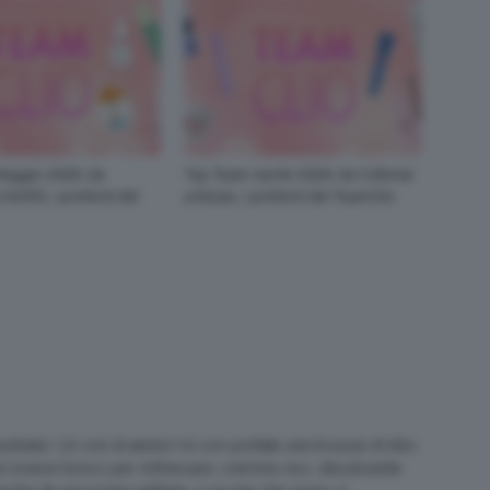
aggio 2026: da
Top Team Aprile 2026: da Collistar
NARS, i preferiti del
a Mulac, i preferiti del TeamClio
Australia ( 20 ore di aereo) mi son portata una trousse di kiko
are invece tonico per rinfrescare, cremina viso, deodorante