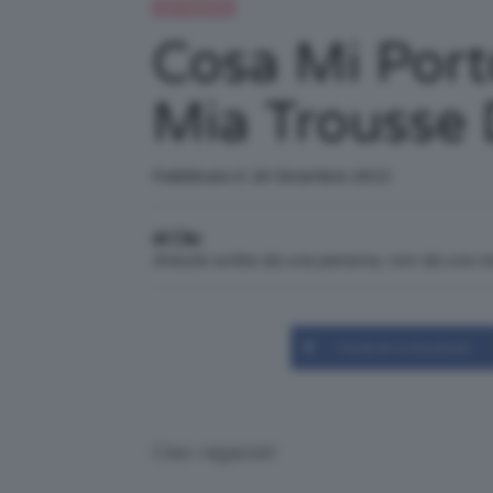
Top TeamClio
Cosa Mi Port
Mia Trousse 
Pubblicato il: 20 Dicembre 2013
di Clio
Articolo scritto da una persona, non da una 
Condividi su Facebook
Ciao ragazze!