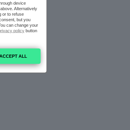
through device
above. Alternatively
 or to refuse
consent, but you
. You can change your
privacy policy
button
ACCEPT ALL