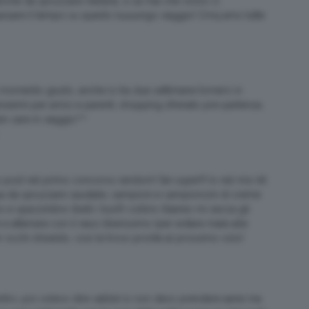
nche da spruzzare nell’aria, si sa mai che vicino ci
r passare il tempo su questo luuuungo viaggio! Cmq amo tutte
l momento giusto, anche io tra due settimane tornerò in
pensierini per amici e parenti, shopping sfrenato pre-partenza,
in care in viaggio^^
o post nel primo concorso random! Sei super!!! Io nel mio kit
ua da spruzzare caudalie, campioni e campioncini di creme
 spazzinilino (belli i tuoi!!) collirio (l’aereo mi secca gli
e atterrare con il naso liberissimo (per evitare male alle
occhi shiseido, così le trovo pronte al prossimo volo!
 rientro…poi volevo dire vabbè io non devo prendere aerei ma