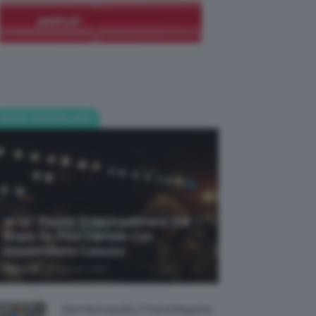
POST POPOLARI
Je So’ Pazzo: Cosa Aspettarsi Dal
Biopic Su Pino Daniele Con
Massimiliano Caiazzo
-
TeamClio
6 Agosto 2026
Abiti Monospalla, Il Trend Elegante