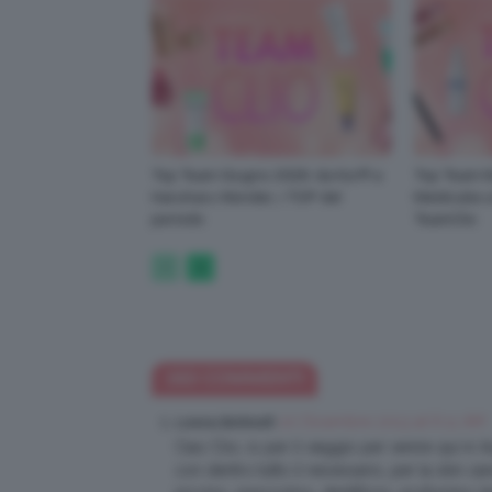
Top Team Giugno 2026: da Korff a
Top Team M
Haruharu Wonder, i TOP del
Medicube a 
periodo
TeamClio
163 COMMENTI
20 Dicembre 2013 at 6:11 AM
Lorena Bettinelli
Ciao Clio, io per il viaggio per venire qui in 
con dentro tutto il necessario, per la skin c