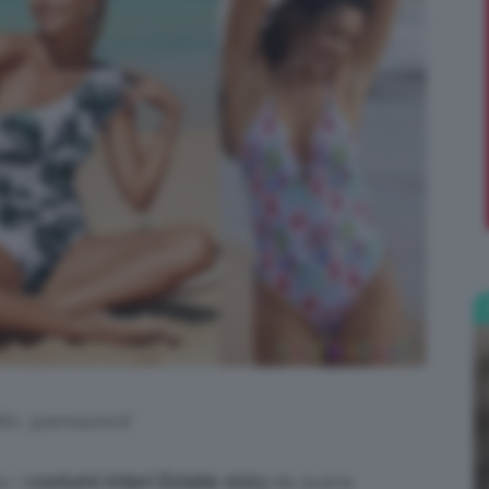
;)
ts: @amazon.it
o i
costumi interi Estate 2023
da avere