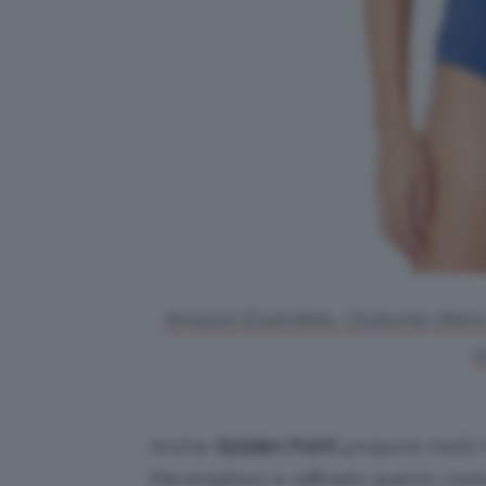
Amazon Essentials, Costume intero c
s
Anche
Golden Point
propone molti m
Meraviglioso e raffinato questo cost