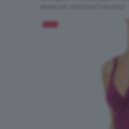
davanti per valorizzare il
décolleté
.
Salva