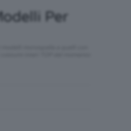
odelli Per
i modelli monospalla a quelli con
 i costumi interi TOP del momento