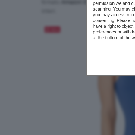
firmato
Amazon Essentials
, è l’idea
permission we and o
scanning. You may cl
interi.
you may access more 
consenting. Please no
have a right to objec
Salva
preferences or withdr
at the bottom of the 