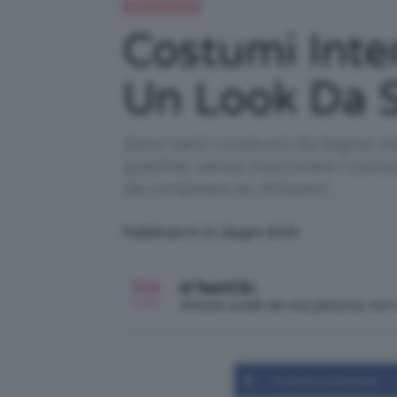
Moda e fashion
Costumi Inter
Un Look Da S
Sono tanti i costumi da bagno int
spalline, senza trascurare i cos
da comprare su Amazon.
Pubblicato il: 11 Giugno 2023
di TeamClio
Articolo scritto da una persona, no
Condividi su Facebook