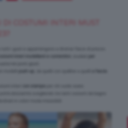
 DI COSTUMI INTERI MUST
Bellezza
23?
utti i gusti e appartengono a diverse fasce di prezzo.
ostumi interi modellanti e contenitivi
, studiati
per
uette
nei punti giusti.
e
ti modelli
push-up
, da quelli con spalline a quelli
a fascia
.
ostumi interi
con stampe
per chi vuole osare.
, potrà sbizzarrirsi scegliendo tra tanti costumi da bagno
linati in colori moda irresistibili.
Makeup