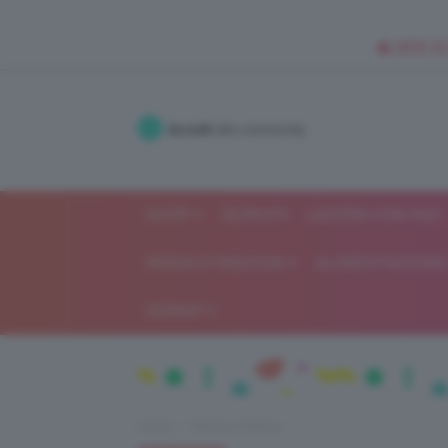
🥥 NEW IN
Accedi
alla community
SHOP
ISCRIVITI
LAVORA CON NOI
MODA E FASHION
ALIMENTAZIONE 
GOSSIP
Home
Moda e fashion