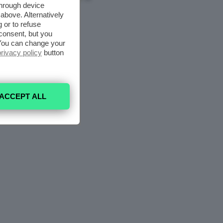
through device
above. Alternatively
 or to refuse
consent, but you
. You can change your
privacy policy
button
ACCEPT ALL