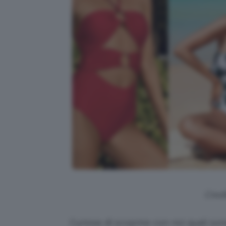
Credi
Curiose di scoprire con noi quali son