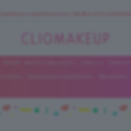
 SuperStrucco e SuperMousse Cocco Tiarè 🌺 ➡️ VAI SU CLIOMAK
FORUM
BEAUTY E BELLEZZA
CAPELLI
UNGHIE
ClioMakeUp
E DIETA
GRAVIDANZA E MATERNITÀ
RELAZIONI
Blog