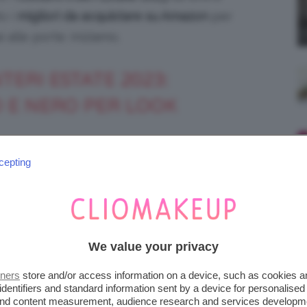
o i
migliori da acquistare su Amazon
per
alle porte: iniziamo.
ERI ESTATE 2023:
O E NERO PER LOOK
cepting
 sa proprio rinunciare al
costume da bagno
ostumi interi dell’Estate 2023
proposti dalle
e più diversi l’uno dall’altro, accontentando
ttandosi a esigenze delle più varie.
We value your privacy
ce e con spalline sottili
, abbastanza
tners
store and/or access information on a device, such as cookies 
identifiers and standard information sent by a device for personalised
i colori. Un modello come quello qui sotto,
 and content measurement, audience research and services developm