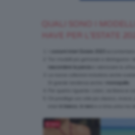
QUALI SONO I MODELLI
HAVE PER L’ESTATE 20
I
costumi interi Estate 2023
accontentano t
Tra i modelli più gettonati si distinguono i
c
nascondere la pancia
e valorizzare la
silho
Le nuove collezioni includono anche svaria
Di grande tendenza anche i
monospalla
.
Per quanto riguarda i colori, via libera ai c
Chi predilige uno stile più classico, invece
interi
in bianco
,
in nero
e a tinta unita ma dec
Salva