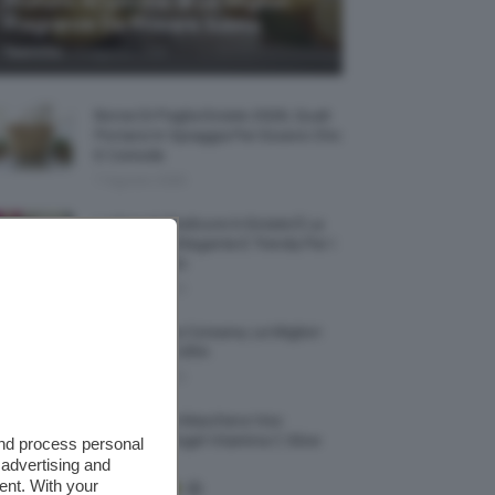
Profumi Al Limone 🍋 Le Migliori
Fragranze Da Provare Subito
-
TeamClio
7 Agosto 2026
Borse Di Paglia Estate 2026, Quali
Portarsi In Spiaggia Per Essere Chic
E Comode
7 Agosto 2026
La French Pedicure In Estate È La
Nail Art Più Elegante E Trendy Per I
Nostri Piedini
7 Agosto 2026
Tinta Labbra Coreana, Le Migliori
Da Provare ORA
7 Agosto 2026
Recensione Maschera Viso
Sephora Idrogel Vitamina C Glow
and process personal
Mask
 advertising and
ent. With your