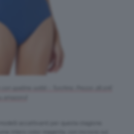
on spalline sottili – Turchino. Prezzo: 28,10€
u amazon.it
odelli accattivanti per questa stagione.
ume intero color magenta, con incrocio sul