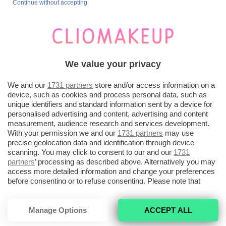
Continue without accepting
dell’olio extra vergine d’oliva. Aggiungiamo poi
un po’ di sale, spezie ed erbe aromatiche a
piacere.
We value your privacy
Salva
We and our
1731 partners
store and/or access information on a
device, such as cookies and process personal data, such as
unique identifiers and standard information sent by a device for
personalised advertising and content, advertising and content
measurement, audience research and services development.
With your permission we and our
1731 partners
may use
precise geolocation data and identification through device
scanning. You may click to consent to our and our
1731
partners
’ processing as described above. Alternatively you may
access more detailed information and change your preferences
before consenting or to refuse consenting. Please note that
some processing of your personal data may not require your
consent, but you have a right to object to such processing. Your
preferences will apply to this website only. You can change
Manage Options
ACCEPT ALL
your preferences or withdraw your consent at any time by