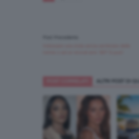
Post Precedente
Indossare una stola senza sembrare delle
nonne o ad un revival anni ’80? Si può!
POST CORRELATI
ALTRI POST DI 