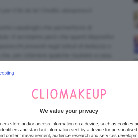
i
per il fai da te! Credits: aliexpress.it
sitivi casalinghi che permettono di
ute. Vi avvisiamo però che questi dispositivi
arecchi presenti negli istituti di bellezza o
le che, per ottenere qualche risultato a casa,
è detto che l’efficacia sia la stessa.
cepting
siglio è di rivolgersi ad un esperto o
o.
A BISOGNA FARE PRIMA?
We value your privacy
ORRONO?
tners
store and/or access information on a device, such as cookies 
identifiers and standard information sent by a device for personalised
e di
depilazione laser
ma non avete la
 and content measurement, audience research and services developm