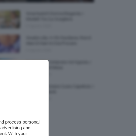
Smartwatch Donna Elegante, I
Modelli Tra Cui Scegliere
5 Agosto 2026
Smalto Lilla: A Chi Sta Bene, Foto E
Idee Di Nail Art Da Provare
5 Agosto 2026
Profumi Da Comprare Ad Agosto, I
Più Buoni Del Mese
5 Agosto 2026
Protezione Solare Cuoio Capelluto: I
Migliori Prodotti
5 Agosto 2026
and process personal
 advertising and
ent. With your