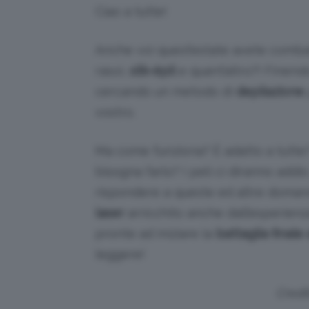
Ciao a tutte!
Anche voi quest’estate avete combatt
rasoi,
silk-épil
e quant’altro?! Finend
cercando un metodo di
depilazione
vostro.
Ma come funziona? È adatto a tutt
bisogna farlo? I peli ci diranno addi
rispondere a queste ed altre doman
laser
arricchito anche dall’esperienz
pronte ad iniziare la
battaglia finale
leggere!
Credi