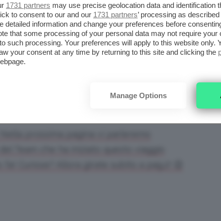
ivamente
? Non siete sicure se sul vostro tipo
ur
1731 partners
may use precise geolocation data and identification 
ick to consent to our and our
1731 partners
’ processing as described 
 tutte le informazioni e le risposte alle
detailed information and change your preferences before consenting
qui sotto!
te that some processing of your personal data may not require your 
t to such processing. Your preferences will apply to this website only
aw your consent at any time by returning to this site and clicking the
enza raccomandiamo l’utilizzo della gallery da
webpage.
ativo aggiornato all’ultima versione e browser
ome se su dispositivi Android o Windows Phone,
Manage Options
lla collaborazione!
 Nella prossima pagina vi parleremo
 del Team che ha iniziato questo viaggio
 fa! Curiose? Allora girate subito a pag.2! 😉