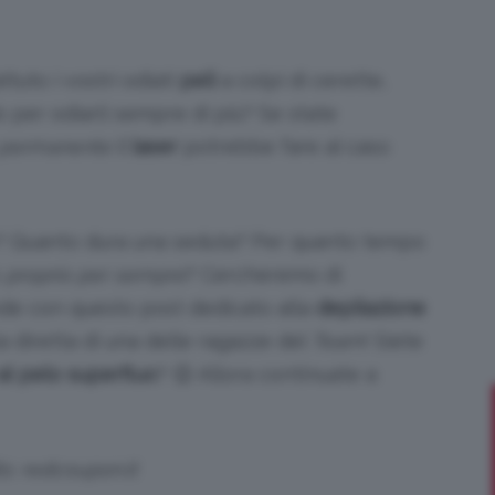
uto i vostri odiati
peli
a colpi di cerette,
o per odiarli sempre di più? Se state
Bellezza
permanente
il
laser
potrebbe fare al caso
e? Quanto dura una seduta? Per quanto tempo
e
o
proprio per sempre
? Cercheremo di
de con questo post dedicato alla
depilazione
a diretta di una delle ragazze del
Team
! Siete
 al pelo superfluo
? 😉 Allora continuate a
Makeup
ts: redcoupon.it