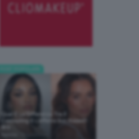
POST POPOLARI
Qual È La Differenza Tra Il
Contouring E L’effetto Sun Kissed?
🌞✨
-
TeamClio
5 Agosto 2026