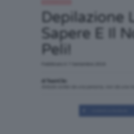
Beauty e bellezza
Depilazione 
Sapere E Il 
Peli!
Pubblicato il: 7 Settembre 2016
di TeamClio
Articolo scritto da una persona, non da una 
Condividi su Facebook