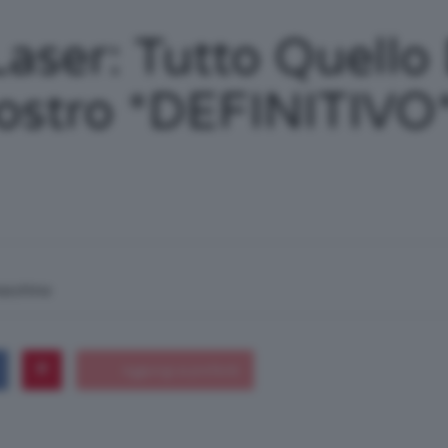
/
Laser: Tutto Quello
Nostro *DEFINITIVO
Tutto
su
macchina
Trucco,