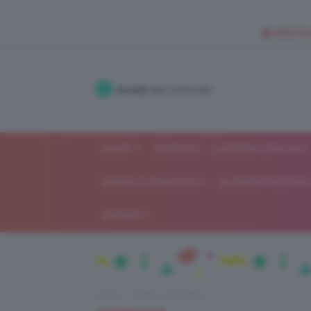
🥥 NEW IN
Accedi
alla community
SHOP
ISCRIVITI
LAVORA CON NOI
MODA E FASHION
ALIMENTAZIONE 
GOSSIP
Home
Beauty e bellezza