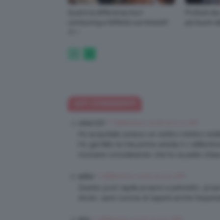
Qual è la differenza tra il
Profumi da
contouring e l’effetto sun kissed?
più buoni d
🌞✨
107 COMMENTI
7 Settembre 2016 at 9:21 AM
silvia1221
Ho acquistato presso un centro medico estetic
Ho già fatto la mia prima seduta il 1 settembr
risolvere considerando che ho la pelle chiara
7 Settembre 2016 at 9:51 AM
lellilol
Questo post capita proprio a pennello, propri
diodo, sarei curiosa di sapere anche l’esperi
7 Settembre 2016 at 9:52 AM
Ele0