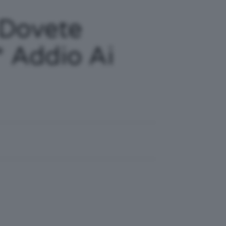
 Dovete
* Addio Ai