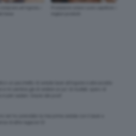
 comprare ad Agosto, i
Protezione solare cuoio capelluto: i
el mese
migliori prodotti
o un pacchetto di sedute laser all’inguine e alle ascelle.
e e mi sembra già di vedere un po’ di risultati, spero di
 e peli castani. Grazie del post!
o ieri ho prenotato la mia prima seduta con il laser a
enza di altre ragazze 🙂