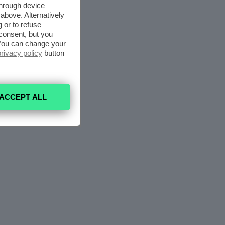
through device
above. Alternatively
 or to refuse
consent, but you
. You can change your
privacy policy
button
ACCEPT ALL