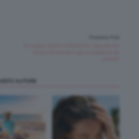
Prossimo Post
Da vedere ASSOLUTAMENTE: l’assurdo film
Kenzo che prende in giro le pubblicità dei
profumi!
QUESTO AUTORE