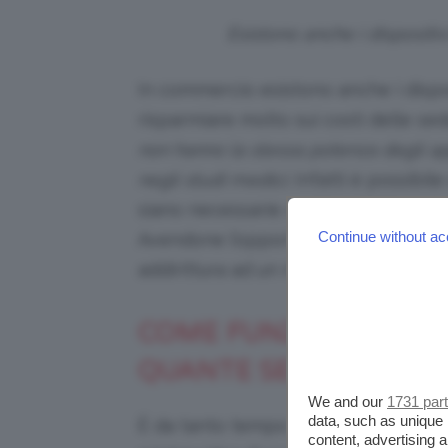
Esistono anche i dispositiv
In commercio esistono anche i dispo
risparmiare molto sui costi delle sed
non hanno la stessa potenza degli app
negli studi medici
. Infatti è possibi
siano necessarie
molte
sedute e non 
Continue without ac
Avendone l’opportunità, il nostro con
addirittura ad un medico dermatolog
COME FUNZIONA? COS
QUANTE SEDUTE OCC
We and our
1731 par
data, such as unique 
È da tanto tempo che sentite parlar
content, advertising