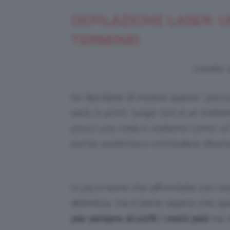
DEPILAZIONE LASER: 
TERMINE!
Credits:
Se decidete di iniziare questo “
perco
sarà, in primi,
lungo
: non è un trattam
provo una volta e vediamo come va’
portar pazienza e concludere divers
In più è bene che affrontiate con re
definitiva, ma è bene sapere che q
per sempre al 100% i vostri peli
ma n