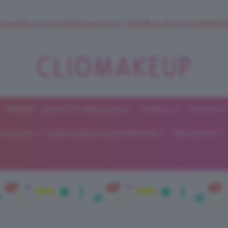
 SuperStrucco e SuperMousse Cocco Tiarè 🌺 ➡️ VAI SU CLIOMAK
FORUM
BEAUTY E BELLEZZA
CAPELLI
UNGHIE
ClioMakeUp
E DIETA
GRAVIDANZA E MATERNITÀ
RELAZIONI
Blog