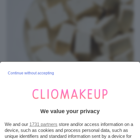
Continue without accepting
We value your privacy
We and our
1731 partners
store and/or access information on a
device, such as cookies and process personal data, such as
unique identifiers and standard information sent by a device for