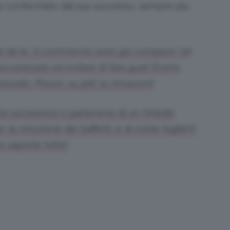
atto confermato dal suo successo, sempre più
ai da te, in commercio sono già comparsi i kit
eccanizzato ed evitare di fare guai! Evemi,
nizzato. Prezzo: 14,35€ su Amazon.it
ina successiva vi parleremo di un rimedio
 la rimozione dei baffetti, e di come toglierli
e saprete tutto!