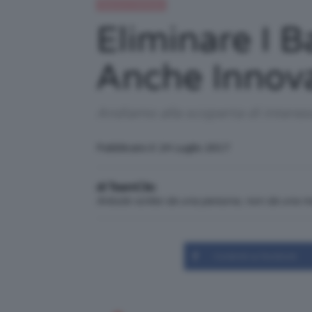
Beauty e bellezza
Eliminare I B
Anche Innova
Andiamo alla scoperta di interessa
Pubblicato il: 24 Luglio 2017
di TeamClio
Articolo scritto da una persona, non da una 
Condividi su Facebook