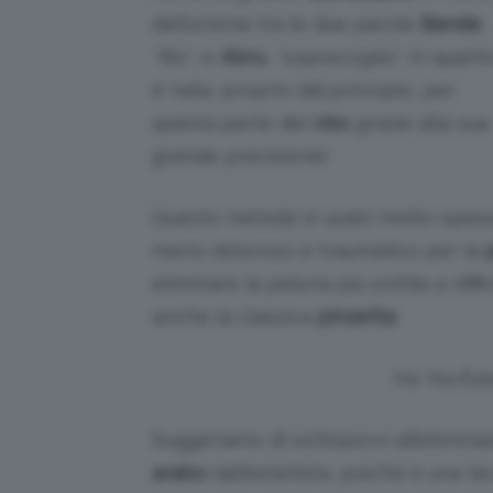
dell’unione tra le due parole
Bande
,
“filo”
, e
Abru
,
“sopracciglia”
, in quant
è nata, proprio dal principio, per
questa parte del
viso
grazie alla sua
grande precisione!
Questo metodo è usato molto spes
meno doloroso e traumatico per la
p
eliminare la peluria più sottile e dif
anche la classica
pinzetta
.
Via YouTu
Suggeriamo di sottoporvi all’elimina
arabo
dall’estetista, poiché è una t