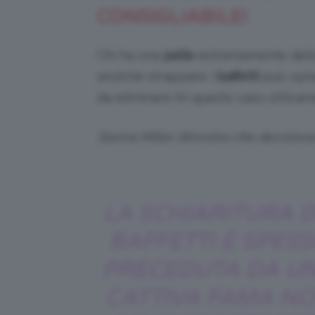
CONSIGLIABILE!
Chi ha una
pelle
estremamente delica
anziché strappare i
baffetti
può opt
da eliminare (in questo caso otticame
Sienna Miller dimostra che decolorar
LA SCHIARITURA D
BAFFETTI È SPES
PRECEDUTA DA U
CATTIVA FAMA N