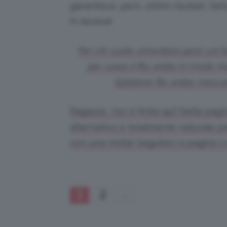
garantisce, però, ottimi risultati, f
in ascesa!
Per chi vuole cimentarsi però col f
per usare il filo arabo in modo m
Epilatore filo arabo mecca
Ragazze, non è finita qui! Nella pag
alternativo e totalmente naturale per
con…una molla! Seguiteci a pagina 2 
1
2