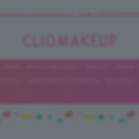
 SuperStrucco e SuperMousse Cocco Tiarè 🌺 ➡️ VAI SU CLIOMAK
FORUM
BEAUTY E BELLEZZA
CAPELLI
UNGHIE
ClioMakeUp
E DIETA
GRAVIDANZA E MATERNITÀ
RELAZIONI
Blog