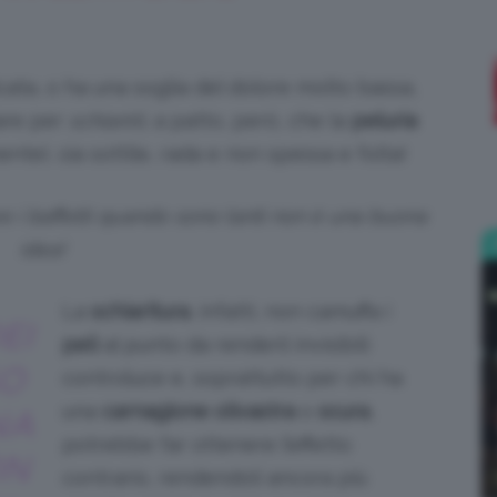
;)
ta, o ha una soglia del dolore molto bassa,
are per
schiarirli
, a patto, però, che la
peluria
nte), sia sottile, rada e non spessa e folta!
e i baffetti quando sono tanti non è una buona
idea!
La
schiaritura
, infatti, non camuffa i
EI
peli
al punto da renderli invisibili
SO
controluce e, soprattutto per chi ha
una
carnagione olivastra
o
scura
,
NA
potrebbe far ottenere l’effetto
ON
contrario, rendendoli ancora più