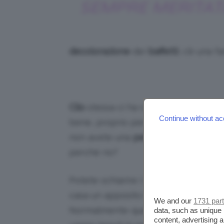
SEMPRE MERITAT
decolorazione
dei
baffetti
, c’è una 
Clio
stessa ci ha raccontato diverse v
Continue without ac
bene, proprio perché i
peletti
che h
non avete una
peluria
consistente e
perché no?
Potete schiarire i baffetti dall’
estetis
casa un apposito kit, che potete c
We and our
1731 par
Normalmente questi prodotti si trova
data, such as unique 
content, advertising