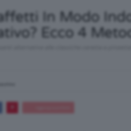
/
affetti In Modo Ind
tivo? Ecco 4 Metod
Tutto
nti alternative alle classiche ceretta e pinzetta
macchina
su
Trucco,