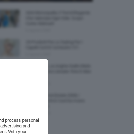
Abiti Monospalla, Il Trend Elegante
Che Valorizza Ogni Stile: Scopri
Come Abbinarli
6 Agosto 2026
15 Prodotti Per Lo Styling Per I
Capelli Corti E Cortissimi 💇🏻‍♀️
6 Agosto 2026
Honey Nails, Le Unghie Giallo Miele
Che Dominano L’estate: Foto E Idee
Nail Art
6 Agosto 2026
Vestiti Lingerie Estate 2026, I
Modelli Freschi E Cool Da Avere
Nell’armadio
6 Agosto 2026
and process personal
 advertising and
ent. With your