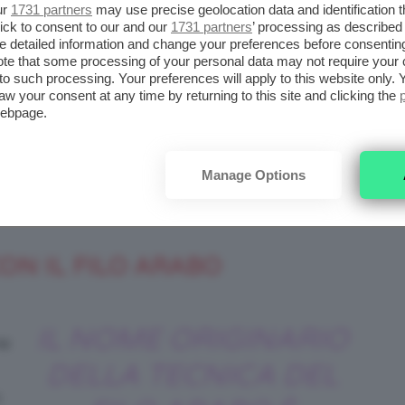
inuti per depigmentare i
peli
.
ur
1731 partners
may use precise geolocation data and identification 
ick to consent to our and our
1731 partners
’ processing as described 
detailed information and change your preferences before consenting
viso. Prezzo: 6,50€ su Amazon.it
te that some processing of your personal data may not require your 
t to such processing. Your preferences will apply to this website only
aw your consent at any time by returning to this site and clicking the
odotti chimici, vi consigliamo caldamente di
webpage.
la porzione della
pelle
del braccio, per
entuali
allergie
!
Manage Options
“Ok!”
CON IL FILO ARABO
IL NOME ORIGINARIO
ne
DELLA TECNICA DEL
o