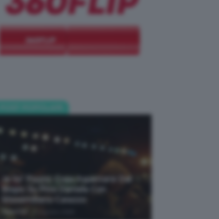
POST POPOLARI
Je So’ Pazzo: Cosa Aspettarsi Dal
Biopic Su Pino Daniele Con
Massimiliano Caiazzo
-
TeamClio
6 Agosto 2026