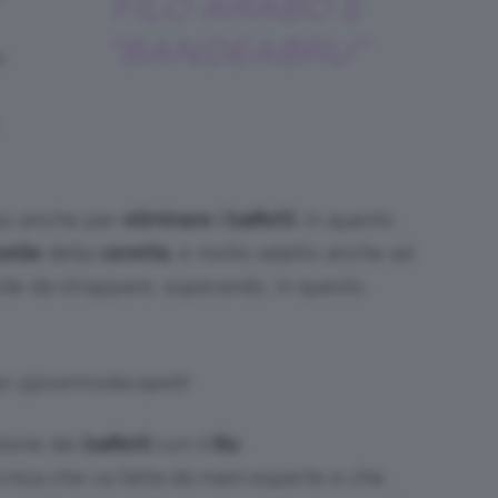
FILO ARABO È
“BANDEABRU”
o
so anche per
eliminare i baffetti
, in quanto
elle
della
ceretta
, e molto adatto anche ad
ficile da strappare, superando, in questo,
be @josemodacapelli
zione dei
baffetti
con il
filo
ecnica che va fatta da mani esperte e che