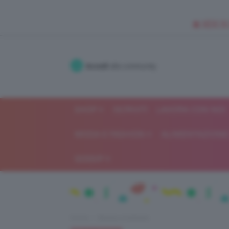
🥥 NEW IN
Accedi
alla community
SHOP
ISCRIVITI
LAVORA CON NOI
MODA E FASHION
ALIMENTAZIONE 
GOSSIP
Home
Beauty e bellezza