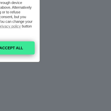
through device
above. Alternatively
 or to refuse
consent, but you
. You can change your
privacy policy
button
ACCEPT ALL