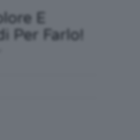
olore E
i Per Farlo!
!