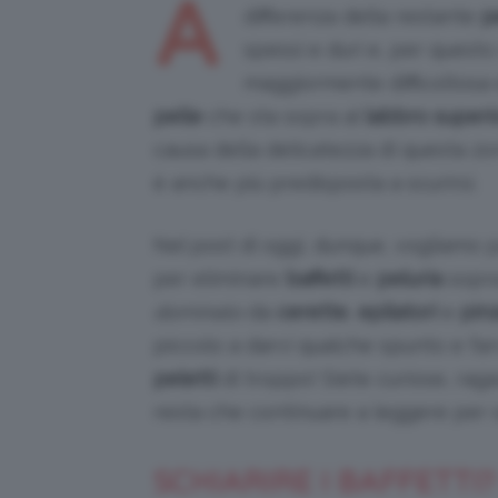
A
differenza della restante
p
spessi e duri e, per questo
maggiormente difficoltosa e
pelle
che sta sopra al
labbro superi
causa della delicatezza di questa zo
è anche più predisposta a scurirsi.
Nel post di oggi, dunque, vogliamo p
per eliminare
baffetti
e
peluria
sopra
dominato
da
cerette
,
epilatori
e
pinz
piccolo a darvi qualche spunto e far
peletti
di troppo! Siete curiose, raga
resta che continuare a leggere per s
SCHIARIRE I BAFFETTI? 