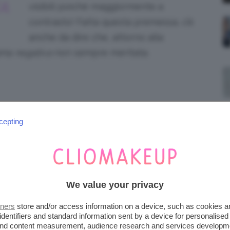
A
visibili poiché maggiormente a
contrasto! Fatta questa premessa, c’è
anche da dire che, attorno alla
fama
negativa
non sempre meritata.
olte di averla fatta e di essersi trovata
cepting
a sul
labbro
sono pochi e sottili. Dunque, se
 non volete soffrire con
pinzette
e
cerette
…
ta
, oppure farlo semplicemente usando a
We value your privacy
omprare al
supermercato
o su
internet
.
tners
store and/or access information on a device, such as cookies 
no in tubetto, in crema o in bustine, e
identifiers and standard information sent by a device for personalised
 and content measurement, audience research and services developm