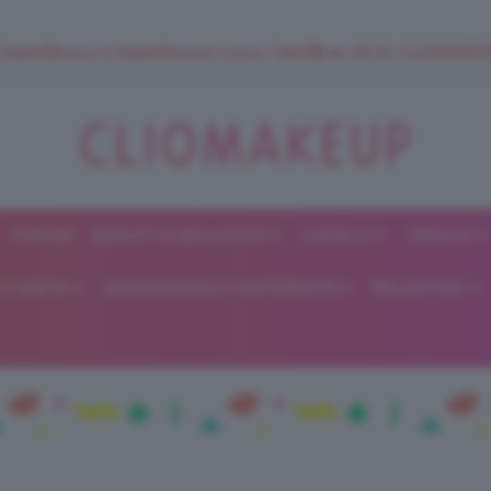
 SuperStrucco e SuperMousse Cocco Tiarè 🌺 ➡️ VAI SU CLIOMAK
FORUM
BEAUTY E BELLEZZA
CAPELLI
UNGHIE
ClioMakeUp
E DIETA
GRAVIDANZA E MATERNITÀ
RELAZIONI
Blog