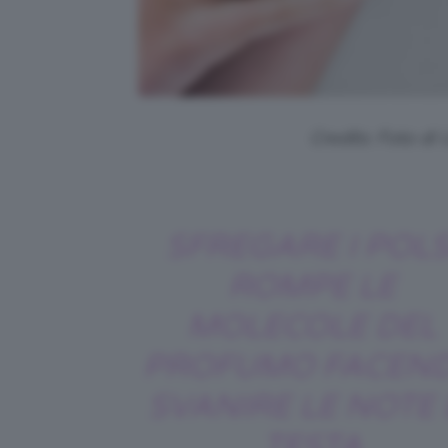
Credits: Foto di
SFREGARE I POLS
ROMPE LE
MOLECOLE DEL
PROFUMO FACEN
SVANIRE LE NOTE 
TESTA