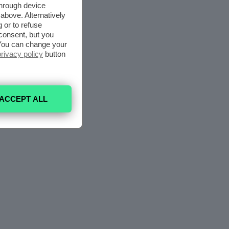
through device
above. Alternatively
 or to refuse
consent, but you
. You can change your
privacy policy
button
ACCEPT ALL