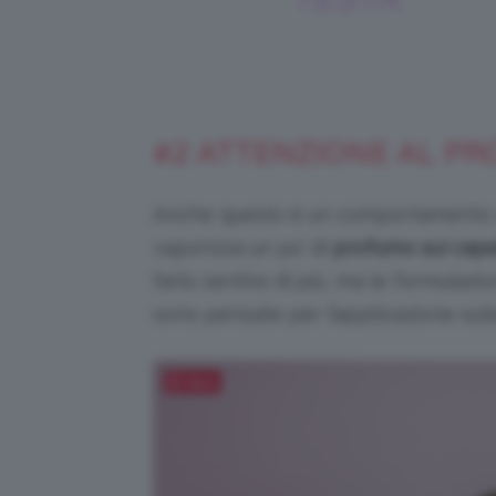
#2 ATTENZIONE AL PR
Anche questo è un comportamento mol
vaporizza un po’ di
profumo sui capel
farlo sentire di più, ma le formulazi
sono pensate per l’applicazione sull
Salva