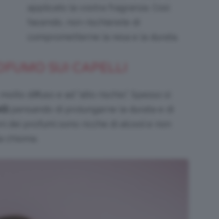
applicato la vostra fragranza. Così
facendo, non rischierete di
comprometterne la resa e la durata.
OFUMO SUI CAPELLI
to diffuso e ad “alto rischio”. Spesso si
li
pensando di prolungarne la durata e di
oni dei profumi sono ricche di alcool e non
a chioma.