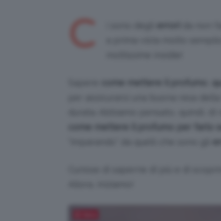
C
i sono degli
errori
da non fa
a prima vista molto semplice
moltissime insidie!
Sapere
come mettere il profumo
,
q
per assicurarsi una buona resa della f
durata. Abbiamo pensato, quindi, di
come mettere il profumo per farlo s
“imparando” da quelli che sono gli
e
Curiose di saperne di più e di scopri
Allora, iniziamo!
Salva