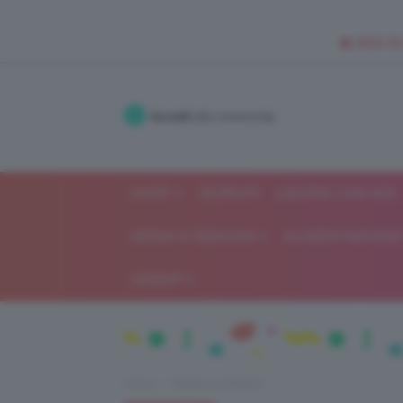
🥥 NEW IN
Accedi
alla community
SHOP
ISCRIVITI
LAVORA CON NOI
MODA E FASHION
ALIMENTAZIONE 
GOSSIP
Home
Beauty e bellezza