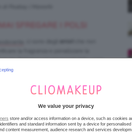
o di Pixabay | Mareefe
MAI SFREGARE I POLSI
, ci sono degli
errori
che non
eodorante
icare la fragranza e penalizzare la
i se ne distingue uno insospettabile, ossia
i in automatico, ma in realtà è un’abitudine
cepting
roducente.
We value your privacy
tners
store and/or access information on a device, such as cookies 
identifiers and standard information sent by a device for personalised
 and content measurement, audience research and services developm