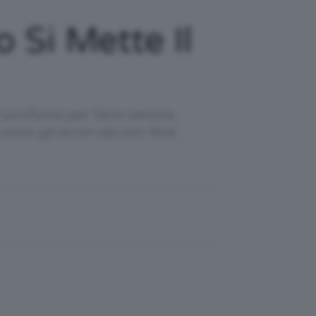
 Si Mette Il
 profumo per farlo sentire,
 sono gli errori da non fare.