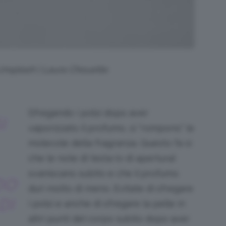
 Unsplash | Laura Chouette
Sfregando i polsi dopo aver
I
vaporizzato il profumo, si “rompono” le
molecole della fragranza. Questo fa sì
che le note di testa (o di apertura)
svaniscano subito e che il profumo
DO
duri molto di meno. Evitate di sfregare
DI
i polsi e anche di sfregare la pelle in
altri punti del corpo subito dopo aver