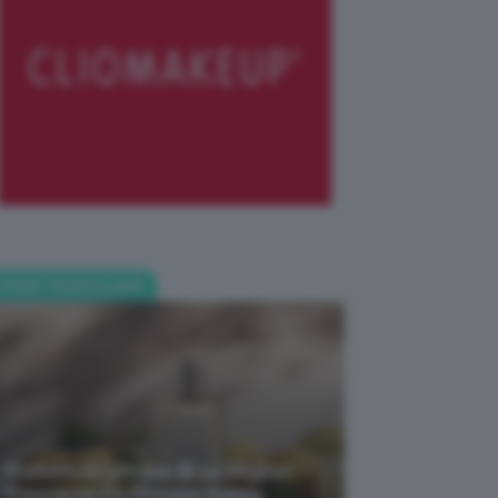
POST POPOLARI
Profumi Al Limone 🍋 Le Migliori
Fragranze Da Provare Subito