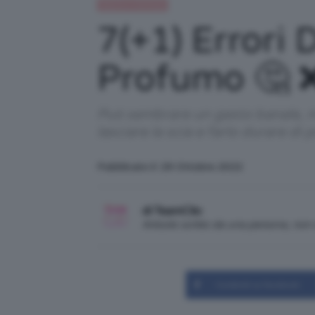
Beauty e bellezza
7(+1) Errori
Profumo 🤔 
Può sembrare un gesto banale, ma
lasciare la scia e farlo durare di 
Pubblicato il: 29 Ottobre 2022
di TeamClio
Articolo scritto da una persona, no
Condividi su Facebook