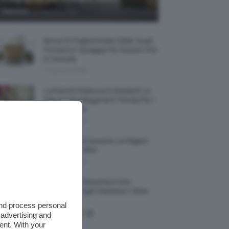
-
TeamClio
7 Agosto 2026
Borse Di Paglia Estate 2026, Quali
Portarsi In Spiaggia Per Essere Chic
E Comode
7 Agosto 2026
La French Pedicure In Estate È La
Nail Art Più Elegante E Trendy Per I
Nostri Piedini
7 Agosto 2026
Tinta Labbra Coreana, Le Migliori
Da Provare ORA
7 Agosto 2026
Recensione Maschera Viso
Sephora Idrogel Vitamina C Glow
Mask
and process personal
 advertising and
ent. With your