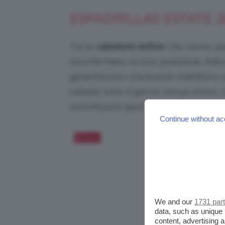
ESPADRILLAS ESTATE 
Tra le
calzature estive
che vanno pe
riconfermano la loro posizione. Ado
garantiscono una buona stabilità e 
calzate tutto il giorno senza stress
commissioni quotidiane.
Continue without ac
Salva
We and our
1731 par
data, such as unique 
content, advertising