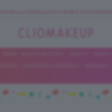
 SuperStrucco e SuperMousse Cocco Tiarè 🌺 ➡️ VAI SU CLIOMAK
FORUM
BEAUTY E BELLEZZA
CAPELLI
UNGHIE
ClioMakeUp
E DIETA
GRAVIDANZA E MATERNITÀ
RELAZIONI
Blog