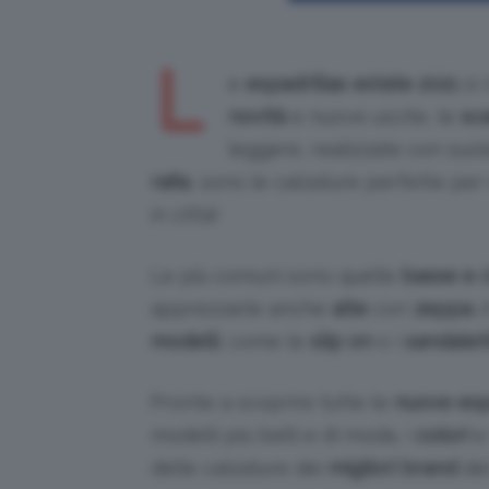
L
e
espadrillas estate 2021
si 
novità
e nuove uscite, le
sc
leggere, realizzate con suol
rafia
, sono le calzature perfette pe
in città!
Le più comuni sono quelle
basse e 
apprezzarle anche
alte
con
zeppa
.
modelli
, come le
slip on
o i
sandalett
Pronte a scoprire tutte le
nuove esp
modelli più belli e di moda, i
colori
e
delle calzature dei
migliori brand
del