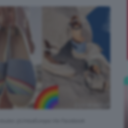
;)
@Joules @UnisaEuropa Via Facebook