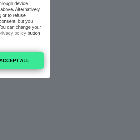
through device
above. Alternatively
 or to refuse
consent, but you
. You can change your
privacy policy
button
ACCEPT ALL