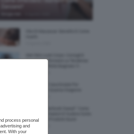
Come Difendere I Bambini Dalle
Zanzare?
-
Giorgia Asti
9 Agosto 2026
Olio Di Macassar: Benefici E Come
Usarlo
9 Agosto 2026
Wet Skin Look Corpo: Consigli E
Trucchi Per Ricreare La Tendenza
Bodycare Effetto Bagnato 💦
9 Agosto 2026
5 Accessori Casa Estate Per
Decorarla In Questa Stagione
8 Agosto 2026
Allerta “Underboob Sweat”: Come
Prevenire Irritazioni E Sudore Sotto
Il Seno Con I Prodotti Giusti
and process personal
 advertising and
8 Agosto 2026
ent. With your