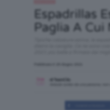
Moda e fashion
Espadrillas 
Paglia A Cui
Tipiche calzature estive, le espa
dietro la caviglia. Ce ne sono cos
2021 più belle e firmate dai mig
Pubblicato il: 25 Giugno 2021
di TeamClio
Articolo scritto da una persona, no
Condividi su Facebook