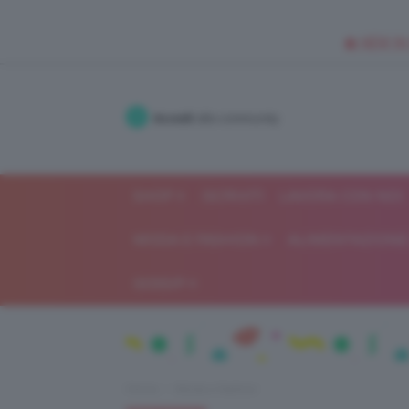
🥥 NEW IN
Accedi
alla community
SHOP
ISCRIVITI
LAVORA CON NOI
MODA E FASHION
ALIMENTAZIONE 
GOSSIP
Home
Moda e fashion