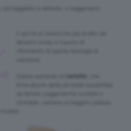
 più leggiadro e delicato, vi suggeriamo
E qui c’è un brand che più di altri, da
decenni ormai, è il punto di
I
riferimento di questa tipologia di
calzature.
HE
Stiamo parlando di
Castañer
, che
firma alcune delle più belle espadrillas
da donna. Leggermente scollate o
stondate, vantano un leggero plateau
 modelli.