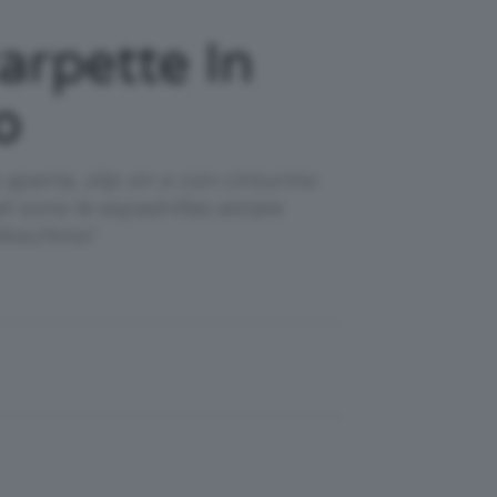
arpette In
o
aperte, slip on o con cinturino
li sono le espadrillas estate
Moschino!