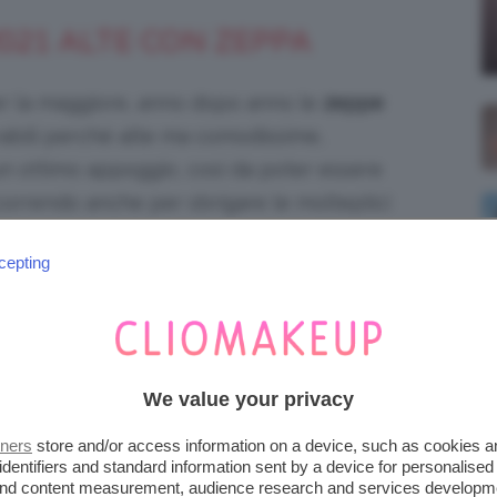
2021 ALTE CON ZEPPA
r la maggiore, anno dopo anno le
zeppe
rabili perché alte ma comodissime,
un ottimo appoggio, così da poter essere
, correndo anche per sbrigare le molteplici
cepting
We value your privacy
tners
store and/or access information on a device, such as cookies 
identifiers and standard information sent by a device for personalised
 and content measurement, audience research and services developm