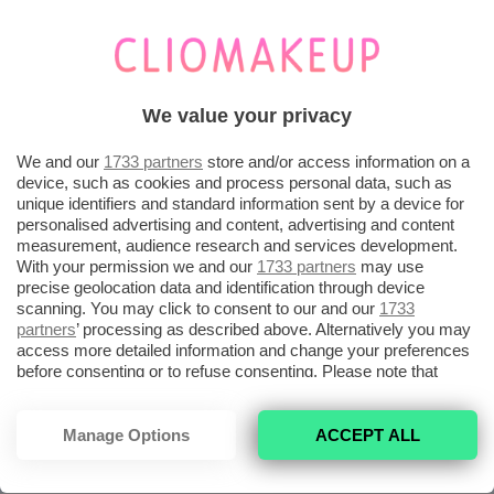
nemmeno un minuto delle vacanze. Continuate
a leggere il post!
We value your privacy
We and our
1733 partners
store and/or access information on a
1
2
device, such as cookies and process personal data, such as
unique identifiers and standard information sent by a device for
personalised advertising and content, advertising and content
measurement, audience research and services development.
With your permission we and our
1733 partners
may use
precise geolocation data and identification through device
scanning. You may click to consent to our and our
1733
partners
’ processing as described above. Alternatively you may
access more detailed information and change your preferences
before consenting or to refuse consenting. Please note that
some processing of your personal data may not require your
consent, but you have a right to object to such processing. Your
preferences will apply to this website only. You can change
Manage Options
ACCEPT ALL
your preferences or withdraw your consent at any time by
returning to this site and clicking the
privacy policy
button at the