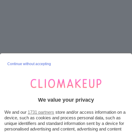
Continue without accepting
Post Precedente
Prossimo Post
We value your privacy
Skin-care autunno 2017: i
Recensione Rossetti Metal
nostri prodotti must-have del
Shock Lip Paint Essence
We and our
1731 partners
store and/or access information on a
momento per una pelle
device, such as cookies and process personal data, such as
rinnovata!
unique identifiers and standard information sent by a device for
personalised advertising and content, advertising and content