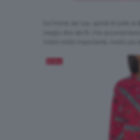
Sul fronte dei top, quindi di tutte le
meglio dire dei fit, che accontenta
infatti molto importante, molto più 
Salva