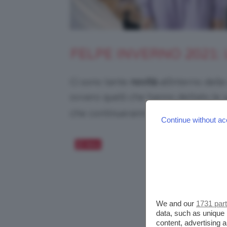
FELPE INVERNO 2021: 
Ci sono tante
novità
all’interno delle
ovvero quelli che hanno dettato le
che continueranno a dettarle nei pr
Continue without ac
Salva
We and our
1731 par
data, such as unique 
content, advertising