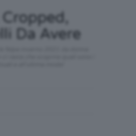
, Cropped,
li Da Avere
 le felpe inverno 2021 da donna
n ci resta che scoprire quali sono i
uali e all’ultima moda!