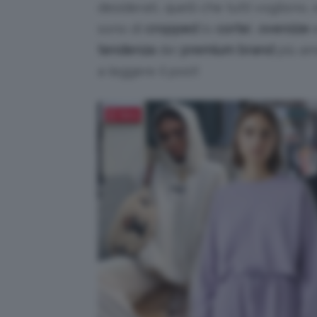
desiderati, quelli che tutti vogliono
sono di
cropped
(o
corte
),
oversize
tendenza
dei
premium brand
più ama
a leggere il post!
Salva