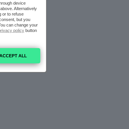
through device
above. Alternatively
 or to refuse
consent, but you
. You can change your
privacy policy
button
ACCEPT ALL