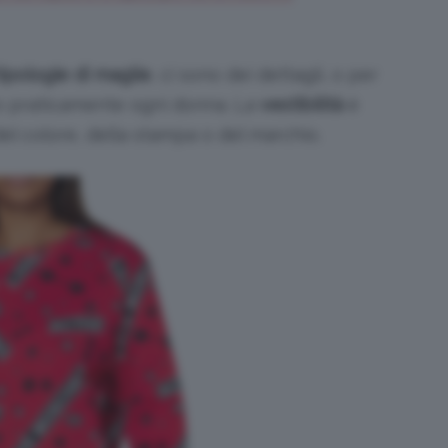
tipologie di maglie
, ci sono dei dettagli, o per
no praticamente ogni donna. La
vestibilità
è
del colore, della stampa o del marchio.