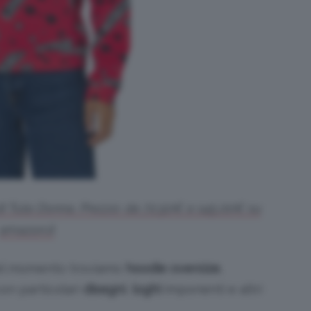
i Tuta Donna. Prezzo: da 72,50€ a 145,00€ su
amazon.it
l momento troviamo
hoodie oversize
,
on particolari
disegni
,
loghi
imponenti e altri