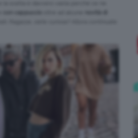
, e la scelta è davvero vasta perché ce ne
e
con cappuccio
oltre ad alcune
novità di
;)
ti. Ragazze, siete curiose? Allora continuate