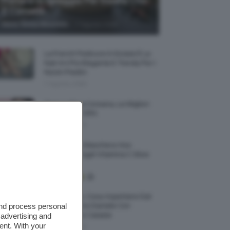
Portarsi In Spiaggia Per Essere Chic
E Comode
-
Maria Teresa Moschillo
7 Agosto 2026
La French Pedicure In Estate È La
Nail Art Più Elegante E Trendy Per I
Nostri Piedini
7 Agosto 2026
Tinta Labbra Coreana, Le Migliori
Da Provare ORA
7 Agosto 2026
Recensione Maschera Viso
Sephora Idrogel Vitamina C Glow
Mask
Je So’ Pazzo: Cosa Aspettarsi Dal
and process personal
Biopic Su Pino Daniele Con
Massimiliano Caiazzo
 advertising and
ent. With your
6 Agosto 2026