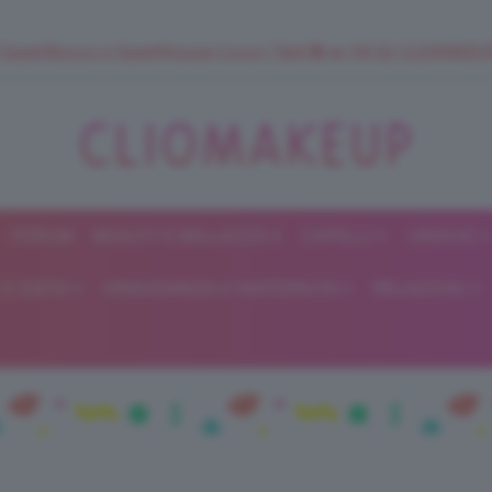
 SuperStrucco e SuperMousse Cocco Tiarè 🌺 ➡️ VAI SU CLIOMAK
FORUM
BEAUTY E BELLEZZA
CAPELLI
UNGHIE
ClioMakeUp
E DIETA
GRAVIDANZA E MATERNITÀ
RELAZIONI
Blog