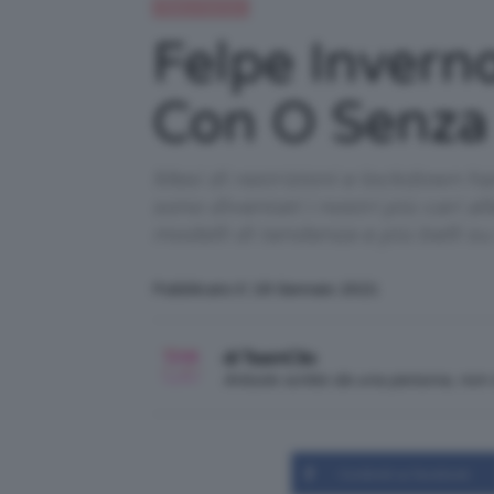
Moda e fashion
Felpe Invern
Con O Senza 
Mesi di restrizioni e lockdown h
sono diventati i nostri più cari al
modelli di tendenza e più belli s
Pubblicato il: 18 Gennaio 2021
di TeamClio
Articolo scritto da una persona, no
Condividi su Facebook