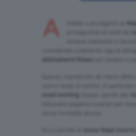
A
ttillate o avvolgenti, le
fel
protagoniste di molti dei
l
sempre indossate e favori
considerate solamente capi di abb
abbinamenti fitness
per andare in pa
Eppure, soprattutto da marzo dello 
nuovo modo di vestire, in particolar
smart working
. Spazio, quindi, alle
tu
indossare (pigiama a parte) per star
senza formalità alcuna.
Ecco perché le
nuove felpe inverno