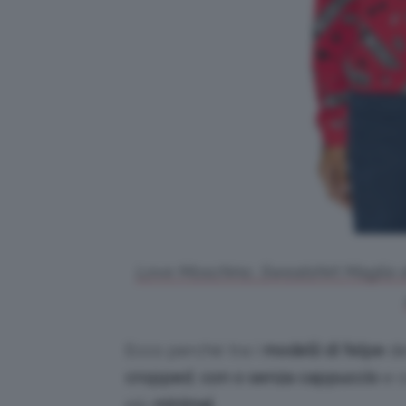
Love Moschino, Sweatshirt Maglia d
Ecco perché tra i
modelli di felpe
de
cropped
,
con o senza cappuccio
e c
più
minimal
.