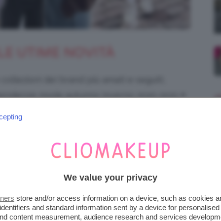
LE UTIME NOVITÀ
 collezioni dei brand più amati e seguiti,
e
tendenze moda autunno inverno 2020-2021
ossimi mesi.
cepting
We value your privacy
tners
store and/or access information on a device, such as cookies 
identifiers and standard information sent by a device for personalised
 and content measurement, audience research and services developm