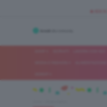
🥥 NEW IN
Accedi
alla community
SHOP
ISCRIVITI
LAVORA CON NOI
MODA E FASHION
ALIMENTAZIONE 
GOSSIP
Home
Moda e fashion