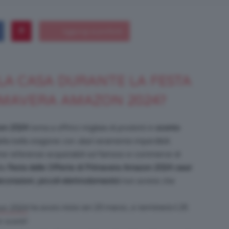
Bellezza
A CASA DURANTE LA FESTA
IMAVERA AMAZON 2024?
e
zon 2024
torna a offrirci migliaia di prodotti in
sconto
ella bella stagione con
deal
veramente imperdibili.
ime referenze acquistabili sul famoso e-commerce di
la
Festa delle Offerte di Primavera Amazon 2024 casa
!
ecorazioni
,
piccoli elettrodomestici
non avrete che
Makeup
ha avuto inizio ieri 20 marzo, e terminerà il 25
zon 2024
r sconti!