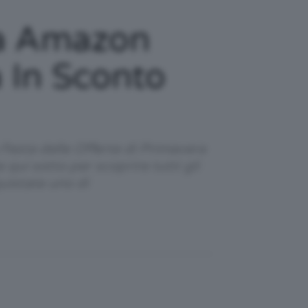
ra Amazon
 In Sconto
 Festa delle Offerte di Primavera
qui sotto per scoprire tutti gli
quistate uno di