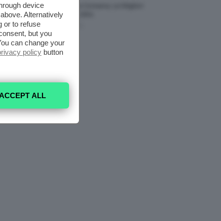
through device
Tinta Labbra Coreana, Le Migliori
above. Alternatively
Da Provare ORA
 or to refuse
7 Agosto 2026
consent, but you
. You can change your
privacy policy
button
ACCEPT ALL