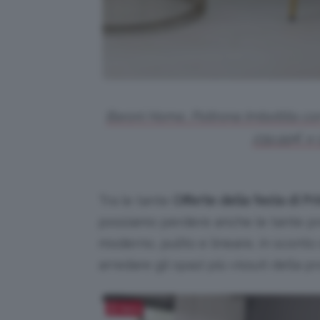
Baroni Home, Poltrona Imbottita con
239,99€ a 
Tra le tante
Offerte della festa di 
possiamo perdere anche le tante 
moderno, pulito e lineare, in sconto
arredare gli spazi più vissuti della p
Salva