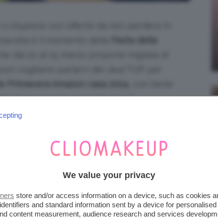
ci stupisce con offerte da non perdere in
 Stavolta è il momento della
Festa delle
che dal 20 al 25 marzo propone migliaia di
post vogliamo parlarvi dei
deal
TOP per
rte Primavera Amazon casa 2024
, con tante
larsi) per quanto riguarda piccoli
rendere la propria dimora un posto unico. Vi
cepting
i consigli!
iena autonomia editoriale. Se acquistate uno di
 una commissione.
We value your privacy
tners
store and/or access information on a device, such as cookies 
MPLEMENTI D’ARREDO
identifiers and standard information sent by a device for personalised
 and content measurement, audience research and services developm