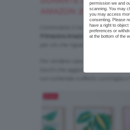
DURANTE LA FESTA DE
permission we and o
scanning. You may cl
AMAZON 2024
you may access more 
consenting. Please no
have a right to objec
Cominciamo il nostro viaggio tra i
de
preferences or withdr
Primavera Amazon 2024 casa
con qu
at the bottom of the 
per ciò che riguarda i complementi d
Per rendere casa propria uno spazio 
tocchi che aggiungono stile e perso
con schienale a effetto conchiglia e f
Salva