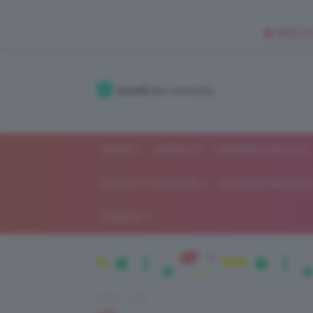
🥥 NEW IN
Accedi
alla community
SHOP
ISCRIVITI
LAVORA CON NOI
MODA E FASHION
ALIMENTAZIONE 
GOSSIP
Home
DIY