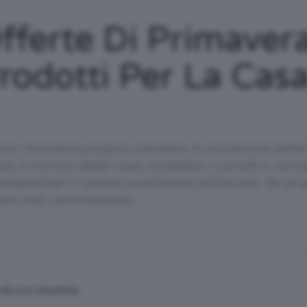
/
Offerte Di Primave
rodotti Per La Casa
Tutto
 non dovreste proprio perdere in occasione della
l mondo della casa: scaldate i carrelli e venite 
 selezionati in piena autonomia editoriale. Se ac
ere una commissione.
su
Trucco,
n da una macchina