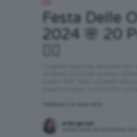
DIY
Festa Delle 
2024 🌸 20 P
❤️‍🔥
I migliori deal che, secondo noi,
Amazon 2024 per quanto riguarda i
sconti TOP. Tutti i prodotti sono
questi prodotti, potremmo ricev
Pubblicato il: 21 Marzo 2024
di Giorgia Asti
Articolo scritto da una persona, no