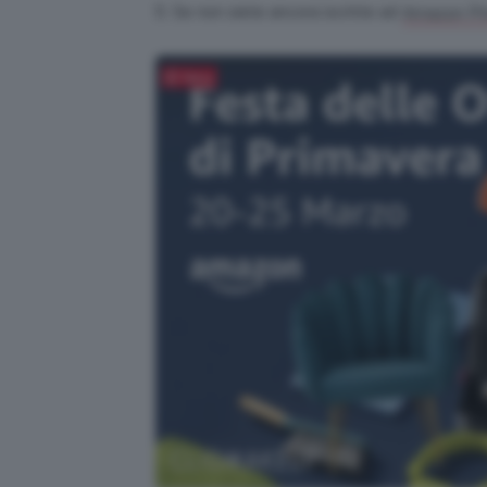
Se non siete ancora iscritte ad
Amazon Pr
Salva