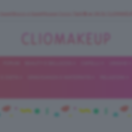
 SuperStrucco e SuperMousse Cocco Tiarè 🌺 ➡️ VAI SU CLIOMAK
FORUM
BEAUTY E BELLEZZA
CAPELLI
UNGHIE
ClioMakeUp
E DIETA
GRAVIDANZA E MATERNITÀ
RELAZIONI
Blog