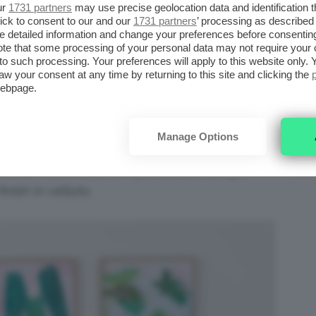
LLE OFFERTE DI PRIMAVERA
ur
1731 partners
may use precise geolocation data and identification 
ick to consent to our and our
1731 partners
’ processing as described 
detailed information and change your preferences before consenting
te that some processing of your personal data may not require your 
t to such processing. Your preferences will apply to this website only
al
più interessanti della
Festa delle Offerte di
aw your consent at any time by returning to this site and clicking the
ello che possiamo trovare in extra sconto
webpage.
’arredo.
Manage Options
speciale e unico, infatti, bastano pochi
nalità: imperdibile una
poltrona
di design,
inish in velluto.