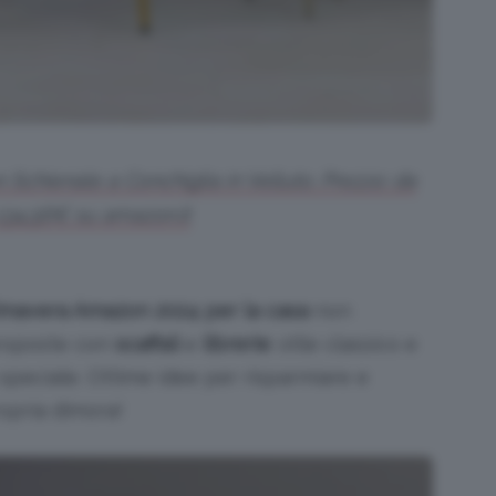
 Schienale a Conchiglia in Velluto. Prezzo: da
134,56€ su amazon.it
Primavera Amazon 2024 per la casa
non
proposte con
scaffali
e
librerie
: stile classico e
 speciale. Ottime idee per risparmiare e
ropria dimora!