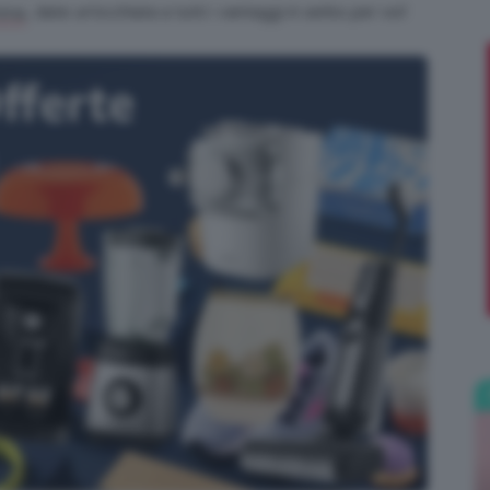
, date un’occhiata a tutti i vantaggi in serbo per voi!
ime
;)