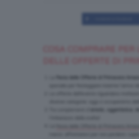
Condividi su Facebook
COSA COMPRARE PER L
DELLE OFFERTE DI PR
La
Festa delle Offerte di Primavera Ama
speciale per festeggiare insieme l’arrivo d
Le offerte dell’evento riguardano moltiss
diverse categorie: oggi ci occuperemo del
Tra complementi d’
arredo
,
oggettistica
,
d
l’imbarazzo della scelta!
La
Festa delle Offerte di Primavera Ama
marzo: affrettatevi per non perdere i supe