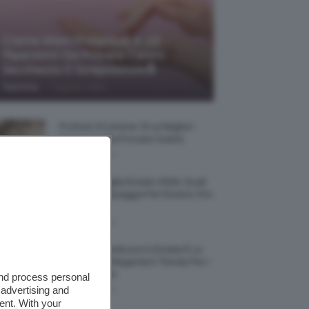
Creme Mani Protettive ✨ 12
Riparatrici Da Provare Contro
Secchezza E Screpolature🔝
-
TeamClio
7 Agosto 2026
Profumi Al Limone 🍋 Le Migliori
Fragranze Da Provare Subito
7 Agosto 2026
Borse Di Paglia Estate 2026, Quali
Portarsi In Spiaggia Per Essere Chic
E Comode
7 Agosto 2026
La French Pedicure In Estate È La
Nail Art Più Elegante E Trendy Per I
Nostri Piedini
and process personal
 advertising and
7 Agosto 2026
ent. With your