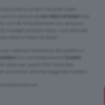
costa produrre un film? Secondo il web,
ti partono almeno da
100 milioni di dollari
(una
nche voi?) 😉 Fortunatamente non sempre è
Bellezza
ante il budget piuttosto basso, sono diventati
sa milioni e milioni di dollari.
 per catturare l’attenzione del pubblico e
e
anslation
con una diciannovenne
Scarlett
no speso per questo film? Scopritelo
film “economici” diventati leggenda! Iniziamo!
moviefancentral.com
Makeup