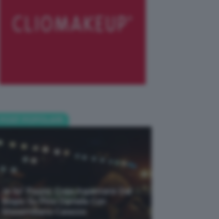
POST POPOLARI
Je So’ Pazzo: Cosa Aspettarsi Dal
Biopic Su Pino Daniele Con
Massimiliano Caiazzo