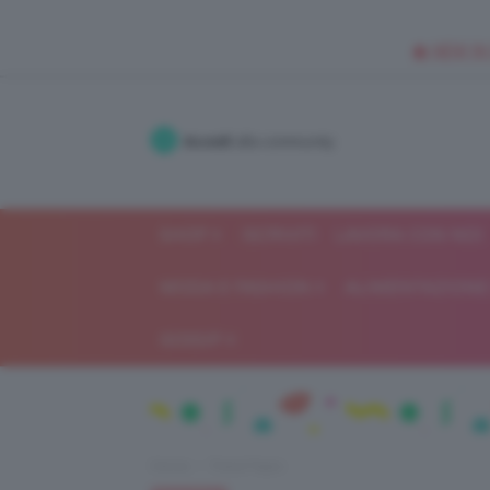
🥥 NEW IN
Accedi
alla community
SHOP
ISCRIVITI
LAVORA CON NOI
MODA E FASHION
ALIMENTAZIONE 
GOSSIP
Home
Trend Topic