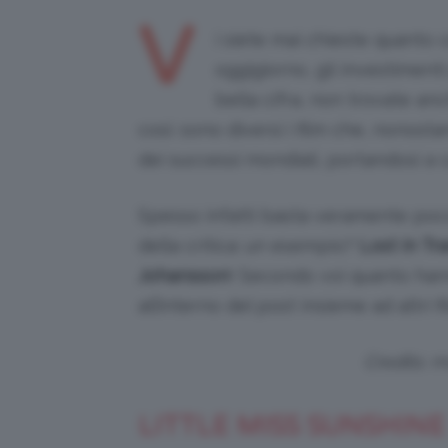
V
i siete mai chieste quanto 
oggigiorno, gli investimen
bella cifra, non trovate a
così: sono diversi i film che, nonost
dei successi mondiali, portandosi a ca
Spesso infatti basta veramente poco
della critica: un esempio?
Lost in Tr
Johansson
! Secondo voi quanto han
all’interno del post insieme ad altri 
Credits: 
LITTLE MISS SUNSHINE