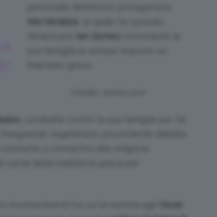
personale dell’attrice protagonista,
Nia Vardalos
, la quale ha sposato
l’americano
Ian Gomez
nonostante la
DA
sua famiglia le avesse imposto un
!
fidanzato greco.
Credits: sorrisi.com
kalos
, combatte contro la sua famiglia per far
, insegnante vegetariano proveniente dall’alta
costretto a convertirsi alla religione
i carne della tradizione greca per
i riconoscimenti tra cui la nomina agli
Oscar