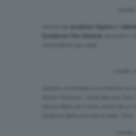
Credits
Diretto da
Jonathan Dayton
e
Valeri
Sundance Film Festival
nel 2006 e r
vincendone ben due!
Credits: 
Questo commedia si concentra sui me
Nuovo Messico, i quali devono fare i
l’arrivo dello zio Frank, uscito da un 
bellezza della piccola di casa, Olive.
Credits