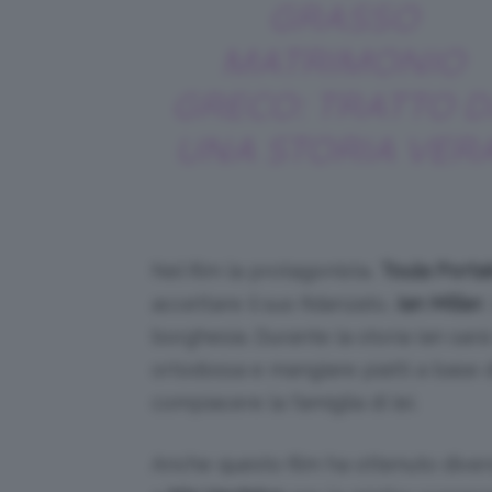
GRASSO
MATRIMONIO
GRECO: TRATTO 
UNA STORIA VERA
Nel film la protagonista,
Toula Porta
accettare il suo fidanzato,
Ian Miller
borghesia. Durante la storia Ian sarà 
ortodossa e mangiare piatti a base d
compiacere la famiglia di lei.
Anche questo film ha ottenuto divers