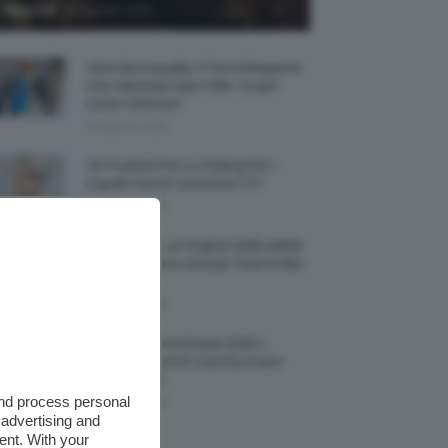
-
TeamClio
6 Agosto 2026
Abiti Monospalla, Il Trend Elegante
Che Valorizza Ogni Stile: Scopri
Come Abbinarli
6 Agosto 2026
15 Prodotti Per Lo Styling Per I
Capelli Corti E Cortissimi 💇🏻‍♀️
6 Agosto 2026
Honey Nails, Le Unghie Giallo Miele
Che Dominano L’estate: Foto E Idee
Nail Art
6 Agosto 2026
Vestiti Lingerie Estate 2026, I
Modelli Freschi E Cool Da Avere
Nell’armadio
and process personal
6 Agosto 2026
 advertising and
ent. With your