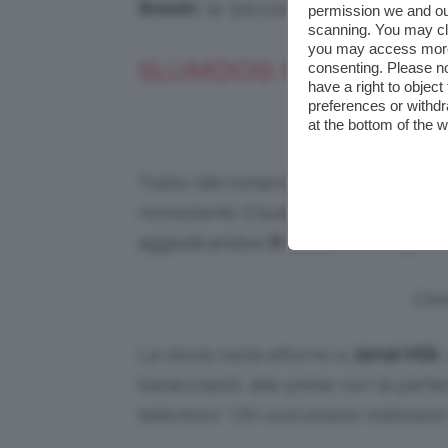
Breslin
, la “piccola” della famiglia).
permission we and o
scanning. You may cl
you may access more 
SLUMDOG MILLIONAIRE
consenting. Please no
have a right to objec
preferences or withdr
at the bottom of the 
Credits
Tratto dal romanzo di
VIkas Swarup 
nonostante il budget non proprio el
aggiudicandosi
8 Oscar
nel 2009 (tra 
Cred
La storia ruota attorno a
Jamal Mlik
,
baraccopoli, alle prese con la parte
televisivo “
Chi vuol essere milionario