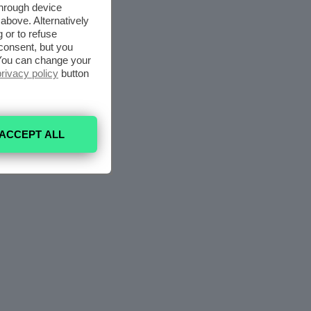
through device
above. Alternatively
 or to refuse
consent, but you
. You can change your
privacy policy
button
ACCEPT ALL