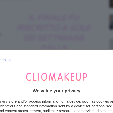
IL FINALE FU
RISCRITTO A SOLE
a
SEI SETTIMANE
DALLA
PRESENTAZIONE DEL
t
cepting
e
FILM!
).
We value your privacy
asso totale è stato di ben
100 milioni
ed
tners
store and/or access information on a device, such as cookies 
identifiers and standard information sent by a device for personalised
articolare per l’interpretazione di
Abigail
 and content measurement, audience research and services developm