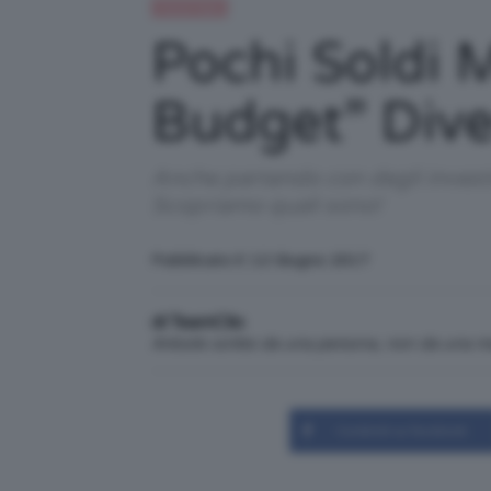
Trend Topic
Pochi Soldi 
Budget” Dive
Anche partendo con degli investim
Scopriamo quali sono!
Pubblicato il: 12 Giugno 2017
di TeamClio
Articolo scritto da una persona, non da una 
Condividi su Facebook