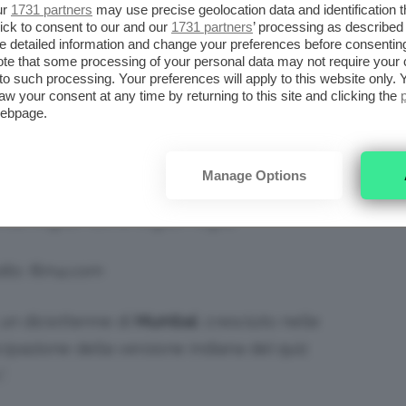
ur
1731 partners
may use precise geolocation data and identification 
ick to consent to our and our
1731 partners
’ processing as described 
detailed information and change your preferences before consenting
 – THE MILLIONAIRE
te that some processing of your personal data may not require your 
t to such processing. Your preferences will apply to this website only
aw your consent at any time by returning to this site and clicking the
webpage.
: santabanta.com
“Le dodici domande
” è un altro film che,
Manage Options
evato, ha ottenuto un successo mondiale,
cui miglior film e miglior regia).
its: film4.com
 un diciottenne di
Mumbai
, cresciuto nelle
cipazione della versione indiana del quiz
”
.