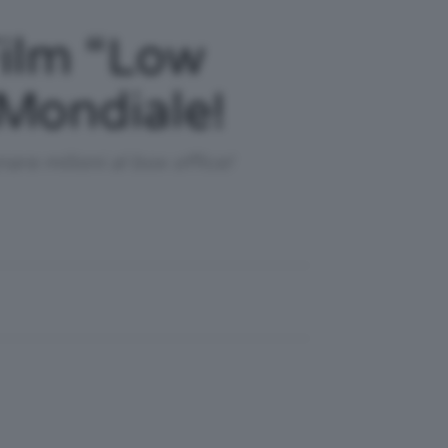
Film “Low
Mondiale!
re milioni al box office!