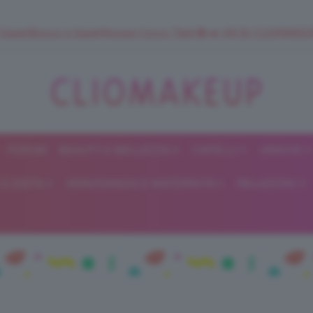
 SuperStrucco e SuperMousse Cocco Tiarè 🌺 ➡️ VAI SU CLIOMAK
FORUM
BEAUTY E BELLEZZA
CAPELLI
UNGHIE
ClioMakeUp
E DIETA
GRAVIDANZA E MATERNITÀ
RELAZIONI
Blog