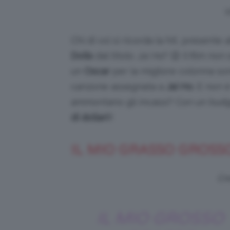
V
Chi di voi si ricorda la hit, presente 
Dolls
dal titolo
Jai Ho
? 😉 Il film non
un
Oscar
per la migliore colonna s
canzone assegnata a
Jai Ho
. E non 
ammontano gli incassi? Con un bud
di dollari
!!
IL MIO GRASSO GROS
Cre
IL MIO GROSSO