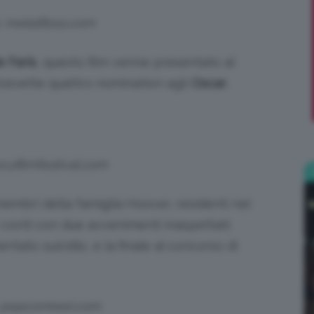
: metalfloss.com
;)
e Faris
, questo film venne presentato al
icevette quattro nomination agli
Oscar
,
ecufilmfestival.com
mbri della famiglia Hoover, residenti nel
 conti con due avvenimenti inaspettati:
tentato suicidio, e la finale al concorso di
: popcornreel.com