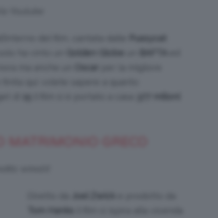
ia Youtube
all’interno del film, cantata dalle
Pussycat
 solo ha vinto un
Golden Globe
un
BAFTA
ed
onora ma anche un
Oscar
per la migliore
è finita qui: volete sapere a quanto
get di
15
il film si è portato a casa
377 milioni
SO MATRIMONIO GRECO
dits: wired.it
Diretto da
Joel Zwick
e prodotto da
Tom Hanks
il film si ispira alla vicenda