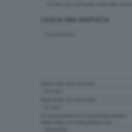
Ho visto solo La Favorita: molto bello, forse 
LASCIA UNA RISPOSTA
Please enter your comment!
Please enter your name here
You have entered an incorrect email address!
Please enter your email address here