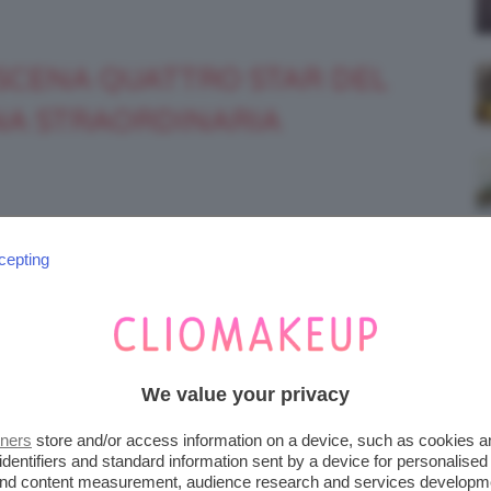
SCENA QUATTRO STAR DEL
NA STRAORDINARIA
TRASFORMA PER VESTIRE I
cepting
ND
We value your privacy
Prossimo Post
tners
store and/or access information on a device, such as cookies 
 e
Scandalo Kylie Jenner vs Jordyn Woods 😱
identifiers and standard information sent by a device for personalised
Cosa è successo tra i Kardashian e la BFF di
 and content measurement, audience research and services developm