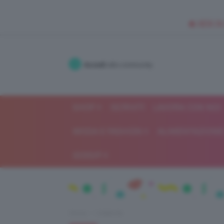
🥥 NEW IN
Accedi
alla community
SHOP
ISCRIVITI
LAVORA CON NOI
MODA E FASHION
ALIMENTAZIONE 
GOSSIP
Home
Celebrità