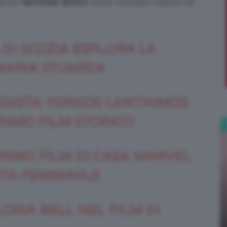
ueste
favolose attrici
! Siete curiose? Allora via
;)
 DI SCOZIA ESPLORA LA
MARIA STUARDA
EGISTA YORGOS
LANTHIMOS
PRIMO FILM STORICO
PRIMO FILM DI CASA MARVEL
TA FEMMINILE
ORIA BELL NEL FILM DI