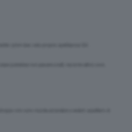
ente i primi due, odio proprio quell’epoca QQ
olare potrebbe non piacere a tutti, ma le tre attrici sono
rtroppo non sono riuscita ad andare a vederli. aspetterò di