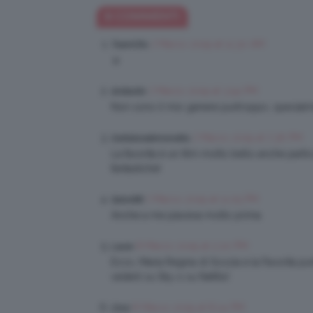
6 COMMENTI
7 Marzo 2019 at 11:30 AM
TeamClio
☺️
7 Marzo 2019 at 3:54 PM
Amberlin
Non sono il mio genere purtroppo, specialm
7 Marzo 2019 at 7:36 PM
Gattalunakimonoblu
La favorita è un film molto bello anche partic
fantastiche!
7 Marzo 2019 at 11:05 PM
Satori88
Anche a me piaceva molto prima.
8 Marzo 2019 at 2:20 PM
Laura
Ecco, Maria Regina di Scozia e la Favorita pu
vederli su Sky o su Netflix!
8 Marzo 2019 at 8:24 PM
Cinzi