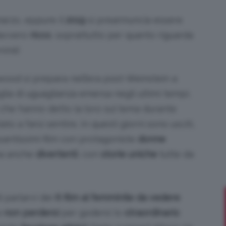
 marzo, eppure il
2019
si preannuncia essere
avvero
ricco
, soprattutto per quanto riguarda
inili
.
Bellezza
wood si prepara nell’era post-Weinstein a
lia di uguaglianza emersa negli ultimi tempi,
r che hanno detto la loro sul tema durante
e
ato a farsi sentire. In questi giorni sono usciti,
santissimi film con protagoniste
donne
ma anche
divertenti
, con
storie uniche
tutte da
Makeup
i parlarvi dei
6 film al femminile da vedere
a
non perdersi
per godersi lo
straordinario