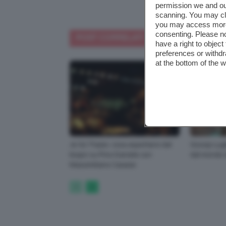
permission we and o
scanning. You may cl
you may access more 
consenting. Please no
POST CORRELATI
ALTRI POST DI 
have a right to objec
preferences or withdr
at the bottom of the 
Je So’ Pazzo: cosa aspettarsi dal
Gossip Lugl
biopic su Pino Daniele con
dal mondo 
Massimiliano Caiazzo