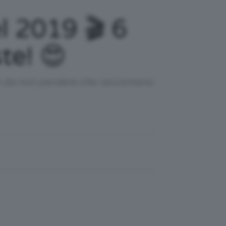
l 2019 🎬 6
te! 😍
lm da non perdere che raccontano