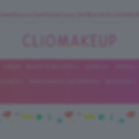
 SuperStrucco e SuperMousse Cocco Tiarè 🌺 ➡️ VAI SU CLIOMAK
FORUM
BEAUTY E BELLEZZA
CAPELLI
UNGHIE
ClioMakeUp
E DIETA
GRAVIDANZA E MATERNITÀ
RELAZIONI
Blog