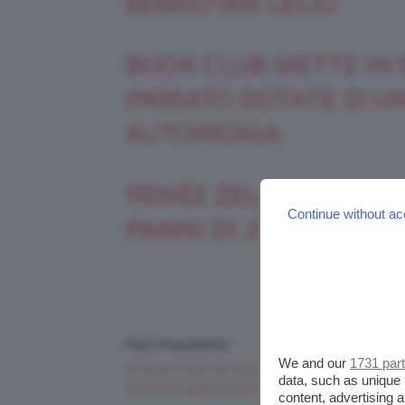
SEBASTIÁN LELIO
BOOK CLUB METTE IN 
PASSATO DOTATE DI U
AUTOIRONIA
RENÉE ZELLWEGER SI 
Continue without ac
PANNI DI JUDY GARLA
Post Precedente
We and our
1731 par
Prodotti finiti dal TeamClio 💄 Make-up, Hair
data, such as unique 
Skincare quali ricompreremo?
content, advertising