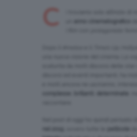
C
i troviamo solo all’inizio di
un
anno
cinematografico
d
i film con
protagoniste femm
Dopo il
#metoo
e il
Time’s Up
, Holly
una nuova visione del cinema. La vog
scaturita da molti discorsi delle sta
discorsi ed eventi importanti, ha inizi
e molti ancora ne usciranno, interes
complesse
,
brillanti
,
determinate
, 
raccontare.
Nel post di oggi ho quindi pensato d
nel 2019
, ovvero tutte le
pellicole
d