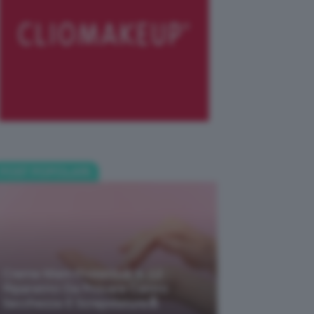
POST POPOLARI
Creme Mani Protettive ✨ 12
Riparatrici Da Provare Contro
Secchezza E Screpolature🔝