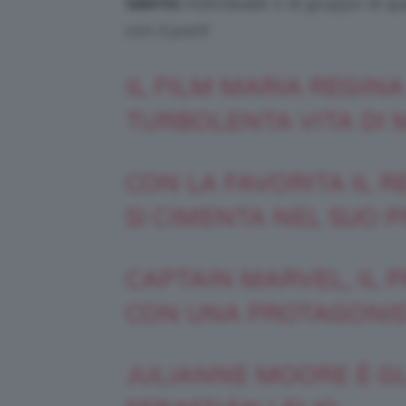
talento
individuale o di gruppo di q
con il post!
IL FILM MARIA REGINA
TURBOLENTA VITA DI 
CON LA FAVORITA IL R
SI CIMENTA NEL SUO 
CAPTAIN MARVEL, IL 
CON UNA PROTAGONIS
JULIANNE MOORE È GL