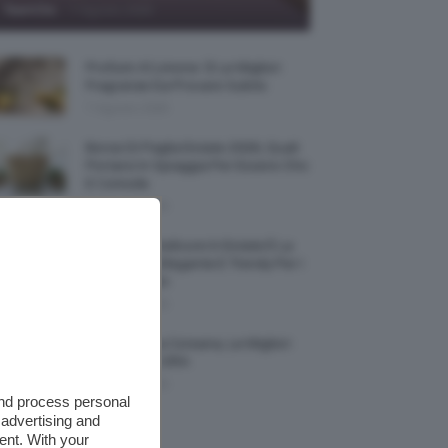
-
TeamClio
7 Agosto 2026
Profumi Al Limone 🍋 Le Migliori
Fragranze Da Provare Subito
7 Agosto 2026
Borse Di Paglia Estate 2026, Quali
Portarsi In Spiaggia Per Essere Chic
E Comode
7 Agosto 2026
La French Pedicure In Estate È La
Nail Art Più Elegante E Trendy Per I
Nostri Piedini
7 Agosto 2026
Tinta Labbra Coreana, Le Migliori
Da Provare ORA
7 Agosto 2026
and process personal
 advertising and
ent. With your