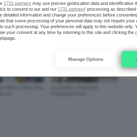
Kylie 💔
ur
1731 partners
may use precise geolocation data and identification 
ick to consent to our and our
1731 partners
’ processing as described 
detailed information and change your preferences before consenting
te that some processing of your personal data may not require your 
QUESTO AUTORE
t to such processing. Your preferences will apply to this website only
aw your consent at any time by returning to this site and clicking the
webpage.
Manage Options
io 2026: le ultime news
5 curiosità su Odissea di
dei VIP
Christopher Nolan