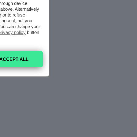
through device
above. Alternatively
 or to refuse
consent, but you
. You can change your
privacy policy
button
ACCEPT ALL