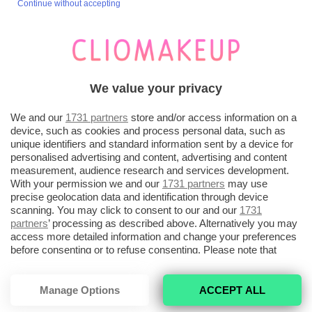
Continue without accepting
spesso io mi limito a 3.
Salva
We value your privacy
We and our
1731 partners
store and/or access information on a
device, such as cookies and process personal data, such as
unique identifiers and standard information sent by a device for
personalised advertising and content, advertising and content
measurement, audience research and services development.
With your permission we and our
1731 partners
may use
precise geolocation data and identification through device
scanning. You may click to consent to our and our
1731
partners
’ processing as described above. Alternatively you may
access more detailed information and change your preferences
before consenting or to refuse consenting. Please note that
Credits: Foto di Freepik | Rawpixel.com
some processing of your personal data may not require your
consent, but you have a right to object to such processing. Your
preferences will apply to this website only. You can change
Manage Options
ACCEPT ALL
Ci tengo a precisare che se la tua amica ha
your preferences or withdraw your consent at any time by