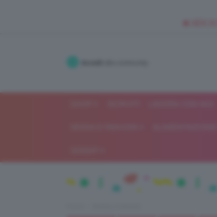
🥥 NEW IN
Accedi
alla community
SHOP
ISCRIVITI
LAVORA CON NOI
MODA E FASHION
ALIMENTAZIONE 
GOSSIP
Home
Beauty e bellezza