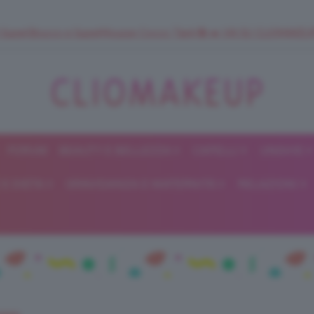
 SuperStrucco e SuperMousse Cocco Tiarè 🌺 ➡️ VAI SU CLIOMAK
FORUM
BEAUTY E BELLEZZA
CAPELLI
UNGHIE
ClioMakeUp
E DIETA
GRAVIDANZA E MATERNITÀ
RELAZIONI
Blog