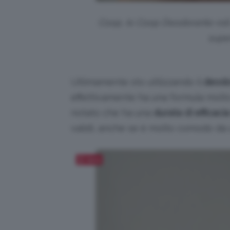
Coop, Io Coop Deodorante roll-
supe
Ultimamente sto utilizzando il
deodo
effettivamente ha una formula molto 
notato che ha una
durata di efficaci
validi, anche se è molto comodo da u
Salva