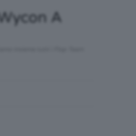
 Wycon A
iamo insieme tutti i Flop Team