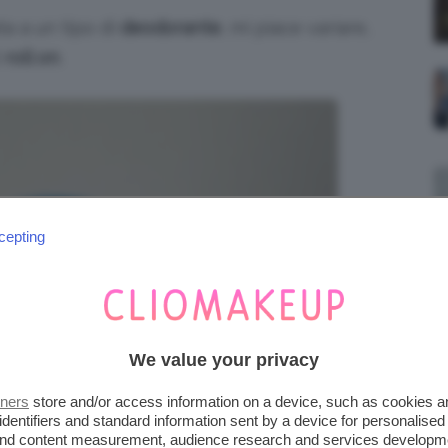
a a un tipo di
deodorante
, mi piace variare,
i
roll on
.
cepting
We value your privacy
tners
store and/or access information on a device, such as cookies 
identifiers and standard information sent by a device for personalised
 and content measurement, audience research and services developm