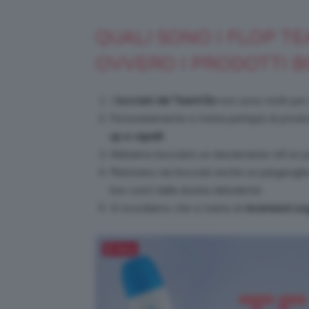
QUALI SONO I FLOP T
OVVERO I PRODOTTI B
I
bocciati del TeamClio
non sono molti per 
Fortunatamente si tratta perlopiù di prodo
up e capelli
.
Abbiamo bocciato un deodorante roll on poc
Rientrano nei bocciati anche un piegacigli
low cost) dalla durata deludente.
Vi ricordiamo che si tratta di
recensioni sog
Salva