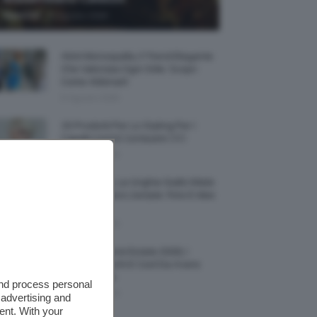
-
TeamClio
6 Agosto 2026
Abiti Monospalla, Il Trend Elegante
Che Valorizza Ogni Stile: Scopri
Come Abbinarli
6 Agosto 2026
15 Prodotti Per Lo Styling Per I
Capelli Corti E Cortissimi 💇🏻‍♀️
6 Agosto 2026
Honey Nails, Le Unghie Giallo Miele
Che Dominano L’estate: Foto E Idee
Nail Art
6 Agosto 2026
Vestiti Lingerie Estate 2026, I
Modelli Freschi E Cool Da Avere
Nell’armadio
and process personal
6 Agosto 2026
 advertising and
ent. With your