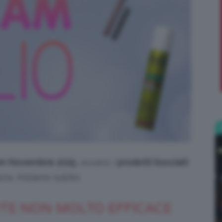
;)
am Novembre 2025
, ovvero i
prodotti bocciati
ora, iniziamo subito.
NTE NON MOLTO EFFICACE