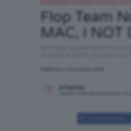
Beauty e bellezza
Flop TeamClio
IN EVIDENZA
TEAM
Flop Team N
MAC, I NOT 
Dal make-up deludente fino ai pr
Novembre 2025, i prodotti boccia
Pubblicato il: 16 Dicembre 2025
di TeamClio
Articolo scritto da una persona, no
Condividi su Facebook