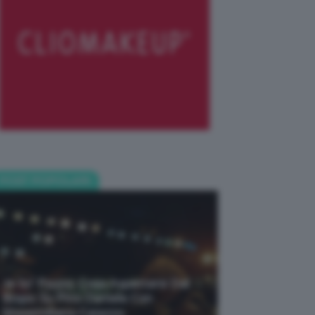
POST POPOLARI
Je So’ Pazzo: Cosa Aspettarsi Dal
Biopic Su Pino Daniele Con
Massimiliano Caiazzo