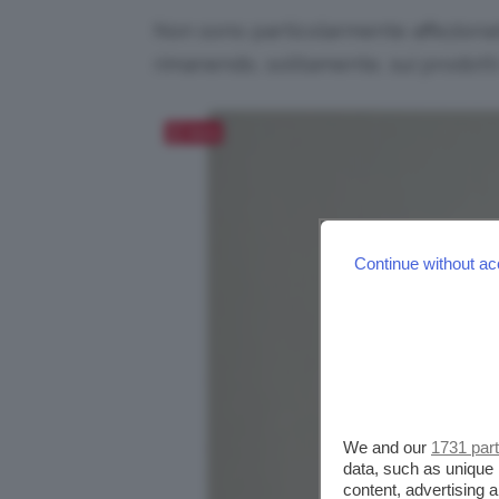
Non sono particolarmente affezionat
rimanendo, solitamente, sui prodott
Salva
Continue without ac
We and our
1731 par
data, such as unique 
content, advertising