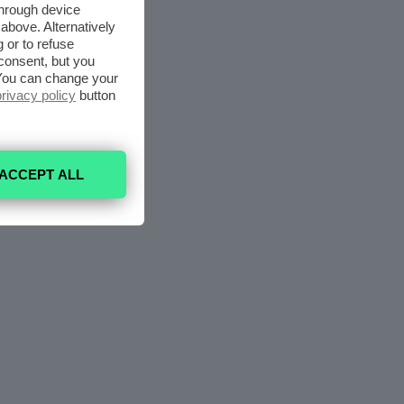
through device
above. Alternatively
 or to refuse
consent, but you
. You can change your
privacy policy
button
ACCEPT ALL