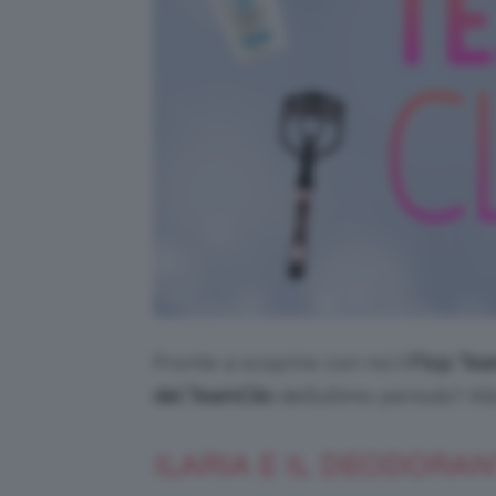
Pronte a scoprire con noi
i Flop Te
del TeamClio
dell’ultimo periodo? All
ILARIA E IL DEODORA