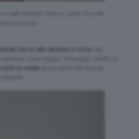
on 48h delicato. Prezzo: 1,90€ circa nei
rmercati Coop
rante roll-on 48h delicato Io Coop
che
delicata, forse troppo. Purtroppo, infatti, ho
a sotto la media
dei prodotti che ritengo
tilizzare.