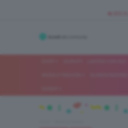
🥥 NEW IN
Accedi
alla community
SHOP
ISCRIVITI
LAVORA CON NOI
MODA E FASHION
ALIMENTAZIONE 
GOSSIP
Home
Beauty e bellezza