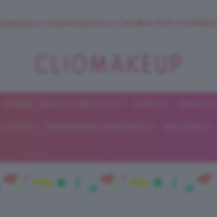
 SuperStrucco e SuperMousse Cocco Tiarè 🌺 ➡️ VAI SU CLIOMAK
FORUM
BEAUTY E BELLEZZA
CAPELLI
UNGHIE
ClioMakeUp
E DIETA
GRAVIDANZA E MATERNITÀ
RELAZIONI
Blog