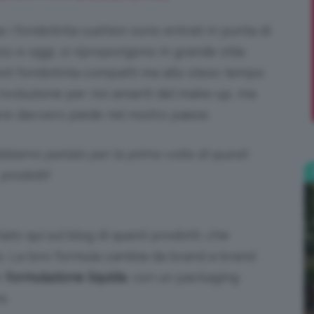
i fondotinta cushion sono entrati in punta di
;)
11 e oggi, si ripropongono in grande stile.
sti fondotinta compatti ma allo steso tempo
 rivoluzione per noi amanti del make-up, ma
e davvero piede nel nostro paese.
bbiamo parlato per la prima volta di questi
prodotti!
ato qui sul blog di questi prodotti, che
mo. La loro formula cambia da brand a brand
n
formulazione liquida
, con un packaging
e.