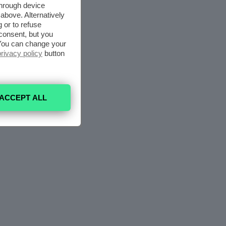
through device
above. Alternatively
 or to refuse
consent, but you
. You can change your
privacy policy
button
ACCEPT ALL