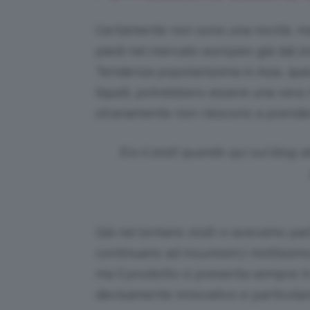
Certamente non sono una novità, ma 
piedi nel mercato europeo già dal 20
Tendenza popolarissima in Asia, que
liquidi, potrebbero essere una vera
stranamente non riescono a prender
Era il 2016 quando qui sul blog a
Già nel lontano 2016 vi avevamo parl
continuano ad incuriosirci moltissi
ma il prodotto si presenta sempre i
decisamente innovativo e particolar