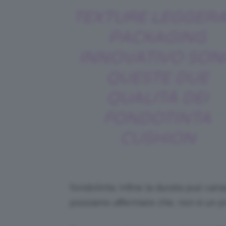
TEXTURE LEGGERA
PACKAGING
INNOVATIVO SON
QUESTE DUE
QUALITÀ DEI
FONDOTINTA
CUSHION
fondotinta. Infine la durata può va
possiamo affermare che, non è un pr