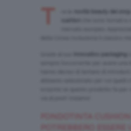
T
ra le
novità beauty del 2019
cushion
che sono tornati e 
mercato europeo. Apprezzati
della Corea rivoluziona il classico m
Grazie al suo
innovativo packaging
c
sempre l’occorrente per avere una b
hanno deciso di tentare di introdurl
abbiamo selezionato per voi quelli c
scoprire se questo prodotto fa per 
via al post! Iniziamo!
FONDOTINTA CUSHION
POTREBBERO ESSERE 