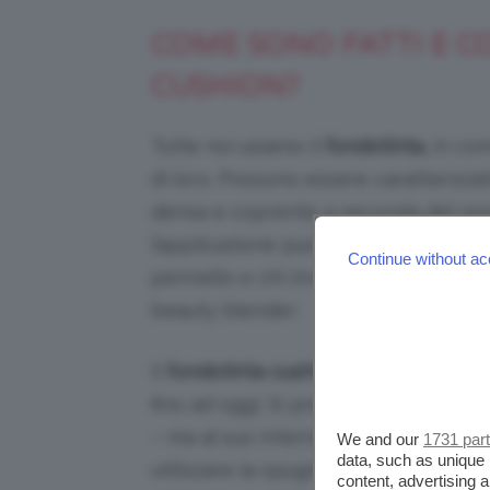
COME SONO FATTI E C
CUSHION?
Tutte noi usiamo il
fondotinta,
in comm
di loro. Possono essere caratterizza
densa e coprente a seconda del nostr
l’applicazione può variare, c’è chi ad
Continue without ac
pennello e chi invece non può assol
beauty blender.
Il
fondotinta cushion
cambia complet
fino ad oggi. Si presenta in un forma
– ma al suo interno, sorpresa, il pro
We and our
1731 par
data, such as unique 
utilizzare la spugnetta che viene da
content, advertising