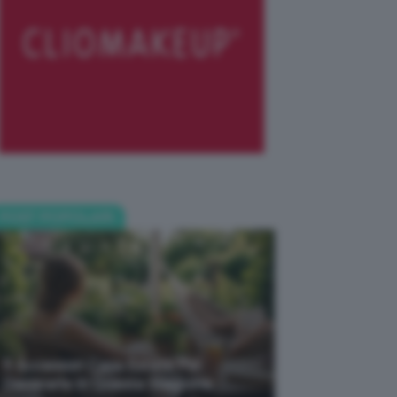
POST POPOLARI
5 Accessori Casa Estate Per
Decorarla In Questa Stagione