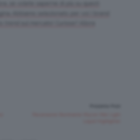
ra, se volete saperne di più su questi
agina. Abbiamo selezionato per voi i brand
o trend sul mercato! Curiose? Allora
Prossimo Post
si
Recensione Illuminante Wycon Wet Light
Liquid Highlighter