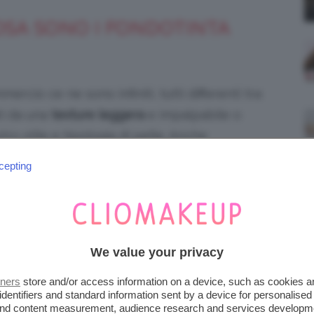
OSA SONO I FONDOTINTA
ercio ce ne sono infiniti, tutti differenti tra
ti da una
texture leggera
e impalpabile o
o stile e tipologia di pelle. Anche
ora stendere il proprio fondotinta con il
cepting
utamente vivere senza la propria fedelissima
amente le regole che abbiamo conosciuto
We value your privacy
to compatto – simile al cofanetto della cipria
dotto è liquido! Per applicarlo è necessario
tners
store and/or access information on a device, such as cookies 
identifiers and standard information sent by a device for personalised
ta in dotazione e fare una leggera pressione
 and content measurement, audience research and services developm