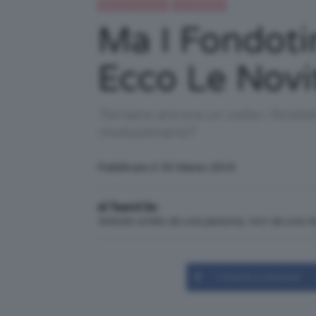
Beauty e bellezza
IN EVIDENZA
Ma I Fondoti
Ecco Le Novi
Tornano ancora un volta i fondo
rivoluzionario?
Pubblicato il: 30 Marzo 2019
di TeamClio
Articolo scritto da una persona, non da una 
Condividi su Facebook