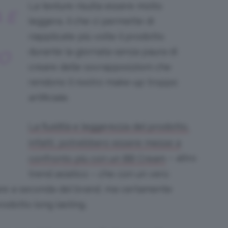
La texture risulta essere molto
 E
leggera, il che ci permette di
riapplicate più volte il prodotto
durante la giornata senza paura di
O
creare delle sovrapposizioni che
rendono il nostro make-up troppo
artificiale.
La fluidità e leggerezza del prodotto,
infatti, potrebbero essere messe a
– altro
confronto più con un BB Cream
trend asiatico – che con un vero
riare a seconda del brand, ma certamente
odotto long lasting.