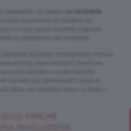
è impossibile non parlare dei
fondotinta
cercano nuovamente di introdursi nel
ssimi in asia, questo prodotto originario
Bellezza
etodo di applicazione del fondotinta.
i permette di portare comodamente in borsa
ase perfetta. Sono tantissimi i brand che
e
i sul nostro mercato e noi del TeamClio
he riteniamo più performanti! Curiose di
voi? Allora, non perdiamo tempo, e diamo il
Makeup
 ECCO PERCHÈ
UNA RIVOLUZIONE