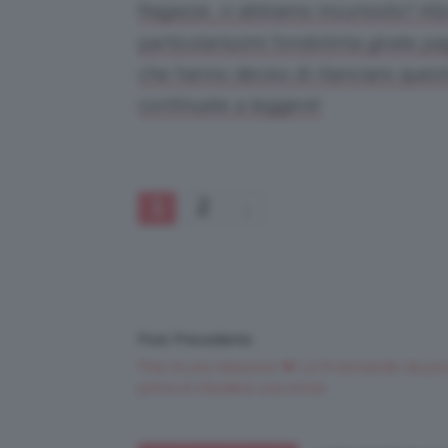
Ragazze, vi abbiamo incuriosito? Allo
particolarissimi fondotinta girate p
che hanno deciso di rilanciare quest
continuate a leggere!
1
2
Post Precedente
Fine di una relazione 💔 Le 6 domande da por
prima di chiudere una storia