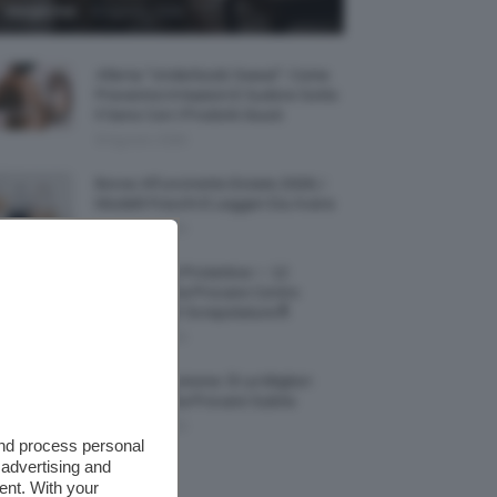
-
Giorgia Asti
8 Agosto 2026
Allerta “Underboob Sweat”: Come
Prevenire Irritazioni E Sudore Sotto
Il Seno Con I Prodotti Giusti
8 Agosto 2026
Borse All’uncinetto Estate 2026, I
Modelli Freschi E Leggeri Da Avere
8 Agosto 2026
Creme Mani Protettive ✨ 12
Riparatrici Da Provare Contro
Secchezza E Screpolature🔝
7 Agosto 2026
Profumi Al Limone 🍋 Le Migliori
Fragranze Da Provare Subito
7 Agosto 2026
and process personal
 advertising and
ent. With your