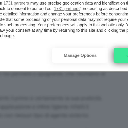
 modo da far fuoriuscire il prodotto.
ur
1731 partners
may use precise geolocation data and identification 
ick to consent to our and our
1731 partners
’ processing as described 
detailed information and change your preferences before consenting
te that some processing of your personal data may not require your 
NDOTINTA CUSHION: ECCO
t to such processing. Your preferences will apply to this website only
aw your consent at any time by returning to this site and clicking the
TEXTURE
webpage.
he di questo prodotto è che ci permette di
Manage Options
otinta preferito. A differenza delle classiche
plastica, non rischiamo di rovinarlo e inoltre
noi pennelli o spugnette, che rischiamo di
nti; il primo è certamente la sua praticità,
pplicazione e infine l’igiene: infatti il
o con nessun tipo di agente esterno.