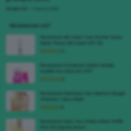
-
Giorgia Asti
7 Agosto 2026
RECENSIONI HOT
Recensione BB Cream Yves Rocher Hydra
Water-Plump BB Cream SPF 50
Recensione Protezione Solare Veralab
Invisible Sun Stick 50+ SPF
Recensione Maschera Viso Sephora Idrogel
Vitamina C Glow Mask
Recensione Siero Viso D’Alba White Truffle
First Oil Capsule Serum