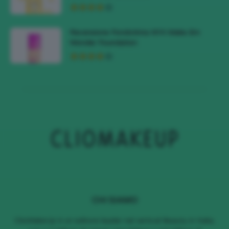
Recensione Fondotinta NYX Make Em
Wonder Foundation
CHI SIAMO
ClioMakeUp è un editore leader nel vertical Beauty in Italia,