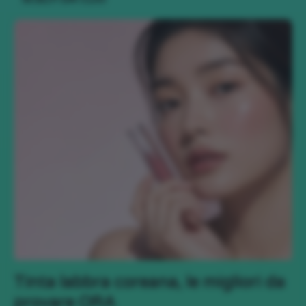
Tinta labbra coreana, le migliori da
provare ORA