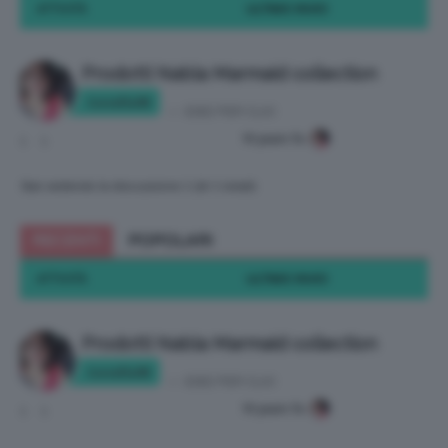
ATTIVITÀ
ULTIMO INVIO
Prodotti Nabla Marmaid collection
tonella90
in:
IDEE PER CLIO
10 years fa
1
1
Stai vedendo la discussione 1 (di 1 totali)
RECENTI
POPOLARI
ATTIVITÀ
ULTIMO INVIO
Prodotti Nabla Marmaid collection
tonella90
in:
IDEE PER CLIO
10 years fa
1
1