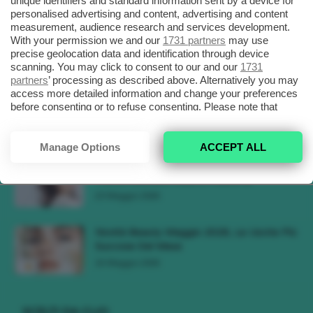
unique identifiers and standard information sent by a device for
personalised advertising and content, advertising and content
measurement, audience research and services development.
Tendenza Trucco Sunburn Blush, Come
With your permission we and our
1731 partners
may use
Ricreare L’effetto Bonne Mine Estivo Di...
precise geolocation data and identification through device
6 Giugno 2026
scanning. You may click to consent to our and our
1731
partners
’ processing as described above. Alternatively you may
access more detailed information and change your preferences
Tendenze Colore Capelli Primavera Estate
before consenting or to refuse consenting. Please note that
2026, Il Pink Pomelo Si Prende...
some processing of your personal data may not require your
31 Maggio 2026
consent, but you have a right to object to such processing. Your
preferences will apply to this website only. You can change
Manage Options
ACCEPT ALL
your preferences or withdraw your consent at any time by
Tendenza Cherry Blossom Make-Up, Il
returning to this site and clicking the
privacy policy
button at the
Trucco Delicato Rosa E Fresco 🌸
bottom of the webpage.
23 Maggio 2026
Novità Beauty Maggio 2026, Le Uscite Più
Succose Del Mese
16 Maggio 2026
SCELTI DA CLIO