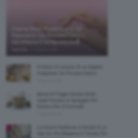
Creme Mani Protettive ✨ 12
Riparatrici Da Provare Contro
Secchezza E Screpolature🔝
-
TeamClio
7 Agosto 2026
Profumi Al Limone 🍋 Le Migliori
Fragranze Da Provare Subito
7 Agosto 2026
Borse Di Paglia Estate 2026,
Quali Portarsi In Spiaggia Per
Essere Chic E Comode
7 Agosto 2026
La French Pedicure In Estate È La
Nail Art Più Elegante E Trendy Per