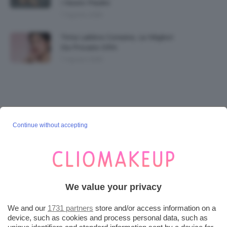
I Nostri Piedini
7 Agosto 2026
Tinta Labbra Coreana, Le Migliori
Da Provare ORA
7 Agosto 2026
SEGUICI SU INSTAGRAM
Continue without accepting
@CLIOMAKEUP_OFFICIAL
POST POPOLARI
We value your privacy
Cherry Red Make-Up 🍒 Gli Step Per
We and our
1731 partners
store and/or access information on a
Ricreare Il Trend Di...
device, such as cookies and process personal data, such as
3 Agosto 2026