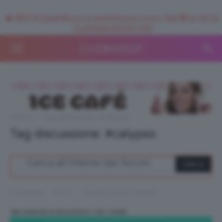
🥥 NEW IN SuperStrucco e SuperMousse Cocco Tiarè 🌺 ➡️ VAI SU
CLIOMAKEUPSHOP.COM
Forum
›
Tag discussione: #calypso
Tag discussione: #calypso
›
›
Homepage
Forum
Tag discussione: #calypso
Stai vedendo la discussione 1 (di 1 totali)