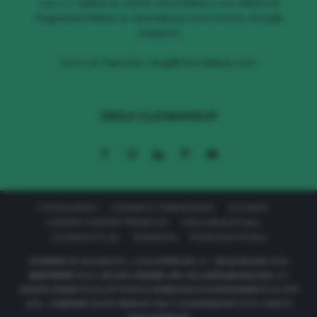
con 1.7 Milioni di Utenti Unici/Mese e 4.6 Milioni di
Pageviews/Mese su cliomakeup.com | Fonte: Google
Analytics
Scrivi al TeamClio:
blog@cliomakeup.com
SEGUI CLIOMAKEUP
Comunicazioni
Contatti & Collaborazioni
Chi Siamo
LAVORA CON NOI TEAMCLIO
Informativa Privacy
Condizioni D’uso
Redazione
Preferenze Privacy
POWERED BY 611LAB S.R.L. | VIA CORRIDONI, 11 - 20122 MILANO P.IVA
08657590967 R.E.A. MILANO 2040569 | PEC: 611LABSRL@LEGALMAIL.IT |
SOCIETÀ SOGGETTA ALL’ATTIVITÀ DI DIREZIONE E COORDINAMENTO DI 177C
S.R.L. | DESIGNED IN NYC MADE IN ITALY | CLIOMAKEUP © TUTTI I DIRITTI