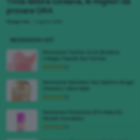
Tinta labbra coreana, le migliori da
provare ORA
-
Giorgia Asti
7 Agosto 2026
RECENSIONI HOT
Recensione Patches Occhi Biodance
Collagen Peptide Eye Patches
Recensione Maschera Viso Sephora Idrogel
Vitamina C Glow Mask
Recensione Fondotinta NYX Make Em
Wonder Foundation