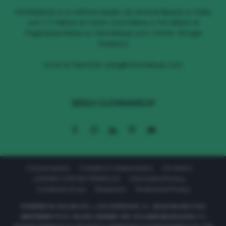
ClioMakeUp è un editore leader nel vertical Beauty in Italia,
con 1.7 Milioni di Utenti Unici/Mese e 4.6 Milioni di
Pageviews/Mese su cliomakeup.com | Fonte: Google
Analytics
Scrivi al TeamClio:
blog@cliomakeup.com
SEGUI CLIOMAKEUP
Comunicazioni
Contatti & Collaborazioni
Chi Siamo
LAVORA CON NOI TEAMCLIO
Informativa Privacy
Condizioni D’uso
Redazione
Preferenze Privacy
POWERED BY 611LAB S.R.L. | VIA CORRIDONI, 11 - 20122 MILANO P.IVA
08657590967 R.E.A. MILANO 2040569 | PEC: 611LABSRL@LEGALMAIL.IT |