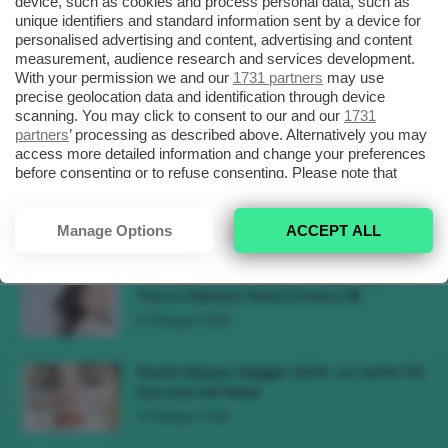
device, such as cookies and process personal data, such as
Ricreare Il Trend Di...
unique identifiers and standard information sent by a device for
3 Agosto 2026
personalised advertising and content, advertising and content
measurement, audience research and services development.
With your permission we and our
1731 partners
may use
Tendenza Trucco Sunburn Blush, Come
precise geolocation data and identification through device
Ricreare L’effetto Bonne Mine Estivo Di...
scanning. You may click to consent to our and our
1731
6 Giugno 2026
partners
’ processing as described above. Alternatively you may
access more detailed information and change your preferences
before consenting or to refuse consenting. Please note that
Tendenze Colore Capelli Primavera Estate
some processing of your personal data may not require your
2026, Il Pink Pomelo Si Prende...
consent, but you have a right to object to such processing. Your
31 Maggio 2026
preferences will apply to this website only. You can change
Manage Options
ACCEPT ALL
your preferences or withdraw your consent at any time by
returning to this site and clicking the
privacy policy
button at the
Tendenza Cherry Blossom Make-Up, Il
bottom of the webpage.
Trucco Delicato Rosa E Fresco 🌸
23 Maggio 2026
Novità Beauty Maggio 2026, Le Uscite Più
Succose Del Mese
16 Maggio 2026