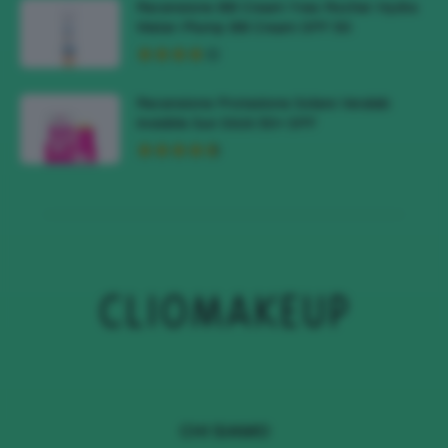
Recensione BB Cream Yves Rocher Hydra
Water-Plump BB Cream SPF 50
Recensione Protezione Solare Veralab
Invisible Sun Stick 50+ SPF
CHI SIAMO