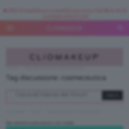
🥥 NEW IN SuperStrucco e SuperMousse Cocco Tiarè 🌺 ➡️ VAI SU
CLIOMAKEUPSHOP.COM
Forum
›
Tag discussione: cosmeceutica
Tag discussione: cosmeceutica
›
›
Homepage
Forum
Tag discussione: cosmeceutica
Stai vedendo la discussione 1 (di 1 totali)