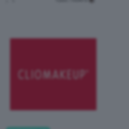
9 years, 1 month fa
3
8