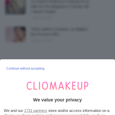
La French Pedicure In Estate È La
Nail Art Più Elegante E Trendy Per
I Nostri Piedini
7 Agosto 2026
Tinta Labbra Coreana, Le Migliori
Da Provare ORA
7 Agosto 2026
Continue without accepting
SEGUICI SU INSTAGRAM
@CLIOMAKEUP_OFFICIAL
We value your privacy
POST POPOLARI
We and our
1731 partners
store and/or access information on a
Cherry Red Make-Up 🍒 Gli Step Per