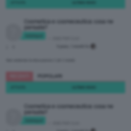
ATTIVITÀ
ULTIMO INVIO
Cosmetica e cosmeceutica: cosa ne
pensate?
Adelepal
in:
IDEE PER CLIO
9 years, 1 month fa
3
8
Stai vedendo la discussione 1 (di 1 totali)
RECENTI
POPOLARI
ATTIVITÀ
ULTIMO INVIO
Cosmetica e cosmeceutica: cosa ne
pensate?
Adelepal
in:
IDEE PER CLIO