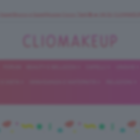
 SuperStrucco e SuperMousse Cocco Tiarè 🌺 ➡️ VAI SU CLIOMAK
FORUM
BEAUTY E BELLEZZA
CAPELLI
UNGHIE
ClioMakeUp
E DIETA
GRAVIDANZA E MATERNITÀ
RELAZIONI
Blog