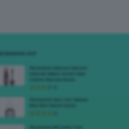
ECENSIONI HOT
Recensione Mascara Marrone
Deborah Milano Instant Maxi
Volume Mascara Brown
Recensione Siero Viso Meisani
Blue Elixir Retinol Serum
Recensione BB Cream Yves