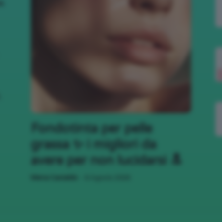
nk
,
Fondotinta per pelle
grassa ✨ i migliori da
avere per non lucidarsi 🔝
-
Mena Castaldo
6 Agosto 2026