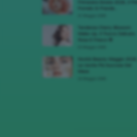
Primavera Estate 2026, Il Pi
Pomelo Si Prende...
31 Maggio 2026
Tendenza Cherry Blossom
Make-Up, Il Trucco Delicato
Rosa E Fresco 🌸
23 Maggio 2026
Novità Beauty Maggio 2026
Le Uscite Più Succose Del
Mese
16 Maggio 2026