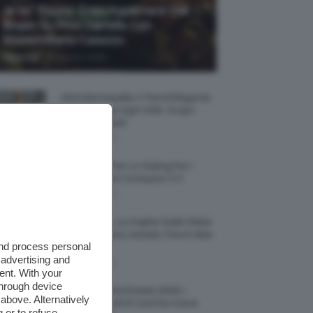
Je So’ Pazzo: Cosa Aspettarsi Dal
Biopic Su Pino Daniele Con
Massimiliano Caiazzo
-
TeamClio
6 Agosto 2026
Abiti Monospalla, Il Trend Elegante
Che Valorizza Ogni Stile: Scopri
Come Abbinarli
6 Agosto 2026
15 Prodotti Per Lo Styling Per I
Capelli Corti E Cortissimi 💇🏻‍♀️
6 Agosto 2026
Honey Nails, Le Unghie Giallo Miele
Che Dominano L’estate: Foto E Idee
and process personal
Nail Art
 advertising and
6 Agosto 2026
ent. With your
through device
Vestiti Lingerie Estate 2026, I
above. Alternatively
Modelli Freschi E Cool Da Avere
 or to refuse