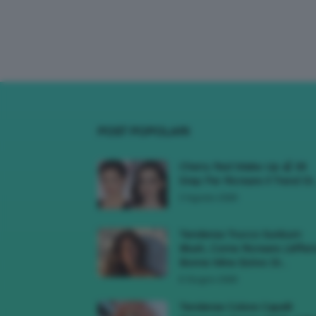
POST POPOLARI
Cherry Red Make-Up 🍒 Gli
Step Per Ricreare Il Trend Di..
3 Agosto 2026
Tendenza Trucco Sunburn
Blush, Come Ricreare L’effet
Bonne Mine Estivo Di...
6 Giugno 2026
Tendenze Colore Capelli