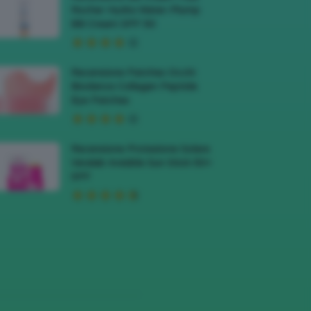
Rocher Hydra Water-Plump
BB Cream SPF 50
Recensione Patches Occhi
Biodance Collagen Peptide
Eye Patches
Recensione Protezione Solare
Veralab Invisible Sun Stick 50+
SPF