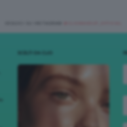
SEGUICI SU INSTAGRAM
@CLIOMAKEUP_OFFICIAL
SCELTI DA CLIO
R
.
to