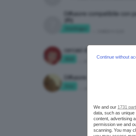
Diffusore compatibile con p
385
Sterlingps
in:
CHIEDI A CLIO
cercasi diffusore
Continue without ac
Kla9
in:
PRODOTTI PER CAPELLI
Diffusore ciclonico
Frnc
in:
PRODOTTI PER CAPELLI
We and our
1731 par
data, such as unique 
content, advertising
permission we and o
scanning. You may cl
you may access more 