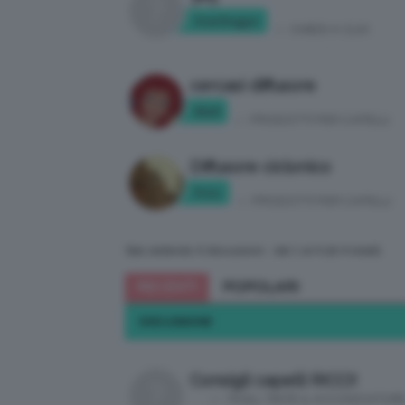
Sterlingps
in:
CHIEDI A CLIO
cercasi diffusore
Kla9
in:
PRODOTTI PER CAPELLI
Diffusore ciclonico
Frnc
in:
PRODOTTI PER CAPELLI
Stai vedendo 4 discussioni - dal 1 al 4 (di 4 totali)
RECENTI
POPOLARI
DISCUSSIONE
Consigli capelli RICCI!
in:
TAGLI, TINTE & ACCONCIATUR