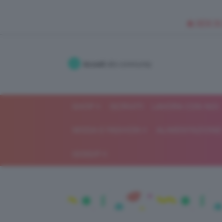
🥥 NEW IN
Accedi
alla community
SHOP
ISCRIVITI
LAVORA CON NOI
MODA E FASHION
ALIMENTAZIONE 
GOSSIP