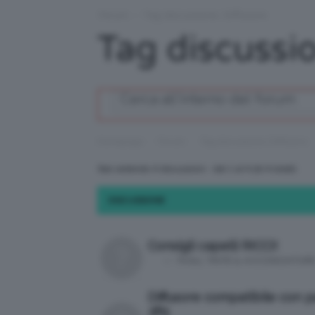
Forum
›
Tag discussione: Diffusore
Tag discussi
›
›
Homepage
Forum
Tag discussione: Diffusore
Stai vedendo 4 discussioni - dal 1 al 4 (di 4 totali)
DISCUSSIONE
Consigli capelli RICCI!
in:
TAGLI, TINTE & ACCONCIATUR
Diffusore compatibile con p
385