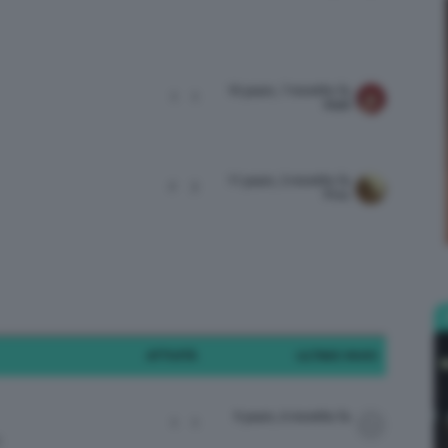
10 years, 7 months fa
1
1
Bellezza
Kla9
11 years, 3 months fa
2
3
Frnc
e
ATTIVITÀ
ULTIMO INVIO
Makeup
9 years, 6 months fa
1
1
E