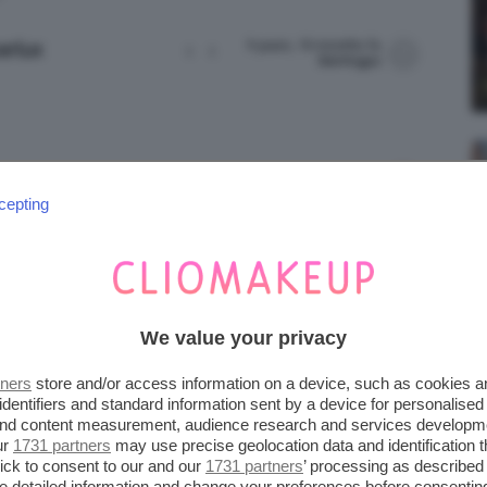
9 years, 10 months fa
;)
arlux
1
1
Sterlingps
10 years, 7 months fa
1
1
Kla9
cepting
11 years, 3 months fa
2
3
Frnc
We value your privacy
tners
store and/or access information on a device, such as cookies 
identifiers and standard information sent by a device for personalised
 and content measurement, audience research and services developm
ur
1731 partners
may use precise geolocation data and identification 
ick to consent to our and our
1731 partners
’ processing as described 
detailed information and change your preferences before consenting