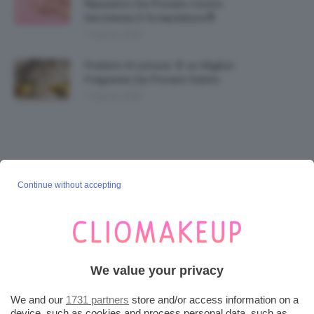
Riparatrici Da Provare Contro
Secchezza E Screpolature🔝
7 Agosto 2026
Profumi Al Limone 🍋 Le Migliori
Fragranze Da Provare Subito
7 Agosto 2026
SEGUICI SU INSTAGRAM
Continue without accepting
@CLIOMAKEUP_OFFICIAL
POST POPOLARI
We value your privacy
Cherry Red Make-Up 🍒 Gli Step Per
We and our
1731 partners
store and/or access information on a
Ricreare Il Trend Di...
device, such as cookies and process personal data, such as