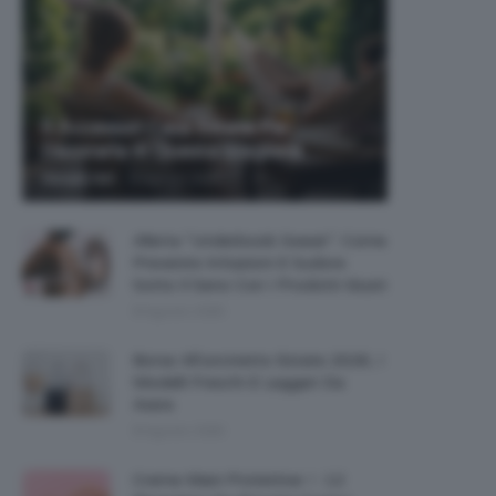
5 Accessori Casa Estate Per
Decorarla In Questa Stagione
-
Giorgia Asti
8 Agosto 2026
Allerta “Underboob Sweat”: Come
Prevenire Irritazioni E Sudore
Sotto Il Seno Con I Prodotti Giusti
8 Agosto 2026
Borse All’uncinetto Estate 2026, I
Modelli Freschi E Leggeri Da
Avere
8 Agosto 2026
Creme Mani Protettive ✨ 12