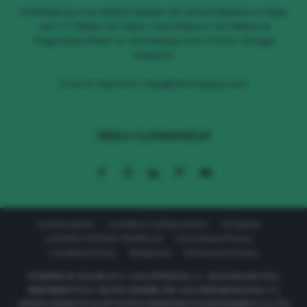
ClioMakeUp è un editore leader nel vertical Beauty in Italia,
con 1.7 Milioni di Utenti Unici/Mese e 4.6 Milioni di
Pageviews/Mese su cliomakeup.com | Fonte: Google
Analytics
Scrivi al TeamClio:
blog@cliomakeup.com
SEGUI CLIOMAKEUP
Comunicazioni
Contatti & Collaborazioni
Chi Siamo
LAVORA CON NOI TEAMCLIO
Informativa Privacy
Condizioni D’uso
Redazione
Preferenze Privacy
POWERED BY 611LAB S.R.L. | VIA CORRIDONI, 11 - 20122 MILANO P.IVA
08657590967 R.E.A. MILANO 2040569 | PEC: 611LABSRL@LEGALMAIL.IT |
SOCIETÀ SOGGETTA ALL’ATTIVITÀ DI DIREZIONE E COORDINAMENTO DI 177C