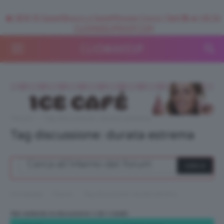
🥥 NEW IN SuperStrucco e SuperMousse Cocco Tiarè 🌺 ➡️ VAI SU
CLIOMAKEUPSHOP.COM
Forum
›
Tag discussione: durata estrema
Tag discussione: durata estrema
›
›
Homepage
Forum
Tag discussione: durata estrema
Stai vedendo la discussione 1 (di 1 totali)