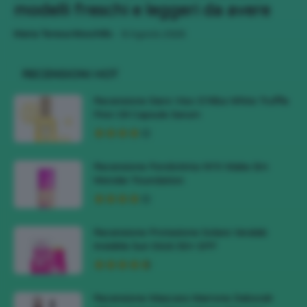
modelli freschi e leggeri da avere
-
Maria Teresa Moschillo
8 Agosto 2026
RECENSIONI HOT
Recensione Siero Viso D’Alba White Truffle
First Oil Capsule Serum
Recensione Fondotinta NYX Make Em
Wonder Foundation
Recensione Protezione Solare Veralab
Invisible Sun Stick 50+ SPF
Recensione Mascara Marrone Deborah