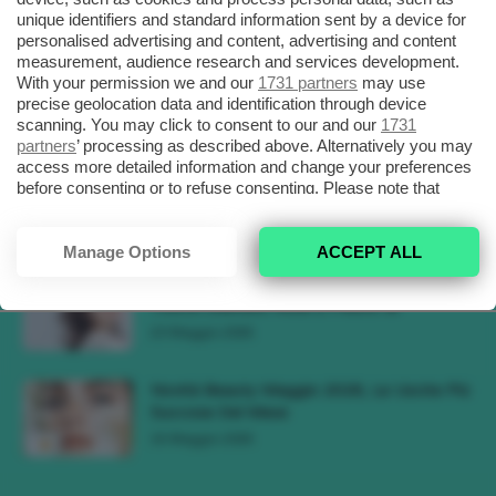
3 Agosto 2026
unique identifiers and standard information sent by a device for
personalised advertising and content, advertising and content
measurement, audience research and services development.
Tendenza Trucco Sunburn Blush, Come
With your permission we and our
1731 partners
may use
Ricreare L’effetto Bonne Mine Estivo Di...
precise geolocation data and identification through device
6 Giugno 2026
scanning. You may click to consent to our and our
1731
partners
’ processing as described above. Alternatively you may
access more detailed information and change your preferences
Tendenze Colore Capelli Primavera Estate
before consenting or to refuse consenting. Please note that
2026, Il Pink Pomelo Si Prende...
some processing of your personal data may not require your
31 Maggio 2026
consent, but you have a right to object to such processing. Your
preferences will apply to this website only. You can change
Manage Options
ACCEPT ALL
your preferences or withdraw your consent at any time by
Tendenza Cherry Blossom Make-Up, Il
returning to this site and clicking the
privacy policy
button at the
Trucco Delicato Rosa E Fresco 🌸
bottom of the webpage.
23 Maggio 2026
Novità Beauty Maggio 2026, Le Uscite Più
Succose Del Mese
16 Maggio 2026