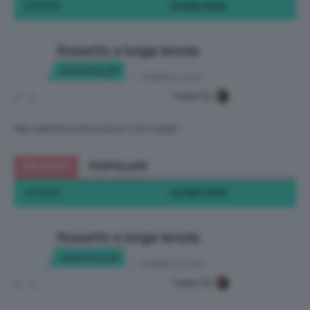
ATTIVITÀ
ULTIMO INVIO
Rossetto a lunga tenuta
valentina_87
in:
CHIEDI A CLIO
7 years fa
4
5
Stai vedendo la discussione 1 (di 1 totali)
RECENTI
POPOLARI
ATTIVITÀ
ULTIMO INVIO
Rossetto a lunga tenuta
valentina_87
in:
CHIEDI A CLIO
7 years fa
4
5