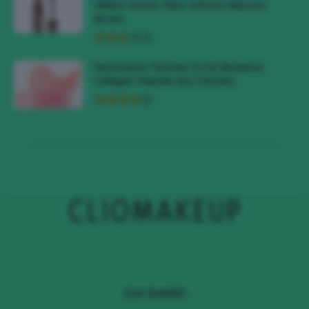
Milano Instant Maxi Volume Mascara
Brown
Recensione Patches Occhi Biodance
Collagen Peptide Eye Patches
CHI SIAMO