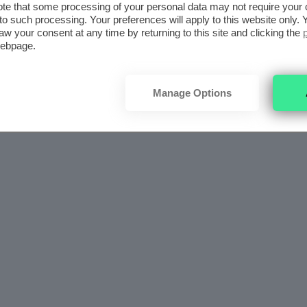
te that some processing of your personal data may not require your 
10 years, 6 months fa
Liquid
3
4
t to such processing. Your preferences will apply to this website only
aw your consent at any time by returning to this site and clicking the
webpage.
E
Manage Options
10 years, 10 months fa
 PROOF
2
5
ClioZammatteo