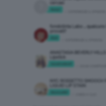
cercasi
NatyC
in:
ESPERIENZE & OPINIONI
fondotinta Labo … qualcuno 
provati?
Kla9
in:
ESPERIENZE & OPINIONI
ANASTASIA BEVERLY HILLS 
Lipstick
SaraFireWolf
in:
DOVE COMPRAR
NYC: ROSSETTO SMOOCH
LIQUID LIP STAIN
Monica005
in:
CHIEDI A CLIO