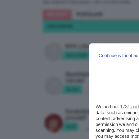
Stai vedendo 5 discussioni - dal 1 al 5 (di 5 totali)
RECENTI
POPOLARI
DISCUSSIONE
NYX LIQUID SUEDE
Marti1097
Continue without ac
in:
ESPERIENZE & OPIN
Illuminante liquido ed eco
cercasi
NatyC
in:
ESPERIENZE & OPINIONI
We and our
1731 par
fondotinta Labo … qualcuno 
data, such as unique 
provati?
content, advertising
permission we and o
Kla9
in:
ESPERIENZE & OPINIONI
scanning. You may cl
you may access more 