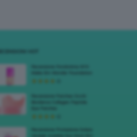
ECENSIONI HOT
Recensione Fondotinta NYX
Make Em Wonder Foundation
Recensione Patches Occhi
Biodance Collagen Peptide
Eye Patches
Recensione Protezione Solare
Veralab Invisible Sun Stick 50+