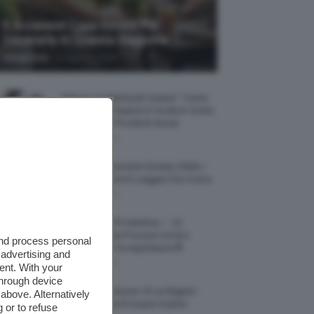
5 Accessori Casa Estate Per
Decorarla In Questa Stagione
-
Giorgia Asti
8 Agosto 2026
Allerta “Underboob Sweat”: Come
Prevenire Irritazioni E Sudore Sotto
Il Seno Con I Prodotti Giusti
8 Agosto 2026
Borse All’uncinetto Estate 2026, I
Modelli Freschi E Leggeri Da Avere
8 Agosto 2026
Creme Mani Protettive ✨ 12
Riparatrici Da Provare Contro
and process personal
Secchezza E Screpolature🔝
 advertising and
7 Agosto 2026
ent. With your
through device
Profumi Al Limone 🍋 Le Migliori
above. Alternatively
Fragranze Da Provare Subito
 or to refuse