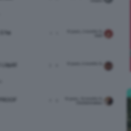
missDx
Bellezza
10 years, 2 months fa
li ha
1
1
Kla9
10 years, 6 months fa
Liquid
3
4
e
E
10 years, 10 months fa
 PROOF
2
5
ClioZammatteo
Makeup