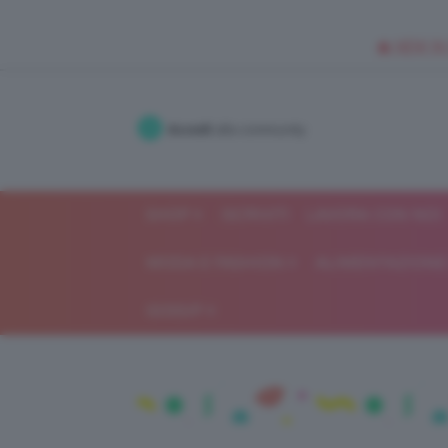
🥥 NEW IN
Accedi
alla community
SHOP
ISCRIVITI
LAVORA CON NOI
MODA E FASHION
ALIMENTAZIONE 
GOSSIP