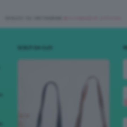
SEGUICI SU INSTAGRAM
@CLIOMAKEUP_OFFICIAL
SCELTI DA CLIO
R
.
to
nk