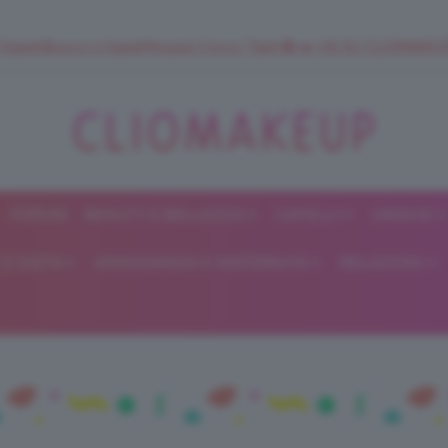
 SuperStrucco e SuperMousse Cocco Tiarè 🌺 ➡️ VAI SU CLIOMAK
FORUM
BEAUTY E BELLEZZA
CAPELLI
UNGHIE
ClioMakeUp
E DIETA
GRAVIDANZA E MATERNITÀ
RELAZIONI
Blog