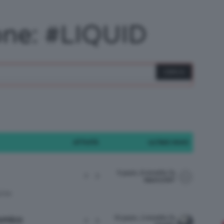
/
one: #LIQUID
Tutto
ATTIVITÀ
ULTIMO INVIO
su
9 years, 8 months fa
2
3
Marti1097
IONI
Trucco,
10 years, 2 months fa
nomico
2
3