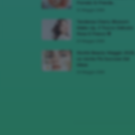
Pomelo Si Prende...
31 Maggio 2026
Tendenza Cherry Blossom
Make-Up, Il Trucco Delicato
Rosa E Fresco 🌸
23 Maggio 2026
Novità Beauty Maggio 2026
Le Uscite Più Succose Del
Mese
16 Maggio 2026