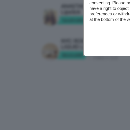
consenting. Please no
ANASTASIA BEVERLY HILLS 
have a right to objec
Lipstick
preferences or withdr
at the bottom of the 
SaraFireWolf
in:
DOVE COMPRAR
NYC: ROSSETTO SMOOCH
LIQUID LIP STAIN
Monica005
in:
CHIEDI A CLIO