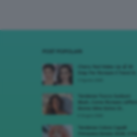
POST POPOLARI
Cherry Red Make-Up 🍒 Gli
Step Per Ricreare Il Trend Di..
3 Agosto 2026
Tendenza Trucco Sunburn
Blush, Come Ricreare L’effet
Bonne Mine Estivo Di...
6 Giugno 2026
Tendenze Colore Capelli
Primavera Estate 2026, Il Pi