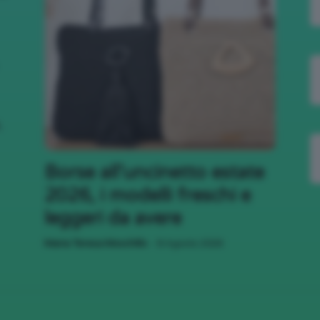
,
Borse all’uncinetto estate
2026, i modelli freschi e
leggeri da avere
-
Maria Teresa Moschillo
8 Agosto 2026