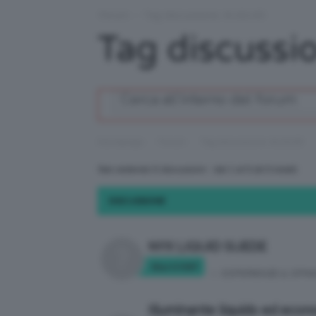
Forum
›
Tag discussione: #LIQUID
Tag discussi
›
›
Homepage
Forum
Tag discussione: #LIQUID
Stai vedendo 5 discussioni - dal 1 al 5 (di 5 totali)
DISCUSSIONE
NYX LIQUID SUEDE
Marti1097
in:
ESPERIENZE & OPIN
Illuminante liquido ed eco