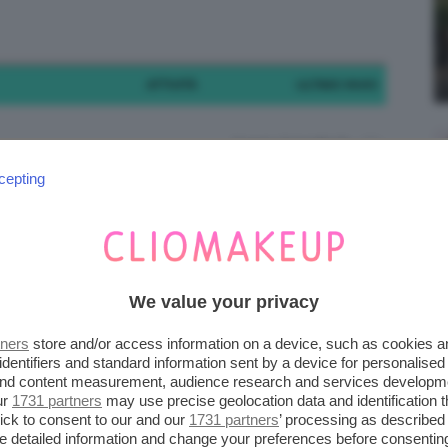
;)
ATTIVITÀ
ULTIMO INVIO
9 years, 8 months fa
2
3
Marti1097
cepting
IONI
10 years, 2 months fa
nomico
2
3
missDx
We value your privacy
tners
store and/or access information on a device, such as cookies 
10 years, 2 months fa
li ha
1
1
identifiers and standard information sent by a device for personalised
Kla9
 and content measurement, audience research and services developm
ur
1731 partners
may use precise geolocation data and identification 
ick to consent to our and our
1731 partners
’ processing as described 
detailed information and change your preferences before consenting