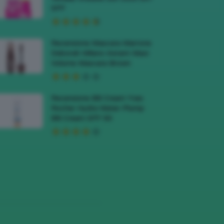
SPF
Recensione Mascara Marrone
Deborah Milano Instant Maxi
Volume Mascara Brown
Recensione BB Cream Yves
Rocher Hydra Water-Plump
BB Cream SPF 50