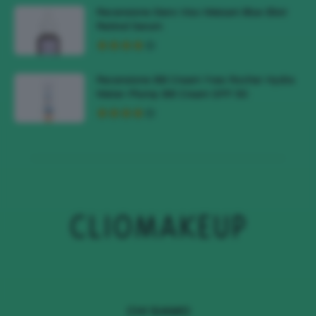
Recensione Siero Viso Meisani Blue Elixir
Retinol Serum
Recensione BB Cream Yves Rocher Hydra
Water-Plump BB Cream SPF 50
CHI SIAMO