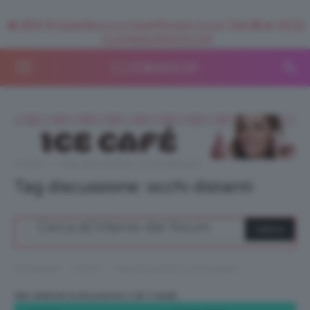
🥥 NEW IN SuperStrucco e SuperMousse Cocco Tiarè 🌺 ➡️ VAI SU
CLIOMAKEUPSHOP.COM
Forum
›
Tag discussione: occhi distanti
Tag discussione: occhi distanti
›
›
Homepage
Forum
Tag discussione: occhi distanti
Stai vedendo la discussione 1 (di 1 totali)