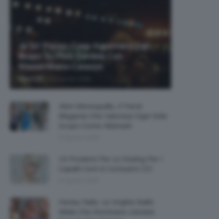
Je So’ Pazzo: Cosa Aspettarsi Dal
Biopic Su Pino Daniele Con
Massimiliano Caiazzo
-
TeamClio
6 Agosto 2026
Abiti Monospalla, Il Trend
Elegante Che Valorizza Ogni Stile:
Scopri Come Abbinarli
6 Agosto 2026
15 Prodotti Per Lo Styling Per I
Capelli Corti E Cortissimi 💇🏻‍♀️
6 Agosto 2026
Honey Nails, Le Unghie Giallo
Miele Che Dominano L’estate: