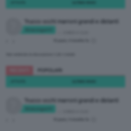
ATTIVITÀ
ULTIMO INVIO
Trucco occhi marroni grandi e distanti
RitaLongari11
in:
CHIEDI A CLIO
10 years, 9 months fa
2
3
Stai vedendo la discussione 1 (di 1 totali)
RECENTI
POPOLARI
ATTIVITÀ
ULTIMO INVIO
Trucco occhi marroni grandi e distanti
RitaLongari11
in:
CHIEDI A CLIO
10 years, 9 months fa
2
3