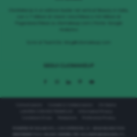
ClioMakeUp è un editore leader nel vertical Beauty in Italia,
con 1.7 Milioni di Utenti Unici/Mese e 4.6 Milioni di
Pageviews/Mese su cliomakeup.com | Fonte: Google
Analytics
Scrivi al TeamClio:
blog@cliomakeup.com
SEGUI CLIOMAKEUP
Comunicazioni
Contatti & Collaborazioni
Chi Siamo
LAVORA CON NOI TEAMCLIO
Informativa Privacy
Condizioni D’uso
Redazione
Preferenze Privacy
POWERED BY 611LAB S.R.L. | VIA CORRIDONI, 11 - 20122 MILANO P.IVA
08657590967 R.E.A. MILANO 2040569 | PEC: 611LABSRL@LEGALMAIL.IT |