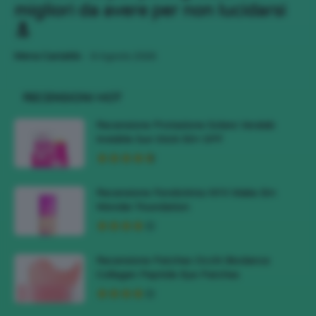
migliori da avere per non lucidarsi
🔝
-
Mena Castaldo
6 Agosto 2026
RECENSIONI HOT
Recensione Protezione Solare Veralab
Invisible Sun Stick 50+ SPF
Recensione Fondotinta NYX Make Em
Wonder Foundation
Recensione Patches Occhi Biodance
Collagen Peptide Eye Patches