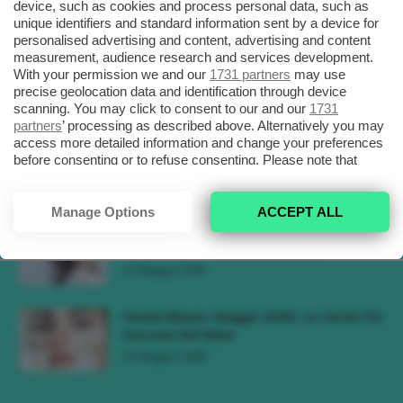
device, such as cookies and process personal data, such as
3 Agosto 2026
unique identifiers and standard information sent by a device for
personalised advertising and content, advertising and content
measurement, audience research and services development.
Tendenza Trucco Sunburn Blush, Come
With your permission we and our
1731 partners
may use
Ricreare L’effetto Bonne Mine Estivo Di...
precise geolocation data and identification through device
6 Giugno 2026
scanning. You may click to consent to our and our
1731
partners
’ processing as described above. Alternatively you may
access more detailed information and change your preferences
Tendenze Colore Capelli Primavera Estate
before consenting or to refuse consenting. Please note that
2026, Il Pink Pomelo Si Prende...
some processing of your personal data may not require your
31 Maggio 2026
consent, but you have a right to object to such processing. Your
preferences will apply to this website only. You can change
Manage Options
ACCEPT ALL
your preferences or withdraw your consent at any time by
Tendenza Cherry Blossom Make-Up, Il
returning to this site and clicking the
privacy policy
button at the
Trucco Delicato Rosa E Fresco 🌸
bottom of the webpage.
23 Maggio 2026
Novità Beauty Maggio 2026, Le Uscite Più
Succose Del Mese
16 Maggio 2026