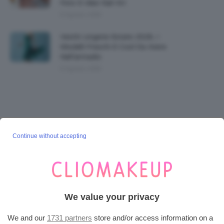
Foto E Idee Nail Art
6 Agosto 2026
Vestiti Lingerie Estate 2026, I
Modelli Freschi E Cool Da Avere
Nell’armadio
6 Agosto 2026
SEGUICI SU INSTAGRAM
Continue without accepting
@CLIOMAKEUP_OFFICIAL
POST POPOLARI
We value your privacy
Cherry Red Make-Up 🍒 Gli Step Per
We and our
1731 partners
store and/or access information on a
Ricreare Il Trend Di...