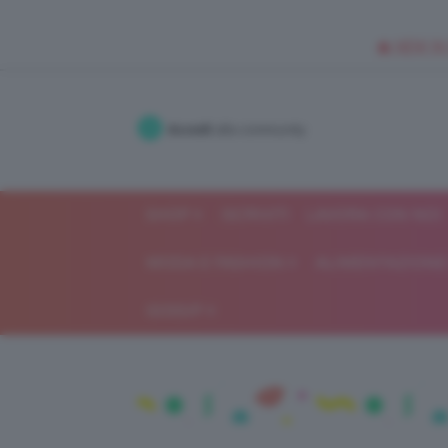
🥥 NEW IN
Accedi
alla community
SHOP
ISCRIVITI
LAVORA CON NOI
MODA E FASHION
ALIMENTAZIONE 
GOSSIP