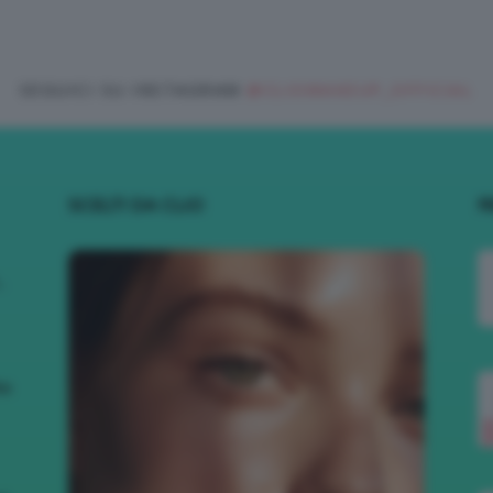
SEGUICI SU INSTAGRAM
@CLIOMAKEUP_OFFICIAL
SCELTI DA CLIO
R
.
to