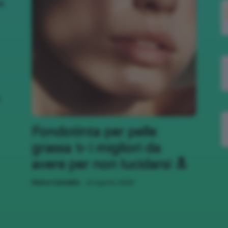
nk
,
Fondotinta per pelle
grassa ✨ i migliori da
avere per non lucidarsi 🔝
-
Mena Castaldo
6 Agosto 2026