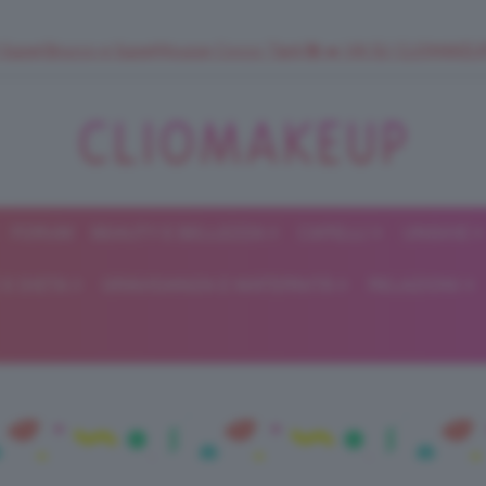
 SuperStrucco e SuperMousse Cocco Tiarè 🌺 ➡️ VAI SU CLIOMAK
FORUM
BEAUTY E BELLEZZA
CAPELLI
UNGHIE
ClioMakeUp
E DIETA
GRAVIDANZA E MATERNITÀ
RELAZIONI
Blog