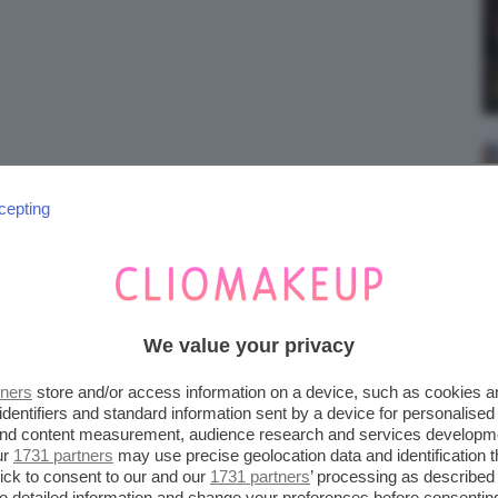
;)
cepting
We value your privacy
tners
store and/or access information on a device, such as cookies 
identifiers and standard information sent by a device for personalised
 and content measurement, audience research and services developm
ur
1731 partners
may use precise geolocation data and identification 
ick to consent to our and our
1731 partners
’ processing as described 
detailed information and change your preferences before consenting