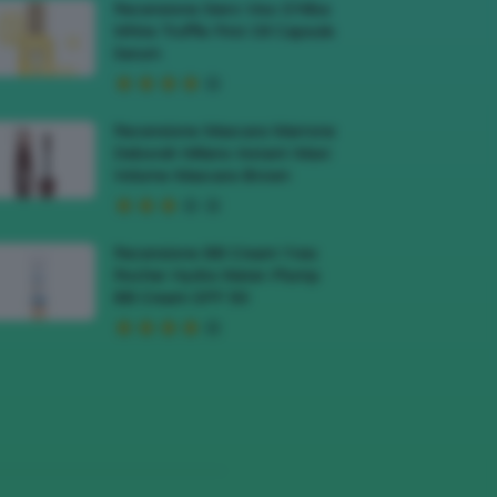
Recensione Siero Viso D’Alba
White Truffle First Oil Capsule
Serum
Recensione Mascara Marrone
Deborah Milano Instant Maxi
Volume Mascara Brown
Recensione BB Cream Yves
Rocher Hydra Water-Plump
BB Cream SPF 50