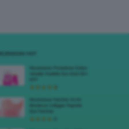
ECENSIONI HOT
Recensione Protezione Solare
Veralab Invisible Sun Stick 50+
SPF
Recensione Patches Occhi
Biodance Collagen Peptide
Eye Patches