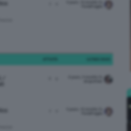
9 years, 10 months fa
ics:
2
4
ForteFragile
INIONI
Bellezza
ATTIVITÀ
ULTIMO INVIO
e
8 years, 9 months fa
i /
6
9
dropofrain
ti
Makeup
9 years, 10 months fa
ics:
2
4
ForteFragile
INIONI