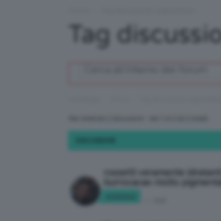
Forum
›
Tag discussione: pigmentato
Tag discussi
›
›
Homepage
Forum
Tag discussione: pigmentat
Stai vedendo 2 discussioni - dal 1 al 2 (di 2 totali)
DISCUSSIONE
rossetti veramente idratant
burrocacao molto pigmenta
ariannaz
in:
TOP