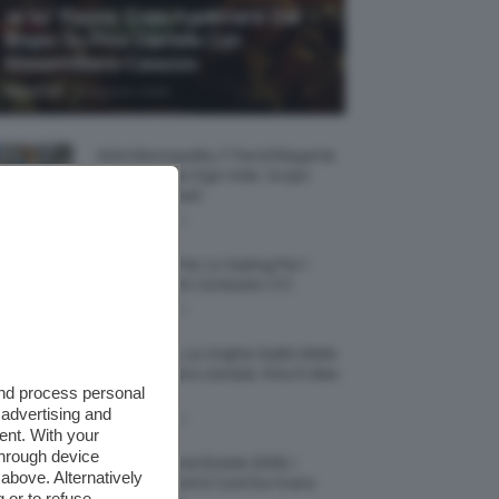
Je So’ Pazzo: Cosa Aspettarsi Dal
Biopic Su Pino Daniele Con
Massimiliano Caiazzo
-
TeamClio
6 Agosto 2026
Abiti Monospalla, Il Trend Elegante
Che Valorizza Ogni Stile: Scopri
Come Abbinarli
6 Agosto 2026
15 Prodotti Per Lo Styling Per I
Capelli Corti E Cortissimi 💇🏻‍♀️
6 Agosto 2026
Honey Nails, Le Unghie Giallo Miele
Che Dominano L’estate: Foto E Idee
and process personal
Nail Art
 advertising and
6 Agosto 2026
ent. With your
through device
Vestiti Lingerie Estate 2026, I
above. Alternatively
Modelli Freschi E Cool Da Avere
 or to refuse