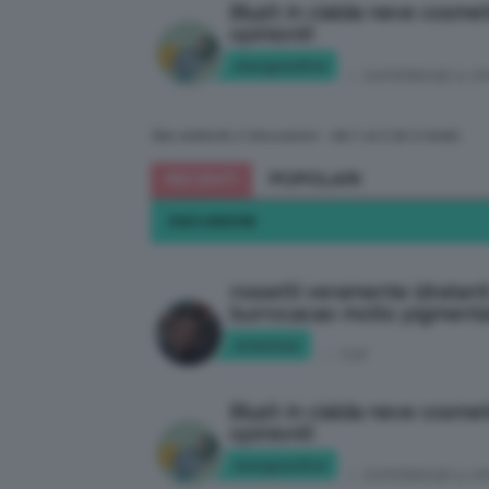
Blush in cialda neve cosmet
opinioni!!
marypauline
in:
ESPERIENZE & OP
Stai vedendo 2 discussioni - dal 1 al 2 (di 2 totali)
RECENTI
POPOLARI
DISCUSSIONE
rossetti veramente idratant
burrocacao molto pigmenta
ariannaz
in:
TOP
Blush in cialda neve cosmet
opinioni!!
marypauline
in:
ESPERIENZE & OP