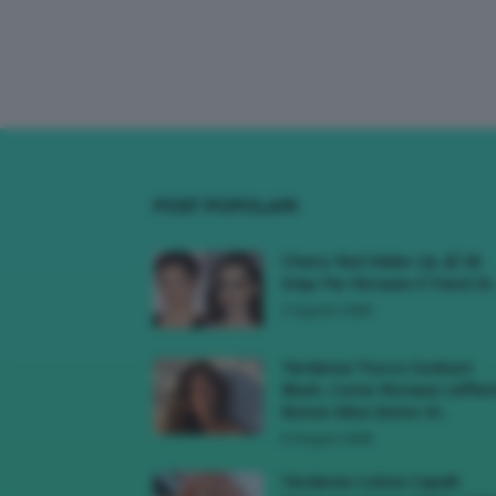
POST POPOLARI
Cherry Red Make-Up 🍒 Gli
Step Per Ricreare Il Trend Di..
3 Agosto 2026
Tendenza Trucco Sunburn
Blush, Come Ricreare L’effet
Bonne Mine Estivo Di...
6 Giugno 2026
Tendenze Colore Capelli