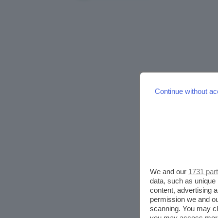
Continue without ac
We and our
1731 par
data, such as unique 
content, advertising
permission we and o
scanning. You may cl
you may access more 