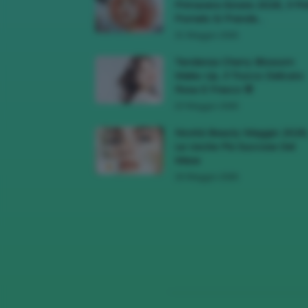
Primavera Estate 2026, Il Pi
Pomelo Si Prende...
31 Maggio 2026
Tendenza Cherry Blossom
Make-Up, Il Trucco Delicato
Rosa E Fresco 🌸
23 Maggio 2026
Novità Beauty Maggio 2026
Le Uscite Più Succose Del
Mese
16 Maggio 2026