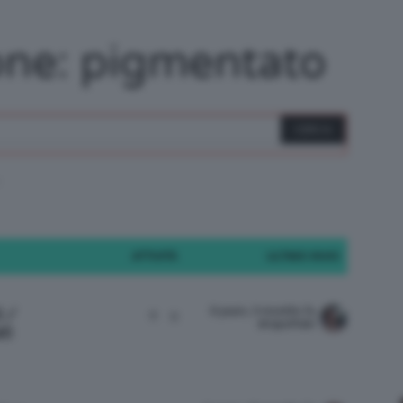
/
one: pigmentato
Tutto
o
ATTIVITÀ
ULTIMO INVIO
su
8 years, 9 months fa
i /
6
9
dropofrain
ti
Trucco,