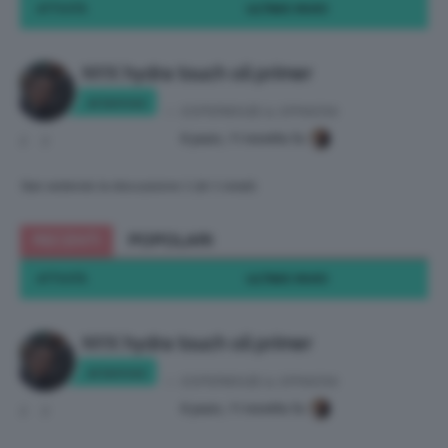
ATTIVITÀ
ULTIMO INVIO
NYX hydra touch oil primer
ariannaz
in:
ESPERIENZE & OPINIONI
8 years, 11 months fa
2
2
Stai vedendo la discussione 1 (di 1 totali)
RECENTI
POPOLARI
ATTIVITÀ
ULTIMO INVIO
NYX hydra touch oil primer
ariannaz
in:
ESPERIENZE & OPINIONI
8 years, 11 months fa
2
2