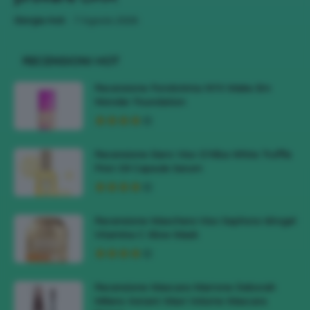
-
Giorgia Asti
7 Agosto 2026
RECENSIONI HOT
Recensione Fondotinta NYX Make Em
Wonder Foundation
Recensione Siero Viso D’Alba White Truffle
First Oil Capsule Serum
Recensione Maschera Viso Sephora Idrogel
Vitamina C Glow Mask
Recensione Mascara Marrone Deborah
Milano Instant Maxi Volume Mascara