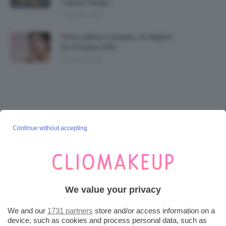
I Nostri Piedini
7 Agosto 2026
Tinta Labbra Coreana, Le Migliori
Da Provare ORA
7 Agosto 2026
SEGUICI SU INSTAGRAM
Continue without accepting
@CLIOMAKEUP_OFFICIAL
POST POPOLARI
We value your privacy
Cherry Red Make-Up 🍒 Gli Step Per
Ricreare Il Trend Di...
We and our
1731 partners
store and/or access information on a
device, such as cookies and process personal data, such as
3 Agosto 2026