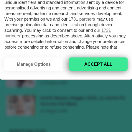
unique identifiers and standard information sent by a device for
personalised advertising and content, advertising and content
Tendenza Trucco Sunburn Blush, Come
measurement, audience research and services development.
Ricreare L’effetto Bonne Mine Estivo Di...
With your permission we and our
1731 partners
may use
precise geolocation data and identification through device
6 Giugno 2026
scanning. You may click to consent to our and our
1731
partners
’ processing as described above. Alternatively you may
Tendenze Colore Capelli Primavera Estate
access more detailed information and change your preferences
before consenting or to refuse consenting. Please note that
2026, Il Pink Pomelo Si Prende...
some processing of your personal data may not require your
31 Maggio 2026
consent, but you have a right to object to such processing. Your
preferences will apply to this website only. You can change
Manage Options
ACCEPT ALL
your preferences or withdraw your consent at any time by
Tendenza Cherry Blossom Make-Up, Il
returning to this site and clicking the
privacy policy
button at the
Trucco Delicato Rosa E Fresco 🌸
bottom of the webpage.
23 Maggio 2026
Novità Beauty Maggio 2026, Le Uscite Più
Succose Del Mese
16 Maggio 2026
SCELTI DA CLIO