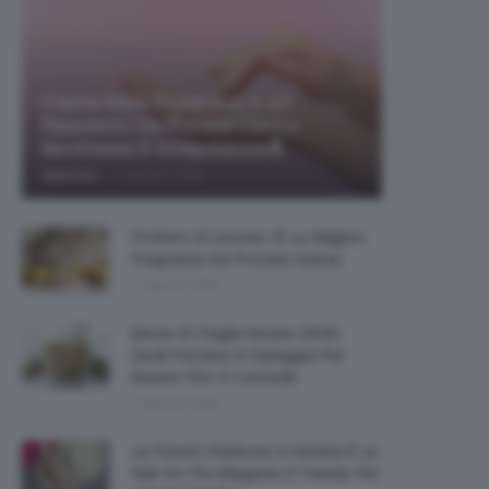
Creme Mani Protettive ✨ 12
Riparatrici Da Provare Contro
Secchezza E Screpolature🔝
-
TeamClio
7 Agosto 2026
Profumi Al Limone 🍋 Le Migliori
Fragranze Da Provare Subito
7 Agosto 2026
Borse Di Paglia Estate 2026,
Quali Portarsi In Spiaggia Per
Essere Chic E Comode
7 Agosto 2026
La French Pedicure In Estate È La
Nail Art Più Elegante E Trendy Per