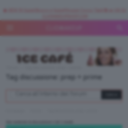
🥥 NEW IN SuperStrucco e SuperMousse Cocco Tiarè 🌺 ➡️ VAI SU
CLIOMAKEUPSHOP.COM
Forum
›
Tag discussione: prep + prime
Tag discussione: prep + prime
›
›
Homepage
Forum
Tag discussione: prep + prime
Stai vedendo la discussione 1 (di 1 totali)