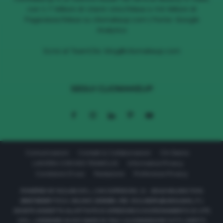
con 1.7 Milioni di Utenti Unici/Mese e 4.6 Milioni di
Pageviews/Mese su cliomakeup.com | Fonte: Google
Analytics
Scrivi al TeamClio:
blog@cliomakeup.com
SEGUI CLIOMAKEUP
Comunicazioni
Contatti & Collaborazioni
Chi Siamo
LAVORA CON NOI TEAMCLIO
Informativa Privacy
Condizioni D’uso
Redazione
Preferenze Privacy
POWERED BY 611LAB S.R.L. | VIA CORRIDONI, 11 - 20122 MILANO P.IVA
08657590967 R.E.A. MILANO 2040569 | PEC: 611LABSRL@LEGALMAIL.IT |
SOCIETÀ SOGGETTA ALL’ATTIVITÀ DI DIREZIONE E COORDINAMENTO DI 177C
S.R.L. | DESIGNED IN NYC MADE IN ITALY | CLIOMAKEUP © TUTTI I DIRITTI