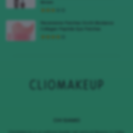
Brown
Recensione Patches Occhi Biodance
Collagen Peptide Eye Patches
CHI SIAMO
ClioMakeUp è un editore leader nel vertical Beauty in Italia,