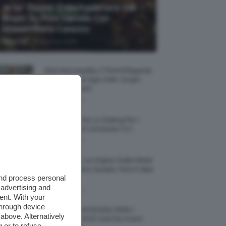
Je So’ Pazzo: Cosa Aspettarsi Dal
Biopic Su Pino Daniele Con
Massimiliano Caiazzo
-
TeamClio
6 Agosto 2026
Abiti Monospalla, Il Trend Elegante
Che Valorizza Ogni Stile: Scopri
Come Abbinarli
6 Agosto 2026
15 Prodotti Per Lo Styling Per I
Capelli Corti E Cortissimi 💇🏻‍♀️
6 Agosto 2026
Honey Nails, Le Unghie Giallo Miele
Che Dominano L’estate: Foto E Idee
and process personal
Nail Art
 advertising and
6 Agosto 2026
ent. With your
through device
Vestiti Lingerie Estate 2026, I
above. Alternatively
Modelli Freschi E Cool Da Avere
 or to refuse