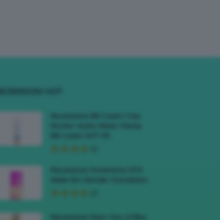
ECENSIONI HOT
Recensione BB Cream Yves
Rocher Hydra Water-Plump
BB Cream SPF 50
Recensione Fondotinta NYX
Make Em Wonder Foundation
Recensione Siero Viso D’Alba