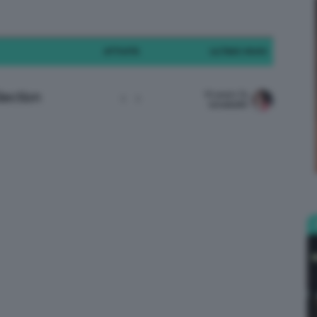
ATTIVITÀ
ULTIMO INVIO
Bellezza
10 years fa
lection
1
1
tonella90
e
Makeup