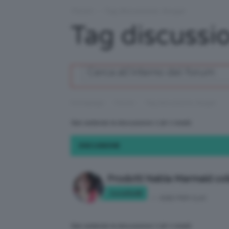
Forum
›
Tag discussione: #sugar
Tag discussi
›
›
Homepage
Forum
Tag discussione: #sugar
Stai vedendo la discussione 1 (di 1 totali)
DISCUSSIONE
Prodotti Nabla Marmaid col
tonella90
in:
IDEE PER CLIO
Stai vedendo la discussione 1 (di 1 totali)