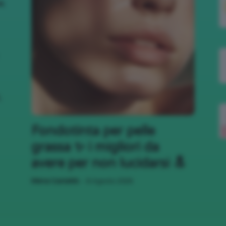
nk
,
Fondotinta per pelle
grassa ✨ i migliori da
avere per non lucidarsi 🔝
-
Mena Castaldo
6 Agosto 2026