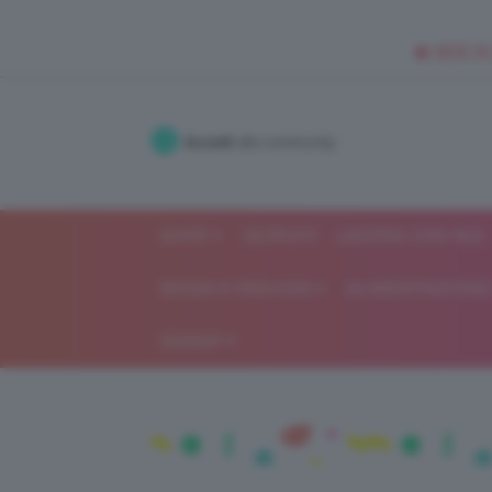
🥥 NEW IN
Accedi
alla community
SHOP
ISCRIVITI
LAVORA CON NOI
MODA E FASHION
ALIMENTAZIONE 
GOSSIP