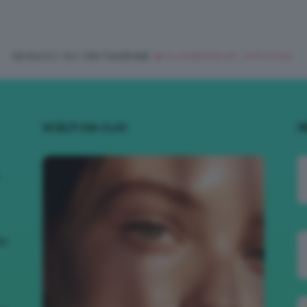
SEGUICI SU INSTAGRAM
@CLIOMAKEUP_OFFICIAL
SCELTI DA CLIO
R
.
to