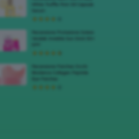
White Truffle First Oil Capsule
Serum
Recensione Protezione Solare
Veralab Invisible Sun Stick 50+
SPF
Recensione Patches Occhi
Biodance Collagen Peptide
Eye Patches