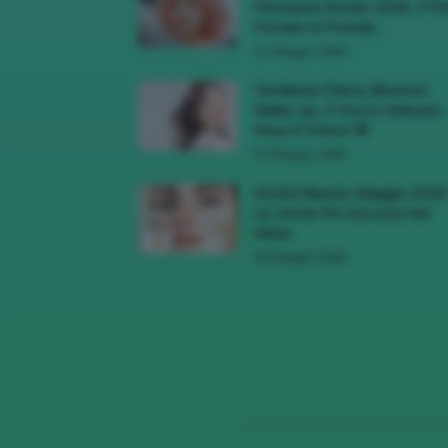
Primavera Estate 2026, Il Pi
Pomelo Si Prende...
31 Maggio 2026
Tendenza Cherry Blossom
Make-Up, Il Trucco Delicato
Rosa E Fresco 🌸
23 Maggio 2026
Novità Beauty Maggio 2026
Le Uscite Più Succose Del
Mese
16 Maggio 2026