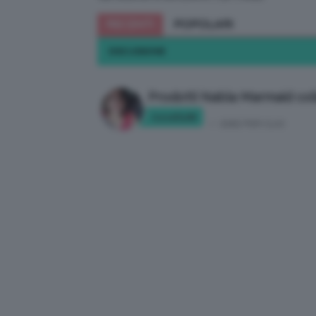
RECENTI
POPOLARI
DISCUSSIONE
Prodotti Nabla Marmaid col
tonella90
in:
IDEE PER CLIO