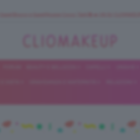
 SuperStrucco e SuperMousse Cocco Tiarè 🌺 ➡️ VAI SU CLIOMAK
FORUM
BEAUTY E BELLEZZA
CAPELLI
UNGHIE
ClioMakeUp
E DIETA
GRAVIDANZA E MATERNITÀ
RELAZIONI
Blog