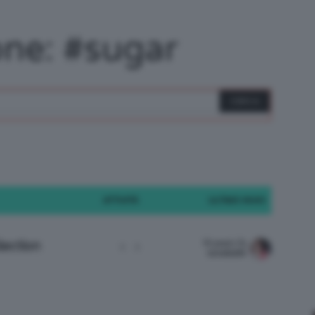
/
one: #sugar
Tutto
ATTIVITÀ
ULTIMO INVIO
su
10 years fa
lection
1
1
tonella90
Trucco,