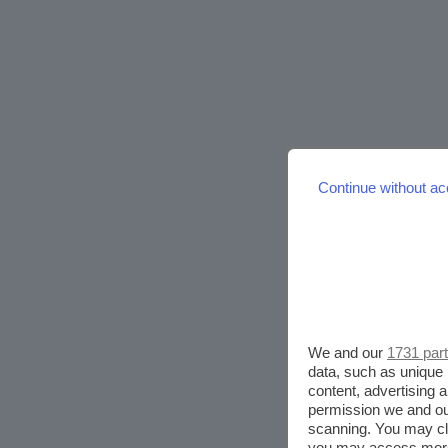
Continue without ac
We and our
1731 par
data, such as unique 
content, advertising
permission we and o
scanning. You may cl
you may access more 