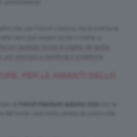
s: @thehotblend
 altro che una French classica, ma la lunetta al
malto nero può essere lucido o matte, a
ta con qualsiasi forma di unghie, da quelle
.
e, per esempio a mandorla o a ballerina
URE, PER LE AMANTI DELLO
e
per la
French Manicure autunno 2022
con la
re dal nome, sarà molto amata da coloro che