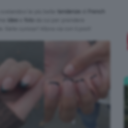
 svelandovi le più belle
tendenze
di
French
;)
ime
idee
e
foto
da cui per prendere
e. Siete curiose? Allora via con il post!