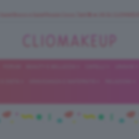
 SuperStrucco e SuperMousse Cocco Tiarè 🌺 ➡️ VAI SU CLIOMAK
FORUM
BEAUTY E BELLEZZA
CAPELLI
UNGHIE
ClioMakeUp
E DIETA
GRAVIDANZA E MATERNITÀ
RELAZIONI
Blog