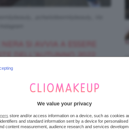
eemilybeauty_ @charlotteemilybeauty_ Via
Instagram
NERA SI AVVIA A ESSERE
ESTE DELL’AUTUNNO 2022
cepting
a fatta di strada fino ai giorni nostri,
rie tendenze del momento. La
French
 delle
più
unghie semplici autunno 2022
infatti, stanno spopolando tantissime foto di
We value your privacy
elaborate con piccoli disegni come cuori,
tners
store and/or access information on a device, such as cookies 
identifiers and standard information sent by a device for personalised
 and content measurement, audience research and services developm