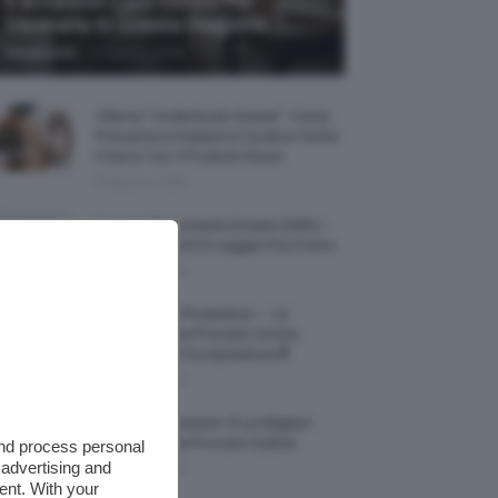
5 Accessori Casa Estate Per
Decorarla In Questa Stagione
-
Giorgia Asti
8 Agosto 2026
Allerta “Underboob Sweat”: Come
Prevenire Irritazioni E Sudore Sotto
Il Seno Con I Prodotti Giusti
8 Agosto 2026
Borse All’uncinetto Estate 2026, I
Modelli Freschi E Leggeri Da Avere
8 Agosto 2026
Creme Mani Protettive ✨ 12
Riparatrici Da Provare Contro
Secchezza E Screpolature🔝
7 Agosto 2026
Profumi Al Limone 🍋 Le Migliori
Fragranze Da Provare Subito
and process personal
 advertising and
7 Agosto 2026
ent. With your