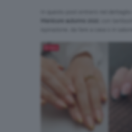
In questo post entrerò nel dettaglio
Manicure autunno 2022
, con tantiss
ispirazione, da fare a casa o in salon
Salva