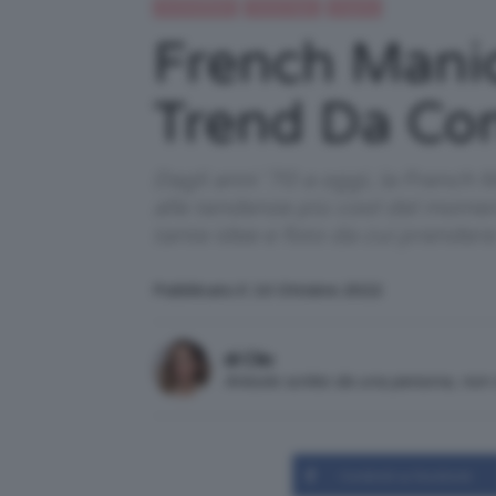
IN EVIDENZA
Trend Topic
Unghie
French Manic
Trend Da Co
Dagli anni ’70 a oggi, la French
alle tendenze più cool del mome
tante idee e foto da cui prendere i
Pubblicato il: 10 Ottobre 2022
di Clio
Articolo scritto da una persona, no
Condividi su Facebook