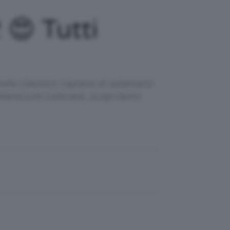
😍 Tutti
nde classico capace di adattarsi
 Manicure colorata, scopriamo