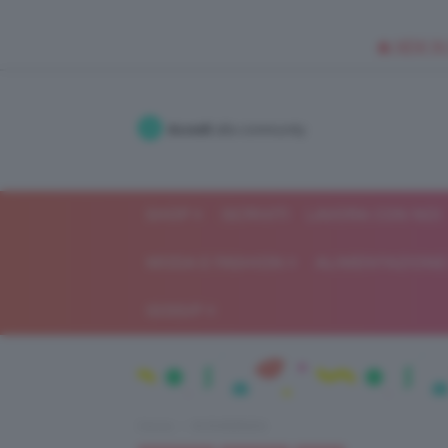
🥥 NEW IN
Accedi
alla community
SHOP
ISCRIVITI
LAVORA CON NOI
MODA E FASHION
ALIMENTAZIONE 
GOSSIP
Home
IN EVIDENZA