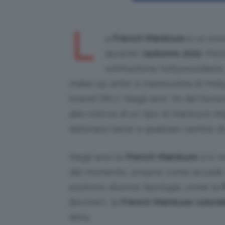
L
a
French Manicure
è un eve
durante l’
autunno 2022
. Pen
un’intuizione hollywoodiana, 
make-up artist e manicurista di Hol
brand ORLY. Negli anni ’70 del Novece
alla ricerca di un tipo di manicure i
abbinarsi bene a qualsiasi cambio di l
Negli anni la
French Manicure
si è m
del momento, proprio come accade an
esistono diverse tipologia, come la
Boomer), la
French Manicure colora
altre.