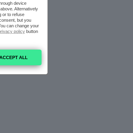
through device
above. Alternatively
 or to refuse
consent, but you
. You can change your
privacy policy
button
ACCEPT ALL