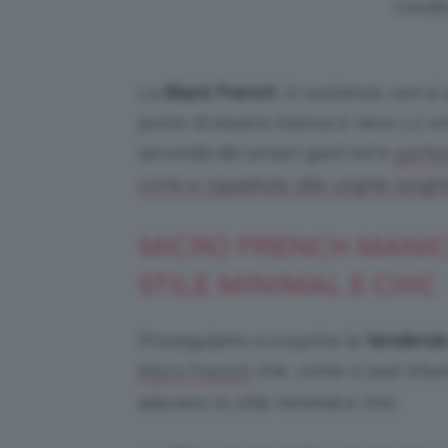
Credit
La
Black French
, in sostanza, non è
posto di essere bianca è nera. Lo s
seconda dei propri gusti ed è
perfet
corte e squadrate alle unghie lungh
MICRO FRENCH MANIC
STILE MINIMAL E CHIC
Proseguiamo a scoprire le
tendenz
che, come si può intui
Micro French
adorano lo stile minimal e chic.