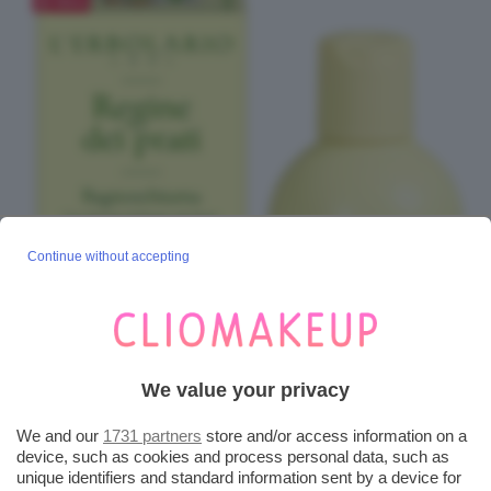
Salva
Continue without accepting
We value your privacy
We and our
1731 partners
store and/or access information on a
device, such as cookies and process personal data, such as
unique identifiers and standard information sent by a device for