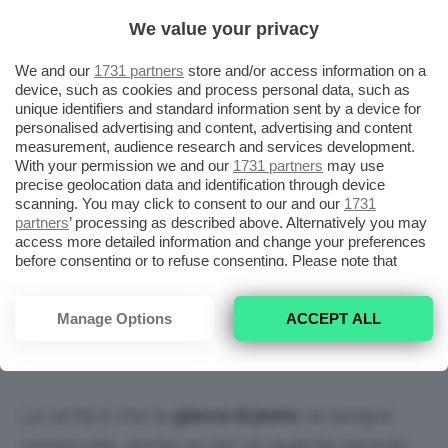
We value your privacy
We and our
1731 partners
store and/or access information on a
device, such as cookies and process personal data, such as
unique identifiers and standard information sent by a device for
personalised advertising and content, advertising and content
measurement, audience research and services development.
With your permission we and our
1731 partners
may use
precise geolocation data and identification through device
scanning. You may click to consent to our and our
1731
The Drop, giacca di jeans corta da donna Jai.
partners
’ processing as described above. Alternatively you may
Prezzo: 27,74€ su amazon.it
access more detailed information and change your preferences
before consenting or to refuse consenting. Please note that
some processing of your personal data may not require your
LA GIACCA DI JEANS È SEMPRE
consent, but you have a right to object to such processing. Your
preferences will apply to this website only. You can change
Manage Options
ACCEPT ALL
UN OTTIMO INVESTIMENTO DI
your preferences or withdraw your consent at any time by
STILE
returning to this site and clicking the
privacy policy
button at the
bottom of the webpage.
La verità è che la
giacca di jeans
va sempre
conservata, anche se per un qualche periodo