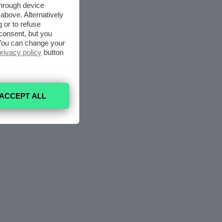
through device
above. Alternatively
 or to refuse
consent, but you
. You can change your
privacy policy
button
ACCEPT ALL