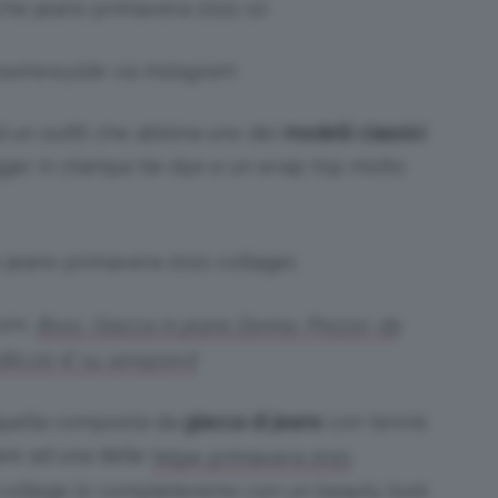
axinewylde via Instagram
un outfit che abbina uno dei
modelli classici
ger in stampa tie-dye e un wrap top molto
om,
Boss, Giacca in jeans Donna. Prezzo: da
180,00 € su amazon.it
quella composta da
giacca di jeans
con tennis
are ad una delle
.
felpe primavera 2021
college lo completeremo con un beauty look