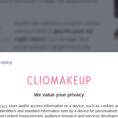
ersize e ispirazioni vintage che acquistano un
Quelle che staranno sul pezzo
forever
E
and ever
sono le
giacche jeans dal
AGE
taglio classico
, con lavaggio blue
stone washed o leggermente più
N
chiaro.
cepting
Intramontabili ed evergreen, le denim
O
trucker conquistano proprio per il loro
design essenziale, in accordo con ogni
proposta look.
We value your privacy
tners
store and/or access information on a device, such as cookies 
identifiers and standard information sent by a device for personalised
 and content measurement, audience research and services developm
 Donna, Blau. Prezzo: 70,32 € su amazon.it