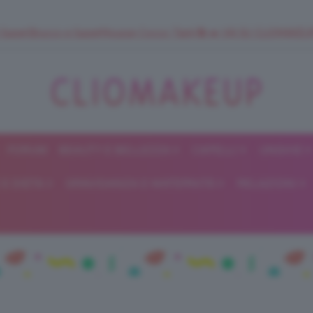
 SuperStrucco e SuperMousse Cocco Tiarè 🌺 ➡️ VAI SU CLIOMAK
FORUM
BEAUTY E BELLEZZA
CAPELLI
UNGHIE
ClioMakeUp
E DIETA
GRAVIDANZA E MATERNITÀ
RELAZIONI
Blog