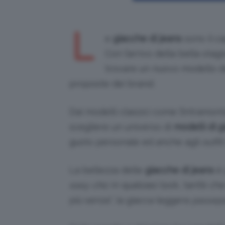
L
e
giacche di jeans
sono il c
Con l’arrivo della bella stag
trovare un nuovo modello de
proposte dei brand.
Dai modelli classici come l’intramonta
scegliere un universo di
modelli di 
gusto personale ed anche agli outfi
La bellezza delle
giacche di jeans
è 
easy chic
in qualsiasi look, tant’è ch
più senza”, la giacca leggera
passepa