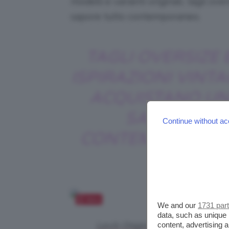
modelli e varianti originali, tagli ov
sapore tutto contemporaneo.
TAGLI OVERSIZE 
ISPIRAZIONI VINT
ACQUISTANO U
SAPORE
Continue without ac
CONTEMPORANE
Salva
We and our
1731 par
data, such as unique 
content, advertising
Levi’s Original Trucker, Giacca