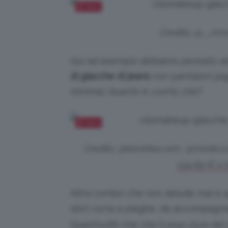
Salva
Credits: @__mm
Qui ad esempio abbiamo pensato ad 
di giacche di jeans
con pantaloni jog
minimal. Quanto è
comfy chic
?
Salva
Credits: @bershka.com, @monki.c
134,69 € a 
Altra combo che non delude mai è 
skirt corta a pieghe, da accompagn
Quest’outfit che cita il
prep style
del 