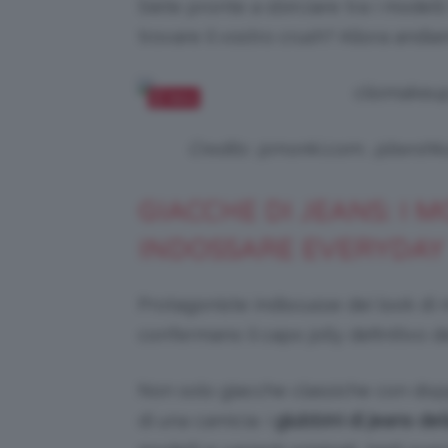
Siete pronte a sbirciare tra i modell
trovare il vostro crush? Allora andia
Salva
Credits: @monki.com, @bersh
GIACCHE DI JEANS: I M
INDOSSARE EVERYDAY
Protagoniste indiscusse dei look di
confermano il capo jolly definitivo 
Non solo giacche classiche con doppi
di una camicia: i
giubbini di jeans de