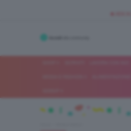
🥥 NEW IN
Accedi
alla community
SHOP
ISCRIVITI
LAVORA CON NOI
MODA E FASHION
ALIMENTAZIONE 
GOSSIP
Home
Moda e fashion