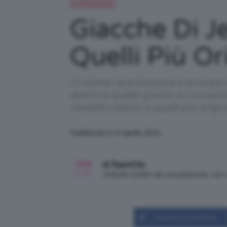
Moda e fashion
Giacche Di Je
Quelli Più Or
Ci siamo: la primavera è arrivata
denim è quello giusto su cui punt
modelli classici e quelli più orig
Pubblicato il: 9 Aprile 2021
di TeamClio
Articolo scritto da una persona, no
Condividi su Facebook