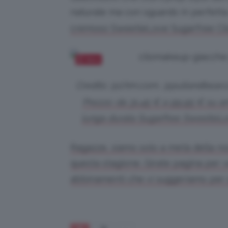
naturale ma con sguardo in perfetta
cremoso SweetieLove Sugarfree C
Salva
Credits: @2.hm.com, @pullandbear.
Prezzo: da 31,45 € a 99,95 € su a
lunga durata Sugarfree SweetieL
Ragazze, siamo solo a metà della nos
questa stagione. Girate pagina per ve
abbinamenti che vi suggeriamo per 