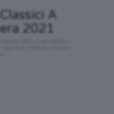
Classici A
vera 2021
rimavera 2021 il capospalla in
er ogni look. Vediamo insieme i
ne.