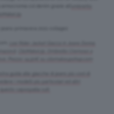
 armocromia col denim grazie all’
ombretto
.
lioMakeUp
com,
Lee Rider Jacket Giacca in Jeans Donna.
,
mazon.it
ClioMakeUp, Ombretto Cremoso a
ove. Prezzo: 14,50€ su cliomakeupshop.com
tra guida alle giacche di jeans più cool di
dere i modelli più particolari ed altri
questo capospalla cult.