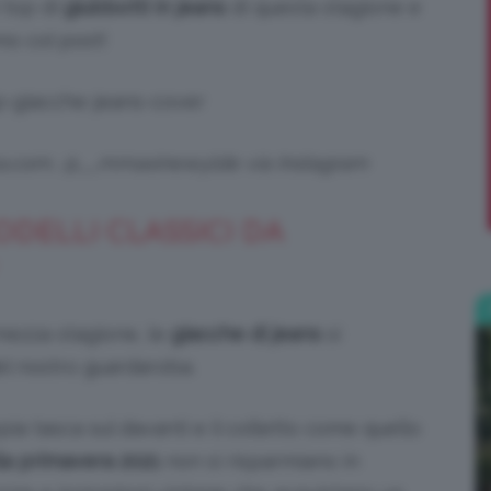
i top di
giubbotti in jeans
di questa stagione e
mo col post!
;)
ka.com, @__mmaxinewylde via Instagram
ODELLI CLASSICI DA
 mezza stagione, le
giacche di jeans
si
del nostro guardaroba.
a tasca sul davanti e il colletto come quello
lla primavera 2021
non si risparmiano in