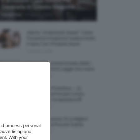
5 Accessori Casa Estate Per
Decorarla In Questa Stagione
-
Giorgia Asti
8 Agosto 2026
Allerta “Underboob Sweat”: Come
Prevenire Irritazioni E Sudore Sotto
Il Seno Con I Prodotti Giusti
8 Agosto 2026
Borse All’uncinetto Estate 2026, I
Modelli Freschi E Leggeri Da Avere
8 Agosto 2026
Creme Mani Protettive ✨ 12
Riparatrici Da Provare Contro
Secchezza E Screpolature🔝
7 Agosto 2026
Profumi Al Limone 🍋 Le Migliori
Fragranze Da Provare Subito
and process personal
 advertising and
7 Agosto 2026
ent. With your