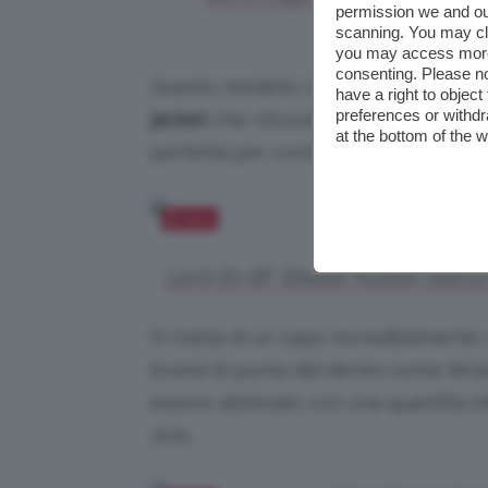
permission we and o
scanning. You may cl
you may access more 
consenting. Please no
Questo modello culto è quello portat
have a right to objec
preferences or withdr
jacket
che ritroviamo anche con imb
at the bottom of the 
perfetta per contrastare le temperat
Salva
Levi’s Ex-BF Sherpa Trucker, Giacca
Si tratta di un capo incredibilmente
brand di punta del denim come Wrang
essere abbinato con una quantità inf
2021.