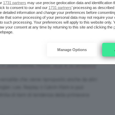
ur
1731 partners
may use precise geolocation data and identification 
ick to consent to our and our
1731 partners
’ processing as described 
detailed information and change your preferences before consenting
te that some processing of your personal data may not require your 
o al successo da Levi’s ed è l’iconica
trucker
t to such processing. Your preferences will apply to this website only
aw your consent at any time by returning to this site and clicking the
ottitura sherpa diventando la soluzione
webpage.
ure un po’ più freschine.
Manage Options
 in Jeans Donna. Prezzo: 72,21 € su amazon.it
 versatile che viene riproposto anche da altri
ler, Lee, Replay o Calvin Klein e può
inita di item di tendenza della primavera