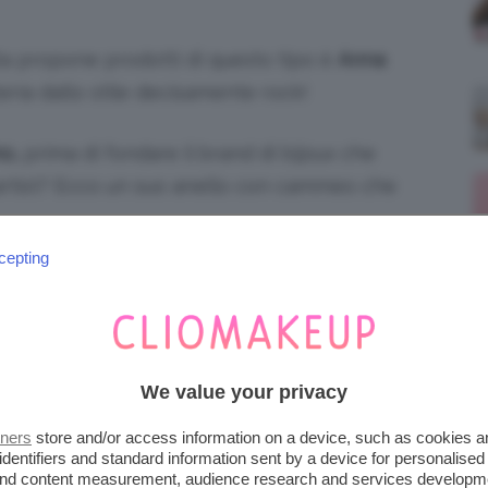
ta propone prodotti di questo tipo è
Anna
teria dallo stile decisamente rock!
no,
prima di fondare il brand di bijoux che
rtist? Ecco un suo anello con cammeo che
cepting
i
Urban Decay
:
Bronzing Powder
è uscita per celebrare il
We value your privacy
Laurent
.
tners
store and/or access information on a device, such as cookies 
identifiers and standard information sent by a device for personalised
 and content measurement, audience research and services developm