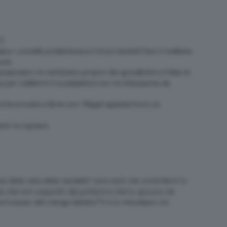
:S
 i cornetti portafortuna e li trovo terribili! Non li metterei
sse.
tusiasmano mi sembrano proprio dei giocattolini e l’idea di
ina per mettermi il lucidalabbra non mi entusiasma da
anche provare a farne uno. Magari appena trovo un
tech mi ispirano.
osa della cera delle candele? sono anni che vorrei farmi (o
a che non sopporto dei profumi è che lo spruzzo ne
burrocacao del menga (labello??) e lo miscelassi col