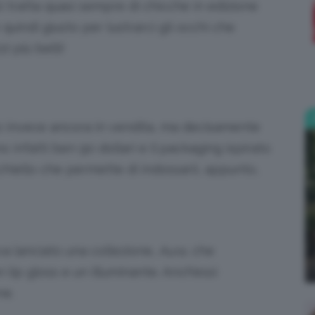
Si tratta quasi sempre di chicche in edizione
 quindi giusto per lustrarci gli occhi che
;)
i più belli!
 invece ancora in vendita, ma decisamente
no infatti ben 90 dollari e il packaging ispirato
chiello che permette di indossarli, appunto,
a lanciato una collezione,
Aura,
che
ip gloss e un illuminante. Anch’essi
ne.