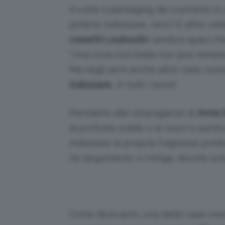
A volte il packaging dei cosmetici 
poterlo indossare, vero? E altre volt
rossetti Louboutin
: sembra quasi ch
“Una cosa così bella non può restare
Ma negli anni anche altre case cosm
indossare
… in tutti i sensi!
Pensiamo alle stravaganze di
Anna 
al profumo solido o ai nuovi e partic
indossare la propria fragranza prefe
Se l’argomento vi intriga, dovete so
Come dicevamo, una delle case cos