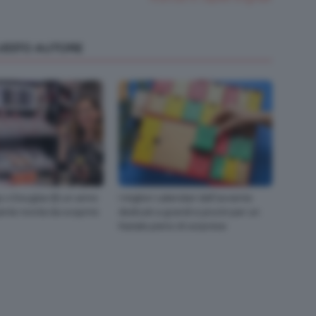
QUESTO AUTORE
 x Douglas 🎂 un anno
I migliori calendari dell’avvento
ante novità da scoprire
dedicati a grandi e piccini per un
Natale pieno di sorprese