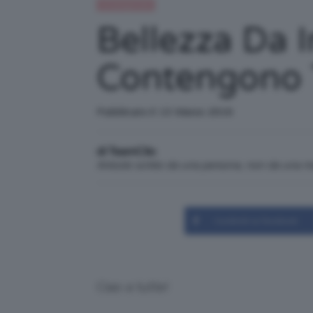
Uncategorized
Bellezza Da I
Contengono 
Pubblicato il: 13 Marzo 2016
di TeamClio
Articolo scritto da una persona, non da una 
Condividi su Facebook
Ciao a tutte!