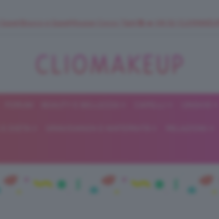
 SuperStrucco e SuperMousse Cocco Tiarè 🌺 ➡️ VAI SU CLIOMAK
FORUM
BEAUTY E BELLEZZA
CAPELLI
UNGHIE
ClioMakeUp
E DIETA
GRAVIDANZA E MATERNITÀ
RELAZIONI
Blog