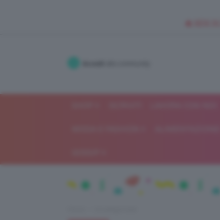
🥥 NEW IN
Accedi
alla community
SHOP
ISCRIVITI
LAVORA CON NOI
MODA E FASHION
ALIMENTAZIONE 
GOSSIP
Home
Uncategorized