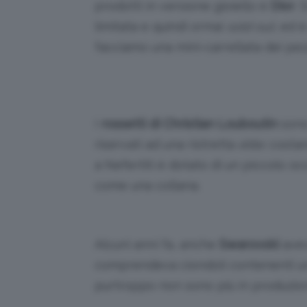
prodotti in versione gioiello è
Dior
. 
limitata e quindi ormai
sold out
, ed è
facciamo una mini-carrellata dei pezz
I
rossetti di Christian Louboutin
sono
riservati ad una ristretta
èlite
: costa
a Nefertiti è dotato di un piccolo oc
come una collana.
Alcuni anni fa, anche
Swarovski
avev
comprendeva ciondoli contenenti un l
purtroppo non sono più in produzio