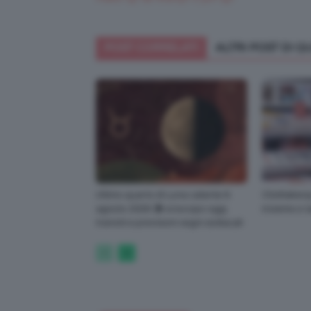
POST CORRELATI
ALTRI POST DI 
Ultimo quarto di Luna calante 6
ClioMakeUp
agosto 2026 🌗 oroscopo oggi,
insieme e t
transiti e previsioni segni zodiacali