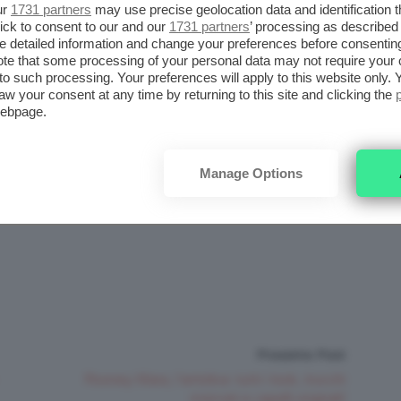
re
contiene anch’esso un lucidalabbra.
ur
1731 partners
may use precise geolocation data and identification 
ick to consent to our and our
1731 partners
’ processing as described 
detailed information and change your preferences before consenting
di oggetti – che nel caso dei lipgloss, dato
te that some processing of your personal data may not require your 
t to such processing. Your preferences will apply to this website only
a, hanno anche una loro praticità – o vi
aw your consent at any time by returning to this site and clicking the
webpage.
ni? Nella prossima pagina passiamo dal
novità high-tech e una ricetta fai da te!
Manage Options
Prossimo Post
Rooney Mara, l’antidiva: tutti i look, trucchi
ricercati e capelli originali!