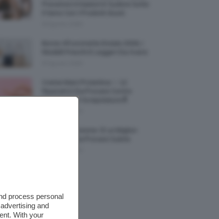
Prevenire Irritazioni E Sudore Sotto
Il Seno Con I Prodotti Giusti
8 Agosto 2026
Borse All’uncinetto Estate 2026, I
Modelli Freschi E Leggeri Da Avere
8 Agosto 2026
Creme Mani Protettive ✨ 12
Riparatrici Da Provare Contro
Secchezza E Screpolature🔝
7 Agosto 2026
Profumi Al Limone 🍋 Le Migliori
Fragranze Da Provare Subito
7 Agosto 2026
and process personal
 advertising and
ent. With your