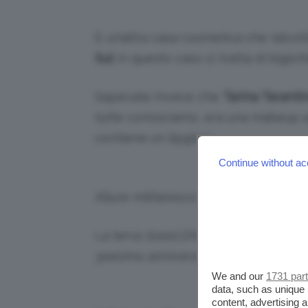
E un’altra casa cosmetica che talvol
Sui:
in questo caso si tratta di bigiot
Sapevate invece che
Tarina Taranti
tutte conosciamo, era una makeup a
contiene un lipgloss.
Continue without ac
Allure militaresco per
Commando
d
La terra
Soleil D’Afrique Collector 
30esimo anniversario di
Yves Saint 
We and our
1731 par
data, such as unique 
content, advertising