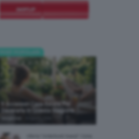
POST POPOLARI
5 Accessori Casa Estate Per
Decorarla In Questa Stagione
-
Giorgia Asti
8 Agosto 2026
Allerta “Underboob Sweat”: Come