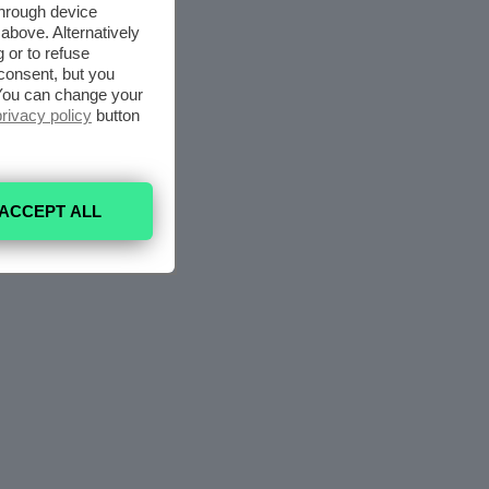
through device
above. Alternatively
 or to refuse
consent, but you
. You can change your
privacy policy
button
ACCEPT ALL