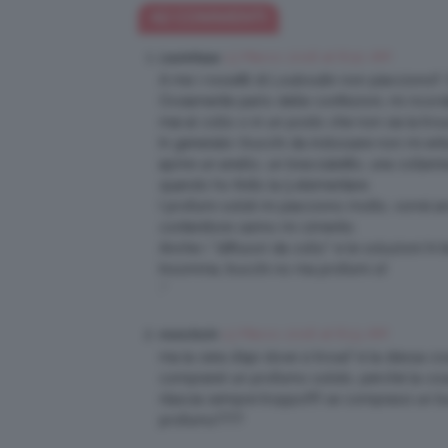
42 COMMENTI
13 Marzo 2016 at 8:50 AM
Laurettaaa
A me i rossetti di Louboutin non piacciono!! 
Ovviamente parlo delle confezioni, mi ricordano
mai al collo o in un posto che non sia la trou
In generale i trucchi da indossare non mi en
aprire un anello, un braccialetto, una collan
quando ho finito la 5 elementare.
I profumi solidi mi piacciono molto, vorrei 
contenitore carino mi cimento.
Anche i “diffusori da collo” e le soluzioni hi 
Insomma, trucchi no ma profumi si!
:*
13 Marzo 2016 at 8:53 AM
monchichi
ma la cera d’api dove si trova? è la stessa c
comprare) un profumo solido, perchè la cos
rilascia sempre troppo!!!!! se comprassi un 
profumo????