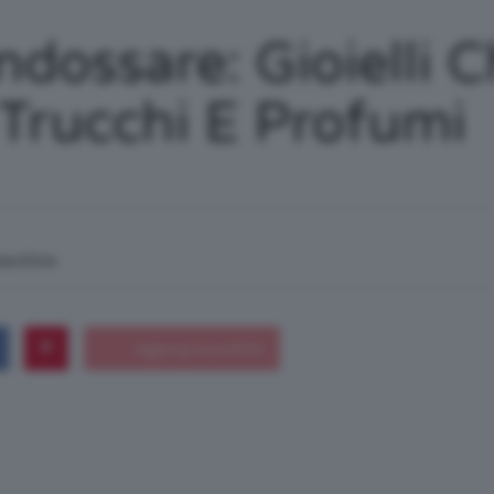
/
ndossare: Gioielli 
Trucchi E Profumi
Tutto
macchina
su
Trucco,