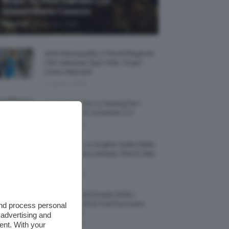
Biopic Su Pino Daniele Con
Massimiliano Caiazzo
-
TeamClio
6 Agosto 2026
Abiti Monospalla, Il Trend Elegante
Che Valorizza Ogni Stile: Scopri
Come Abbinarli
6 Agosto 2026
15 Prodotti Per Lo Styling Per I
Capelli Corti E Cortissimi 💇🏻‍♀️
6 Agosto 2026
Honey Nails, Le Unghie Giallo Miele
Che Dominano L’estate: Foto E Idee
Nail Art
6 Agosto 2026
Vestiti Lingerie Estate 2026, I
Modelli Freschi E Cool Da Avere
and process personal
Nell’armadio
 advertising and
ent. With your
6 Agosto 2026