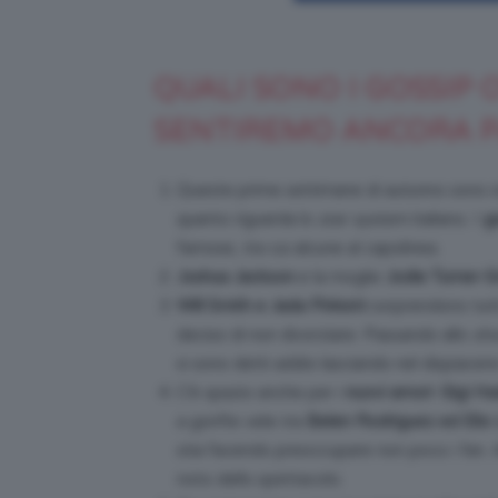
QUALI SONO I GOSSIP 
SENTIREMO ANCORA 
Queste prime settimane di autunno sono s
quanto riguarda lo
star system
italiano. I
g
famose, tra cui alcune al capolinea.
Joshua Jackson
e la moglie
Jodie Turner-S
Will Smith e Jada Pinkett
sorprendono tutt
deciso di non divorziare. Passando allo
sh
si sono detti addio lasciando nel dispiacere 
C’è spazio anche per i
nuovi amori
:
Gigi Ha
a gonfie vele tra
Belen Rodriguez ed Elio
stia facendo preoccupare non poco i fan.
noto dello spettacolo.