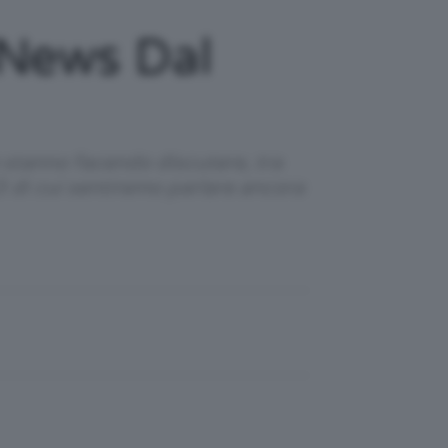
 News Dal
e stanno facendo discutere, tra
3 di cui sentiremo parlare ancora