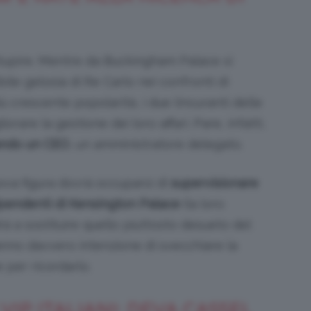
tupire. Mentre da Buckingham Palace si
bile gelosia di Re Carlo nei confronti di
 crescente popolarità, i due (incuranti delle
rare la gestione dei loro affari. Pare, infatti,
ndo un
CEO
, un amministratore delegato.
ova figura dovrà occuparsi di
supervisionare
0 dipendenti di Kensington Palace
(la loro
rà a sostituire quello piuttosto desueto del
anno davvero intenzione di svecchiare la
per ricordarlo.
VIP ITALIANI: DEVA CASSEL