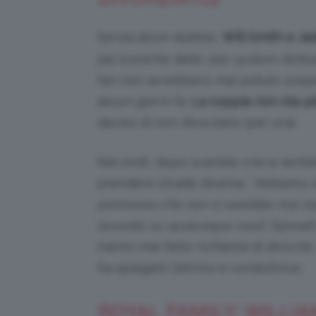
Senza alcun dubbio,
Will Smith e Ja
più iconiche dello
star system
. Abit
fan non avrebbero mai potuto sospett
alcuni giorni fa.
La coppia non sta pi
deciso di non divorziare (per ora).
Nel 2016, dopo svariate crisi e tenta
prendere strade diverse. “
Abbiamo re
promessa che non ci sarebbe mai st
lavorato su qualunque cosa
“. Sposat
hanno mai fatto richiesta di divorzio:
ha spiegato l’attrice e conduttrice.
ROYAL FAMILY: WILLIA