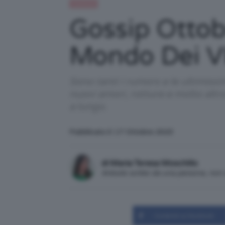
Celebrità
Gossip Ottob
Mondo Dei V
Sono tanti i rumors e le ultimiss
nuovi amori, rotture e molto alt
a lungo.
Pubblicato il: 17 Ottobre 2023
di Maria Teresa Moschillo
Articolo scritto da una persona, no
Condividi su Facebook