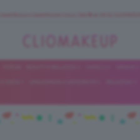
 SuperStrucco e SuperMousse Cocco Tiarè 🌺 ➡️ VAI SU CLIOMAK
FORUM
BEAUTY E BELLEZZA
CAPELLI
UNGHIE
ClioMakeUp
E DIETA
GRAVIDANZA E MATERNITÀ
RELAZIONI
Blog