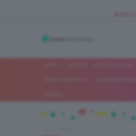
🥥 NEW IN
Accedi
alla community
SHOP
ISCRIVITI
LAVORA CON NOI
MODA E FASHION
ALIMENTAZIONE 
GOSSIP
Home
Celebrità