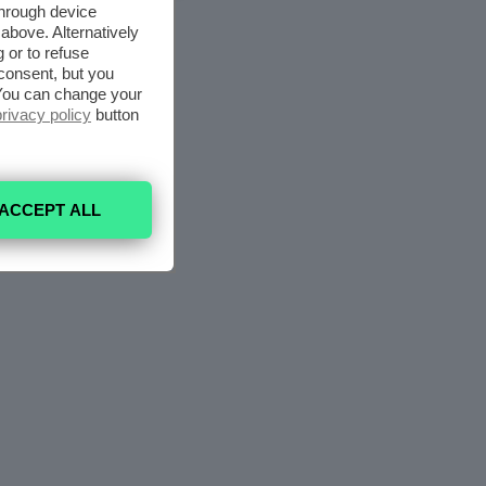
through device
above. Alternatively
 or to refuse
consent, but you
. You can change your
privacy policy
button
ACCEPT ALL