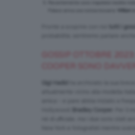
Recentemente sono trapelate inedite indis
Palace arriva una notizia bizzarra:
William 
Pronte a scoprire con noi
tutti i go
probabilità, sentiremo parlare anche
GOSSIP OTTOBRE 2023:
COOPER SONO DAVVER
Gigi Hadid
ha archiviato la sua brev
attualmente vicino alla modella italia
amica – e pare abbia iniziato a freq
Hollywood:
Bradley Cooper
. Per il 
né di ufficiale, ma i due sono stati a
New York e fotografati mentre scen