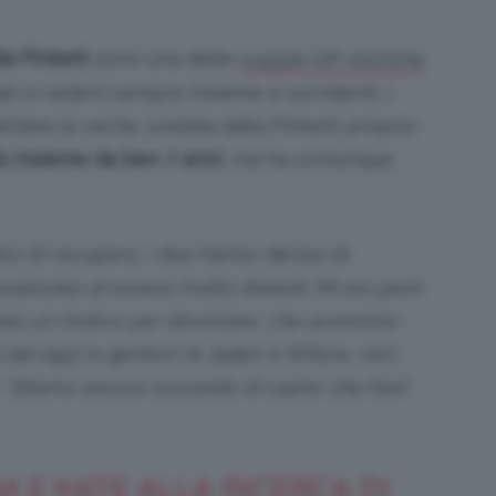
da Pinkett
sono una delle
coppie VIP storiche
uati a vederli sempre insieme e sorridenti, i
are la verità, svelata dalla Pinkett proprio
ù insieme da ben 7 anni
, ma ha comunque
tivi di recupero, i due hanno deciso di
alizzato di essere molto distanti. Mi ero però
ato un motivo per divorziare, che avremmo
i dal 1997 e genitori di Jaden e Willow, non
 “
Stiamo ancora cercando di capire che fare
“,
M E KATE ALLA RICERCA DI