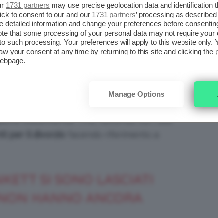
A SINGLE: È FINITA CON
ur
1731 partners
may use precise geolocation data and identification 
ick to consent to our and our
1731 partners
’ processing as described 
detailed information and change your preferences before consenting
te that some processing of your personal data may not require your 
t to such processing. Your preferences will apply to this website only
acey di
Dawson’s Creek
noto per aver preso
aw your consent at any time by returning to this site and clicking the
webpage.
cesso (da
Fringe
a
The Affair
),
è tornato single
 la modella e attrice
Jodie Turner-Smith
, da
ufficialmente finito.
Manage Options
gazine statunitense
TMZ
, secondo cui i due
 per il divorzio
facendo riferimento a
NKETT SI SONO LASCIATI
A NON HANNO ANCORA