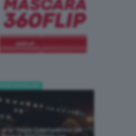
POST POPOLARI
Je So’ Pazzo: Cosa Aspettarsi Dal