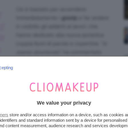
Ciò è bastato per accendere
E
immediatamente i
gossip
e far andare
E
in visibilio gli addetti ai lavori, che
hanno dedicato alla nuova ipotetica
R
coppia fiumi di parole e copertine. “
Si
A
stanno divertendo
“, ha commentato
una fonte vicina ai due a
People
,
cepting
mentre i diretti interessati si sono
limitati a non rilasciare dichiarazioni.
 di più. Entrambi sono reduci da due storie
 Malik
, da cui ha avuto nel 2020 la piccola
We value your privacy
relazione importante con
Irina Shayk
fino al
ambina, Lea, che oggi ha 6 anni.
tners
store and/or access information on a device, such as cookies 
identifiers and standard information sent by a device for personalised
 and content measurement, audience research and services developm