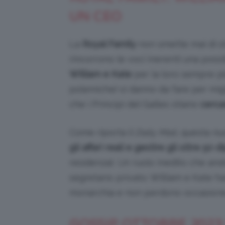
UN CEO
La
Royal Family
non smette mai di s
rincorrono le voci inerenti una possi
William e Kate
per la loro sempre più
polemiche) si danno da fare per miglio
che i Principi del Galles stiano
cerca
Come riporta il
Daily Mail
, questa nu
gli affari reali e gestire gli oltre 5
residenza). Un ruolo inedito che and
segretario privato: William e Kate h
monarchia e non perdono occasione 
GOSSIP OTTOBRE 2023 