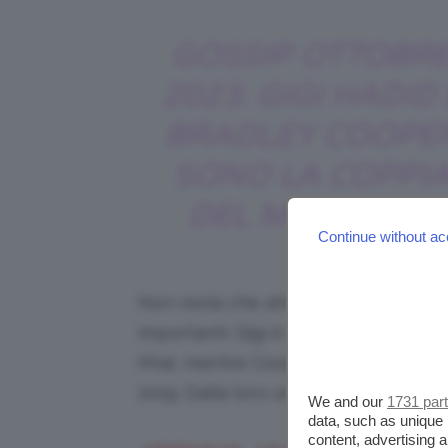
GOSSIP OTTOBR
2023: GIGI HADID 
BRADLEY COOPE
SONO LA COPPI
DEL MOMENTO
Continue without ac
Non resta che attendere per saperne
importanti: Gigi è stata legata a
Zayn
Khai, mentre Cooper ha avuto una 
2019. Dalla loro unione è nata una b
We and our
1731 par
data, such as unique 
content, advertising