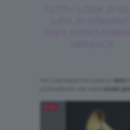
TUTTI I LOOK DI D
LIPA AI GRAMM
2021 SONO FIRMA
VERSACE
Per il red carpet ha scelto un
abito n
profondissimo che svela
sandali
gio
Salva