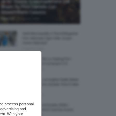
Je So’ Pazzo: Cosa Aspettarsi Dal
Biopic Su Pino Daniele Con
Massimiliano Caiazzo
-
TeamClio
6 Agosto 2026
Abiti Monospalla, Il Trend Elegante
Che Valorizza Ogni Stile: Scopri
Come Abbinarli
6 Agosto 2026
15 Prodotti Per Lo Styling Per I
Capelli Corti E Cortissimi 💇🏻‍♀️
6 Agosto 2026
Honey Nails, Le Unghie Giallo Miele
Che Dominano L’estate: Foto E Idee
Nail Art
6 Agosto 2026
and process personal
Vestiti Lingerie Estate 2026, I
 advertising and
Modelli Freschi E Cool Da Avere
ent. With your
Nell’armadio