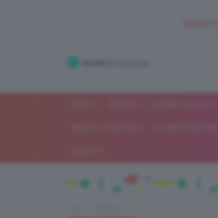
🥥 NEW IN
Accedi
alla community
SHOP
ISCRIVITI
LAVORA CON NOI
MODA E FASHION
ALIMENTAZIONE 
GOSSIP
Home
Celebrità