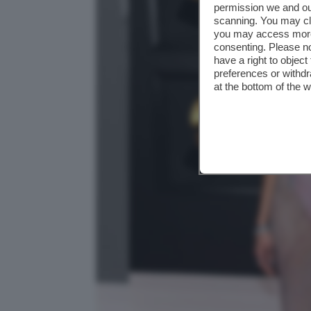
permission we and o
scanning. You may cl
you may access more 
consenting. Please no
have a right to objec
preferences or withdr
at the bottom of the 