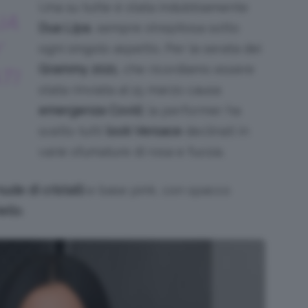
Una su tutte è stata indubbiamente
UA
Dua Lipa
, sempre strepitosa sotto
Y
ogni singolo aspetto. Per la serata dei
Grammy 2021
, che ricordiamo essere
TI
stata rinviata al 15 marzo causa
emergenza Covid
, la performer ha
scelto tutti
look Versace
declinati in
varie sfumature di rosa e fucsia.
ude di cristalli
e base pink, con spacco
iello
.