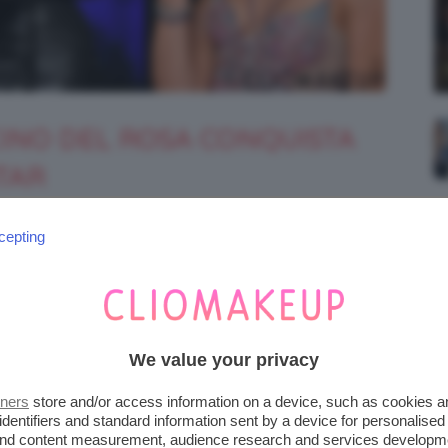
CINO DEL ROSA CONQUISTA
STAR
ta edizione dei
Grammys
. Tante si sono
cepting
 infiammato il palco con le loro performance e
We value your privacy
tners
store and/or access information on a device, such as cookies 
identifiers and standard information sent by a device for personalised
 and content measurement, audience research and services developm