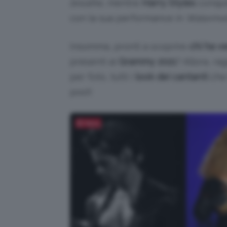
breathe
, mentre
Harry
Styles
conquis
con la sua performance in
Watermel
Insomma, pronti a scoprire
chi ha ve
presenti ai
Grammy 2021
? Allora, r
per foto, tutti i
look dei cantanti
che 
post!
Salva