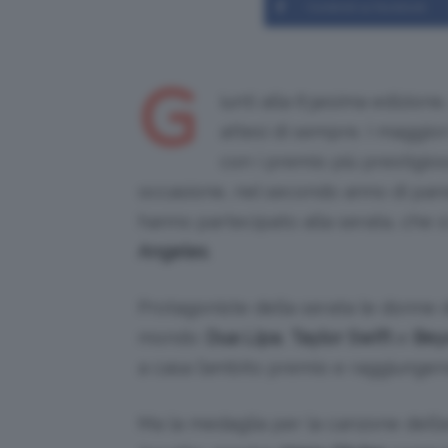
Condividi su Facebook
G
iunti alla 63esima edizione,
attesi di sempre. I maggio
con i premio più prestigioso
occasione, nel secondo anno di pand
hanno partecipato alla serata, che s
Angeles
.
Protagoniste della serata le donne 
mondo:
Dua Lipa
,
Taylor
Swift
e
Bey
a casa l’ambito premio e raggiunge
Ma la medaglia per la canzone dell’