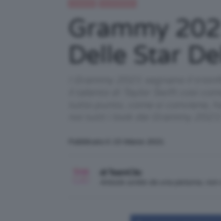
Celebrità
IN EVIDENZA
Grammy 2021
Delle Star De
I Grammy 2021 segnano il trionfo
il talento di Taylor Swift così co
tutto punto, come si conviene, h
noi tutti i look dei Grammy 2021
Pubblicato il: 15 Marzo 2021
di TeamClio
Articolo scritto da una persona, no