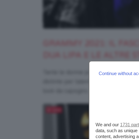
GRAMMY 2021: IL FAS
DUA LIPA E LE ALTRE 
Tante le donne protagoniste di ques
Continue without ac
distinte per talento e stile e hanno
look da capogiro.
Salva
We and our
1731 par
data, such as unique 
content, advertising