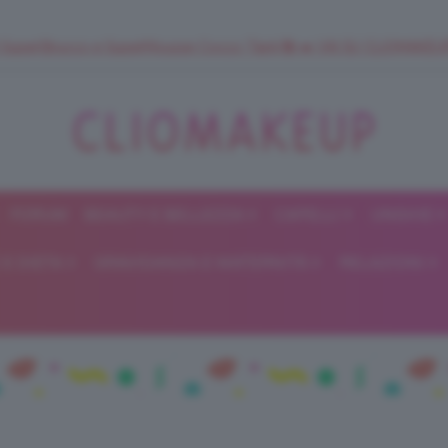
 SuperStrucco e SuperMousse Cocco Tiarè 🌺 ➡️ VAI SU CLIOMAK
FORUM
BEAUTY E BELLEZZA
CAPELLI
UNGHIE
ClioMakeUp
E DIETA
GRAVIDANZA E MATERNITÀ
RELAZIONI
Blog