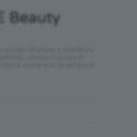
E Beauty
cevuto ben 28 premi, e riconferma
edizione, vestite e truccate di
tate le uniche star! Scoprite con